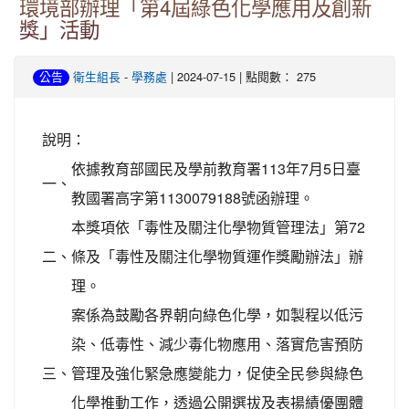
環境部辦理「第4屆綠色化學應用及創新
獎」活動
-
| 2024-07-15 | 點閱數： 275
公告
衛生組長
學務處
說明：
依據教育部國民及學前教育署113年7月5日臺
一、
教國署高字第1130079188號函辦理。
本獎項依「毒性及關注化學物質管理法」第72
二、
條及「毒性及關注化學物質運作獎勵辦法」辦
理。
案係為鼓勵各界朝向綠色化學，如製程以低污
染、低毒性、減少毒化物應用、落實危害預防
三、
管理及強化緊急應變能力，促使全民參與綠色
化學推動工作，透過公開選拔及表揚績優團體