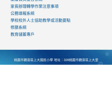
家長辦理轉學作業注意事項
公務填報系統
學校校外人士協助教學或活動要點
修膳系統
教育儲蓄專戶
桃園市觀音區上大國民小學 地址：328桃園市觀音區上大里
大湖路1段540號 電話:03-4901174 傳真:03-4900781 Desing
by
Zyinfo