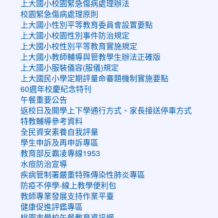
上大國小校園緊急傷病處理辦法
校園緊急傷病處理原則
上大國小性別平等教育委員會設置要點
上大國小校園性別事件防治規定
上大國小校性別平等教育實施規定
上大國小教師輔導與管教學生辦法正確版
上大國小服裝儀容(服儀)規定
上大國民小學定期評量命審題機制實施要點
60週年校慶紀念特刊
午餐重要公告
返校日及開學上下學通行方式、家長接送停車方式
特教輔導參考資料
全民資安素養自我評量
學生申訴及再申訴專區
教育部反霸凌專線1953
水痘防治宣導
疾病管制署嚴重特殊傳染性肺炎專區
防疫不停學-線上教學便利包
教師專業發展支持作業平臺
健康促進評鑑專區
桃園市學校午餐教育資訊網