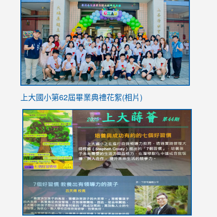
https://
YfDQpp
usp=sha
上大國小第62屆畢
業典禮花絮(相片)
link
link
link
link
link
to
to
to
to
to
https://drive.google.com/file/d/1I-
https://sites.google.com/stes.tyc.edu.tw/113school
https:
https:
https:
YfDQppRvyMk686kIw6SBbssEIZ6WnT/view?
usp=sh
8M
usp=sharing