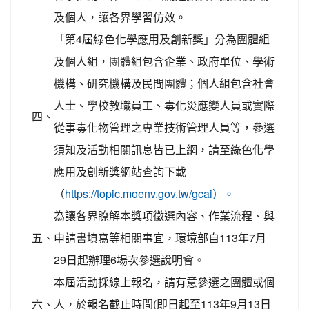
及個人，讓各界學習仿效。
「第4屆綠色化學應用及創新獎」分為團體組
及個人組，團體組包含企業、政府單位、學術
機構、研究機構及民間團體；個人組包含社會
人士、學校教職員工、毒化災應變人員或實際
四、
從事毒化物管理之專業技術管理人員等，參選
須知及活動相關訊息皆已上網，請至綠色化學
應用及創新獎網站查詢下載
（
https://topic.moenv.gov.tw/gcai）。
為讓各界瞭解本獎項徵選內容、作業流程、與
五、
申請書填寫等相關事宜，環境部自113年7月
29日起辦理6場次參選說明會。
本屆活動採線上報名，請有意參選之團體或個
六、
人，於報名截止時間(即日起至113年9月13日