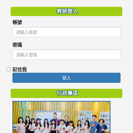
教師登入
帳號
密碼
記住我
登入
行政專區
link
to
https://