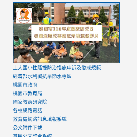
link
link
link
to
to
to
https://drive.google.com/file/d/1AXdrxzgdGrHK7k94y0
https:/
https:/
usp=sharing
v=hC_g
v=hC_g
link
上大國小性騷擾防治措施
申訴及懲戒規範
to
經濟部水利署抗旱節水專區
https://www.youtube.com/watch?
桃園市政府
v=mfpNykQ0g4M
桃園市教育局
國家教育研究院
各校網路電話
教育處網路訊息填報系統
公文附件下載
基層公文整合系統