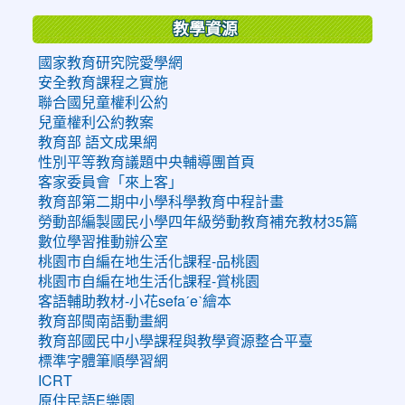
教學資源
國家教育研究院愛學網
安全教育課程之實施
聯合國兒童權利公約
兒童權利公約教案
教育部 語文成果網
性別平等教育議題中央輔導團首頁
客家委員會「來上客」
教育部第二期中小學科學教育中程計畫
勞動部編製國民小學四年級勞動教育補充教材35篇
數位學習推動辦公室
桃園市自編在地生活化課程-品桃園
桃園市自編在地生活化課程-賞桃園
客語輔助教材-小花sefaˊeˋ繪本
教育部閩南語動畫網
教育部國民中小學課程與教學資源整合平臺
標準字體筆順學習網
ICRT
原住民語E樂園