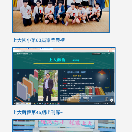
上大國小第63屆畢業典禮
link
link
to
to
https://sites.google.com/stes.tyc.edu.tw/113school
https
ink
上大蒔薈第45期出刊囉~
to
link
https://sites.google.com/stes.tyc.edu.tw/113school
to