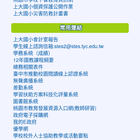
上大國小個資保護公開作業
上大國小災害防救計畫書
常用連結
上大國小會計室報告
學生線上諮詢信箱:stes2@stes.tyc.edu.tw
學務系統（成績）
12年國教課程綱要
總務相關表件
臺中市推動校園閱讀線上認證系統
無聲廣播系統
差勤系統
學習扶助方案科技化評量系統
圖書館系統
桃園市教育發展資源入口網(教師研習)
政府電子採購網
我的E政府
優學網
學校校外人士協助教學或活動要點