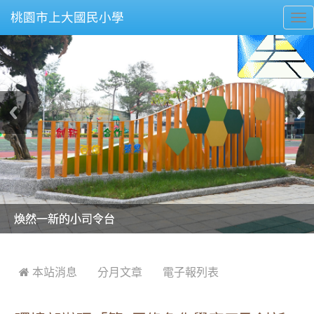
桃園市上大國民小學
To
nav
美麗的操場是我們活力的來源
美麗的操場是我們活力的來源
煥然一新的小司令台
煥然一新的小司令台
富含桃園埤塘田園風光意象的中廊
富含桃園埤塘田園風光意象的中廊
嶄新的中庭廣場
嶄新的中庭廣場
水生池生生不息
水生池生生不息
:::
 本站消息
分月文章
電子報列表