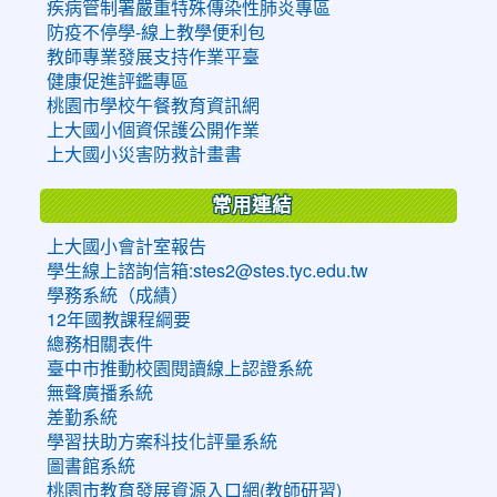
疾病管制署嚴重特殊傳染性肺炎專區
防疫不停學-線上教學便利包
教師專業發展支持作業平臺
健康促進評鑑專區
桃園市學校午餐教育資訊網
上大國小個資保護公開作業
上大國小災害防救計畫書
常用連結
上大國小會計室報告
學生線上諮詢信箱:stes2@stes.tyc.edu.tw
學務系統（成績）
12年國教課程綱要
總務相關表件
臺中市推動校園閱讀線上認證系統
無聲廣播系統
差勤系統
學習扶助方案科技化評量系統
圖書館系統
桃園市教育發展資源入口網(教師研習)