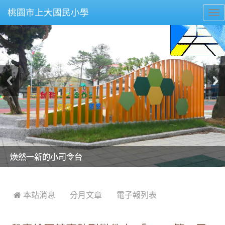
桃園市上大國民小學
To
nav
美麗的操場是我們活力的來源
美麗的操場是我們活力的來源
煥然一新的小司令台
煥然一新的小司令台
富含桃園埤塘田園風光意象的中廊
富含桃園埤塘田園風光意象的中廊
嶄新的中庭廣場
嶄新的中庭廣場
水生池生生不息
水生池生生不息
:::
 本站消息
分月文章
電子報列表