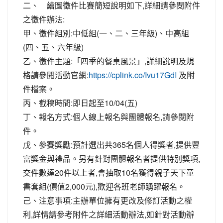
二、 繪圖徵件比賽簡短說明如下,詳細請參閱附件
之徵件辦法:
甲、徵件組別:中低組(一、二、三年級)、中高組
(四、五、六年級)
乙、徵件主題:「四季的餐桌風景」,詳細說明及規
格請參閱活動官網:
及附
https://cplink.co/Ivu17GdI
件檔案。
丙、截稿時間:即日起至10/04(五)
丁、報名方式:個人線上報名與團體報名,請參閱附
件。
戊、參賽獎勵:預計選出共365名個人得獎者,提供豐
富獎金與禮品。另有針對團體報名者提供特別獎項,
交件數達20件以上者,會抽取10名獲得親子天下童
書套組(價值2,000元),歡迎各班老師踴躍報名。
己、注意事項:主辦單位擁有更改及修訂活動之權
利,詳情請參考附件之詳細活動辦法,如針對活動辦