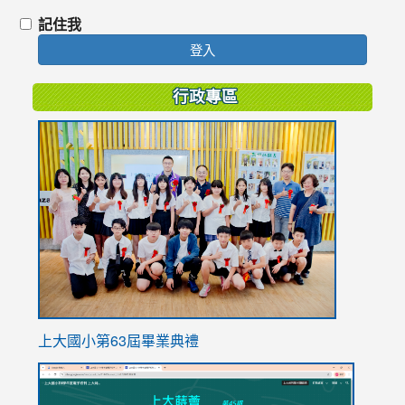
記住我
登入
行政專區
link
to
https://
上大國小第63屆畢業典禮
link
link
to
to