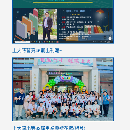
https://sites.google.com/stes.tyc.edu.tw/113school
https
ink
上大蒔薈第45期出刊囉~
to
link
https://sites.google.com/stes.tyc.edu.tw/113school
to
https://
YfDQpp
usp=sha
上大國小第62屆畢
業典禮花絮(相片)