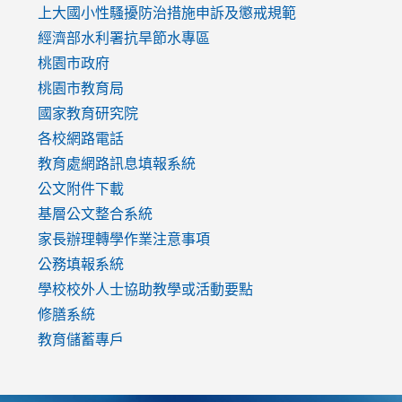
link
上大國小性騷擾防治措施
申訴及懲戒規範
to
經濟部水利署抗旱節水專區
https://www.youtube.com/watch?
桃園市政府
v=mfpNykQ0g4M
桃園市教育局
國家教育研究院
各校網路電話
教育處網路訊息填報系統
公文附件下載
基層公文整合系統
家長辦理轉學作業注意事項
公務填報系統
學校校外人士協助教學或活動要點
修膳系統
教育儲蓄專戶