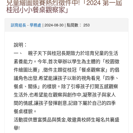
兒童繪圖競賽熱烈徵件中!「2024 第一屆
桂冠小小餐桌觀察家」
-
| 2024-08-30 | 點閱數： 253
訓育組長
學務處
說明：
一、 親子天下與桂冠長期致力於培育兒童的生活
素養能力。今年,首次舉辦以學生為主體的「校園徵
件繪圖比賽」,徵件主題從桂冠「餐桌觀察家」的倡
議角色出發,希望能讓孩子以新的視角看見「四季、
餐桌、關係」的樣貌。除了引導孩子打開五感觀察
生活外,也希望能在觀察與創作中,凝聚孩子與家人
間的情感,讓孩子發揮創意,記錄下屬於自己的四季
餐桌樣貌。
活動提供豐富獎品與獎金,敬邀貴校師生報名共襄盛
舉!