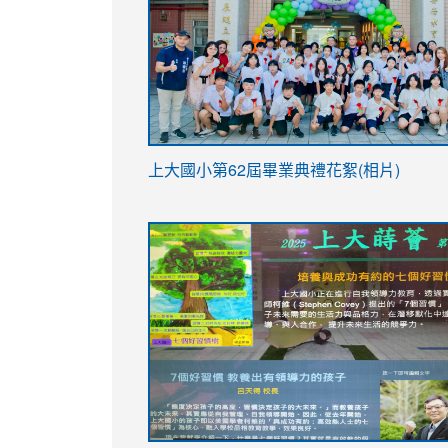
link
上大國小第62屆畢
業典禮花絮(相片)
to
link
link
https://drive.google.com/file/d/1I-
to
to
YfDQppRvyMk686kIw6SBbssEIZ6WnT/vi
https://drive.google.com/file/d/1I-
https://sites.google.com/stes.tyc.ed
usp=sharing
YfDQppRvyMk686kIw6SBbssEIZ6WnT/vi
usp=sharing