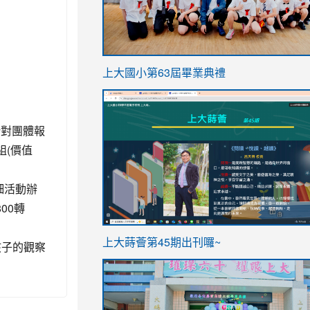
link
上大國小第63屆畢業典禮
to
link
https://sites.google.com/stes.t
to
針對團體報
https://sites.google.com/stes.tyc.ed
組(價值
細活動辦
800轉
ink
link
上大蒔薈第45期出刊囉~
孩子的觀察
to
to
https://sites.google.com/stes.tyc.ed
https://sites.google.com/stes.t