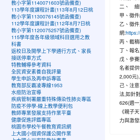
教小字第1140071603號函備查)
二、 繪
113學年度課程計畫(113年8月12日桃
甲、徵件
教小字第1130076145號函備查)
乙、徵件
112學年度課程計畫(112年8月7日桃
教小字第1120075257號函備查)
網:
https:
115學年度各年級領域科目選用之教
丙、截稿時
科書
丁、報名
返校日及開學上下學通行方式、家長
接送停車方式
戊、參賽
特教輔導參考資料
名者提供
全民資安素養自我評量
2,000
學生申訴及再申訴專區
己、注意
教育部反霸凌專線1953
水痘防治宣導
法,如針對活
疾病管制署嚴重特殊傳染性肺炎專區
626(週一
防疫不停學-線上教學便利包
《親子天
教師專業發展支持作業平臺
力與激發
健康促進評鑑專區
桃園市學校午餐教育資訊網
上大國小個資保護公開作業