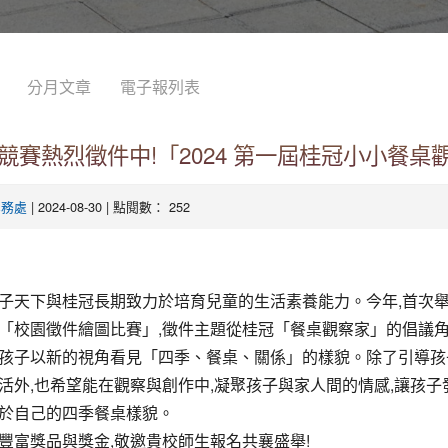
分月文章
電子報列表
競賽熱烈徵件中!「2024 第一屆桂冠小小餐桌
| 2024-08-30 | 點閱數： 252
學務處
子天下與桂冠長期致力於培育兒童的生活素養能力。今年,首次
「校園徵件繪圖比賽」,徵件主題從桂冠「餐桌觀察家」的倡議角
孩子以新的視角看見「四季、餐桌、關係」的樣貌。除了引導孩
活外,也希望能在觀察與創作中,凝聚孩子與家人間的情感,讓孩子
於自己的四季餐桌樣貌。
豐富獎品與獎金,敬邀貴校師生報名共襄盛舉!