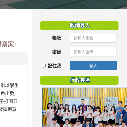
:::
教師登入
帳號
觀察家」
密碼
記住我
登入
行政專區
舉辦以學生
色出發,
子打開五
發揮創意,