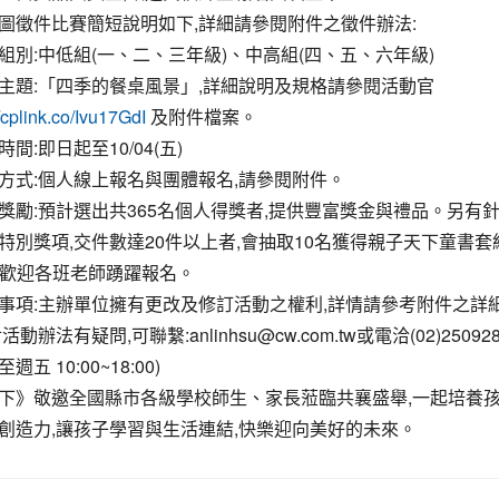
圖徵件比賽簡短說明如下,詳細請參閱附件之徵件辦法:
組別:中低組(一、二、三年級)、中高組(四、五、六年級)
主題:「四季的餐桌風景」,詳細說明及規格請參閱活動官
及附件檔案。
//cplink.co/Ivu17GdI
間:即日起至10/04(五)
方式:個人線上報名與團體報名,請參閱附件。
獎勵:預計選出共365名個人得獎者,提供豐富獎金與禮品。另有
特別獎項,交件數達20件以上者,會抽取10名獲得親子天下童書套
元),歡迎各班老師踴躍報名。
事項:主辦單位擁有更改及修訂活動之權利,詳情請參考附件之詳
動辦法有疑問,可聯繫:anlinhsu@cw.com.tw或電洽(02)25092
至週五 10:00~18:00)
下》敬邀全國縣市各級學校師生、家長蒞臨共襄盛舉,一起培養
創造力,讓孩子學習與生活連結,快樂迎向美好的未來。