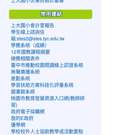
上大國小災害防救計畫書
常用連結
上大國小會計室報告
學生線上諮詢信
箱:stes2@stes.tyc.edu.tw
學務系統（成績）
12年國教課程綱要
總務相關表件
臺中市推動校園閱讀線上認證系統
無聲廣播系統
差勤系統
學習扶助方案科技化評量系統
圖書館系統
桃園市教育發展資源入口網(教師研
習)
政府電子採購網
我的E政府
優學網
學校校外人士協助教學或活動要點