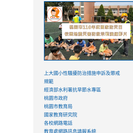
link
link
link
link
to
to
to
to
https://sites.google.com/stes.tyc.ed
https://drive.google.com/file/d/1AXdr
https://youtu.be/jJOMVWY3-
https://drive.google.com/file/d/1AXdr
usp=sharing
8M
usp=sharing
link
link
to
to
link
上大國小性騷擾防治措施
申訴及懲戒
https://www.youtube.com/watch?
https://www.youtube.com/watch?
to
規範
v=hC_gdZndU9s
v=hC_gdZndU9s
https://www.youtube.com/watch?
經濟部水利署抗旱節水專區
v=mfpNykQ0g4M
桃園市政府
桃園市教育局
國家教育研究院
各校網路電話
教育處網路訊息填報系統