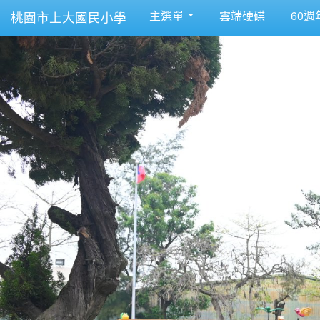
主選單
雲端硬碟
60週
桃園市上大國民小學