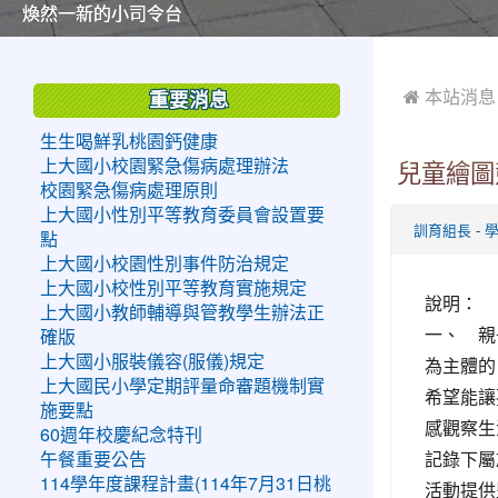
美麗的操場是我們活力的來源
美麗的操場是我們活力的來源
煥然一新的小司令台
煥然一新的小司令台
富含桃園埤塘田園風光意象的中廊
富含桃園埤塘田園風光意象的中廊
嶄新的中庭廣場
嶄新的中庭廣場
水生池生生不息
水生池生生不息
:::
:::
 本站消息
重要消息
生生喝鮮乳桃園鈣健康
上大國小校園緊急傷病處理辦法
兒童繪圖
校園緊急傷病處理原則
上大國小性別平等教育委員會設置要
-
訓育組長
點
上大國小校園性別事件防治規定
上大國小校性別平等教育實施規定
說明：
上大國小教師輔導與管教學生辦法正
一、 親
確版
上大國小服裝儀容(服儀)規定
為主體的
上大國民小學定期評量命審題機制實
希望能讓
施要點
感觀察生
60週年校慶紀念特刊
記錄下屬
午餐重要公告
114學年度課程計畫(114年7月31日桃
活動提供