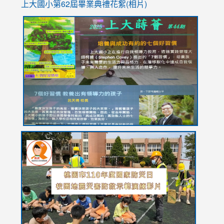
上大國小第62屆畢
業典禮花絮(相片)
link
link
link
link
link
to
to
to
to
to
https://drive.google.com/file/d/1I-
https://sites.google.com/stes.tyc.edu.tw/113school
https:
https:
https:
YfDQppRvyMk686kIw6SBbssEIZ6WnT/view?
usp=sh
8M
usp=sharing
link
link
link
to
to
to
https://drive.google.com/file/d/1AXdrxzgdGrHK7k94y0
https:/
https:/
usp=sharing
v=hC_g
v=hC_g