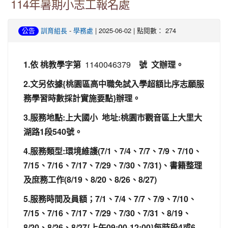
114年暑期小志工報名處
-
| 2025-06-02 | 點閱數： 274
公告
訓育組長
學務處
1.依 桃教學字第
1140046379
號 文辦理。
2.文另依據{桃園區高中職免試入學超額比序志願服
務學習時數採計實施要點}辦理。
3.服務地點:上大國小 地址:桃園市觀音區上大里大
湖路1段540號。
4.服務類型:環境維護(7/1、7/4、7/7、7/9、7/10、
7/15、7/16、7/17、7/29、7/30、7/31)、書籍整理
及庶務工作(8/19、8/20、8/26、8/27
)
5.服務時間及員額；7/1、7/4、7/7、7/9、7/10、
7/15、7/16、7/17、7/29、7/30、7/31、8/19、
8/20、8/26、8/27{上午09:00-12:00}每時段4或6