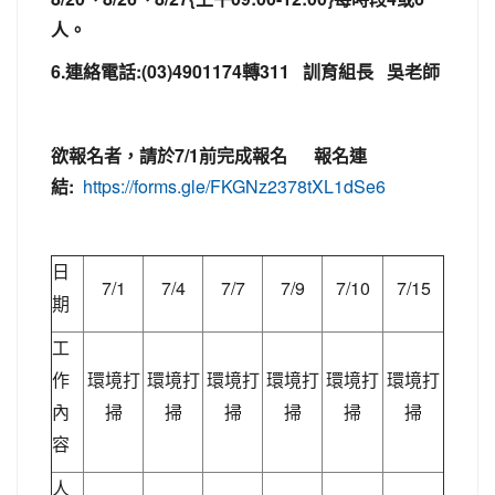
人。
6.連絡電話:(03)4901174轉311 訓育組長 吳老師
欲報名者，請於7/1前完成報名 報名連
結:
https://forms.gle/FKGNz2378tXL1dSe6
日
7/1
7/4
7/7
7/9
7/10
7/15
期
工
作
環境打
環境打
環境打
環境打
環境打
環境打
內
掃
掃
掃
掃
掃
掃
容
人