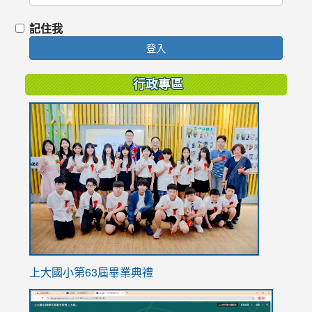
記住我
登入
行政專區
link
to
https://
上大國小第63屆畢業典禮
link
link