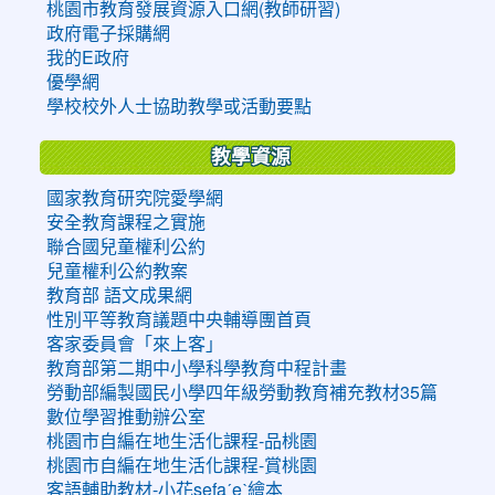
桃園市教育發展資源入口網(教師研習)
政府電子採購網
我的E政府
優學網
學校校外人士協助教學或活動要點
教學資源
國家教育研究院愛學網
安全教育課程之實施
聯合國兒童權利公約
兒童權利公約教案
教育部 語文成果網
性別平等教育議題中央輔導團首頁
客家委員會「來上客」
教育部第二期中小學科學教育中程計畫
勞動部編製國民小學四年級勞動教育補充教材35篇
數位學習推動辦公室
桃園市自編在地生活化課程-品桃園
桃園市自編在地生活化課程-賞桃園
客語輔助教材-小花sefaˊeˋ繪本