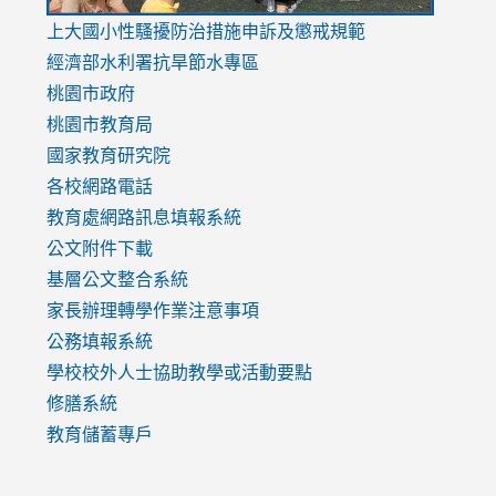
link
上大國小性騷擾防治措施
申訴及懲戒規範
to
經濟部水利署抗旱節水專區
https://www.youtube.com/watch?
桃園市政府
v=mfpNykQ0g4M
桃園市教育局
國家教育研究院
各校網路電話
教育處網路訊息填報系統
公文附件下載
基層公文整合系統
家長辦理轉學作業注意事項
公務填報系統
學校校外人士協助教學或活動要點
修膳系統
教育儲蓄專戶