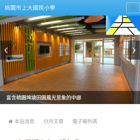
桃園市上大國民小學
To
nav
美麗的操場是我們活力的來源
美麗的操場是我們活力的來源
煥然一新的小司令台
煥然一新的小司令台
富含桃園埤塘田園風光意象的中廊
富含桃園埤塘田園風光意象的中廊
嶄新的中庭廣場
嶄新的中庭廣場
水生池生生不息
水生池生生不息
:::
 本站消息
分月文章
電子報列表