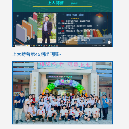
to
to
https://sites.google.com/stes.tyc.edu.tw/113school
https
ink
上大蒔薈第45期出刊囉~
to
link
https://sites.google.com/stes.tyc.edu.tw/113school
to
https://
YfDQpp
usp=sha