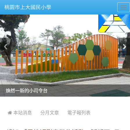
桃園市上大國民小學
To
nav
美麗的操場是我們活力的來源
美麗的操場是我們活力的來源
煥然一新的小司令台
煥然一新的小司令台
富含桃園埤塘田園風光意象的中廊
富含桃園埤塘田園風光意象的中廊
嶄新的中庭廣場
嶄新的中庭廣場
水生池生生不息
水生池生生不息
:::
 本站消息
分月文章
電子報列表