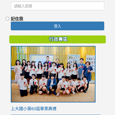
記住我
登入
行政專區
link
to
https://
上大國小第63屆畢業典禮