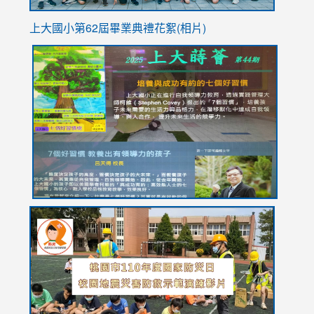
上大國小第62屆畢
業典禮花絮(相片)
link
link
link
link
link
to
to
to
to
to
https://drive.google.com/file/d/1I-
https://sites.google.com/stes.tyc.edu.tw/113school
https:
https:
https:
YfDQppRvyMk686kIw6SBbssEIZ6WnT/view?
usp=sh
8M
usp=sharing
link
link
link
to
to
to
https://drive.google.com/file/d/1AXdrxzgdGrHK7k94y0
https:/
https:/
usp=sharing
v=hC_g
v=hC_g