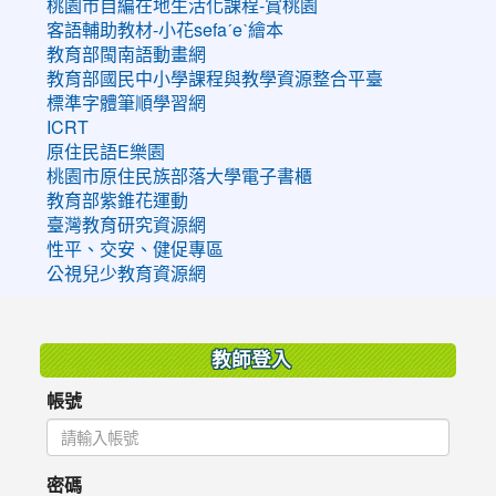
桃園市自編在地生活化課程-賞桃園
客語輔助教材-小花sefaˊeˋ繪本
教育部閩南語動畫網
教育部國民中小學課程與教學資源整合平臺
標準字體筆順學習網
ICRT
原住民語E樂園
桃園市原住民族部落大學電子書櫃
教育部紫錐花運動
臺灣教育研究資源網
性平、交安、健促專區
公視兒少教育資源網
:::
教師登入
帳號
密碼