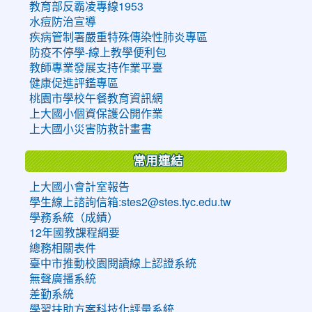
教育部反霸凌專線1953
水痘防治宣導
疾病管制署嚴重特殊傳染性肺炎專區
防疫不停學-線上教學便利包
教師專業發展支持作業平臺
健康促進評鑑專區
桃園市學校午餐教育資訊網
上大國小個資保護公開作業
上大國小災害防救計畫書
常用連結
上大國小會計室報告
學生線上諮詢信箱:stes2@stes.tyc.edu.tw
學務系統（成績）
12年國教課程綱要
總務相關表件
臺中市推動校園閱讀線上認證系統
無聲廣播系統
差勤系統
學習扶助方案科技化評量系統