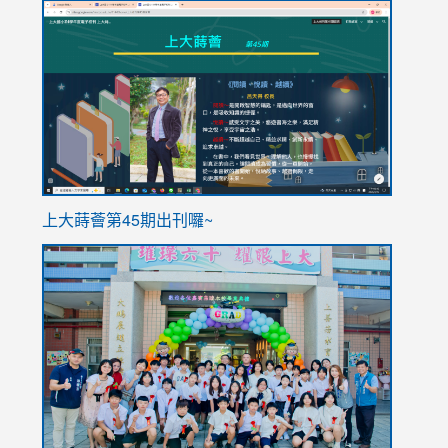
link
link
to
to
https://sites.google.com/stes.tyc.edu.tw/113school
https
ink
上大蒔薈第45期出刊囉~
to
link
https://sites.google.com/stes.tyc.edu.tw/113school
to
https://
YfDQpp
usp=sha