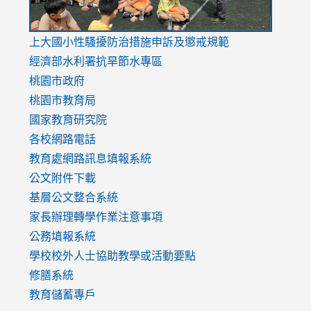
link
上大國小性騷擾防治措施
申訴及懲戒規範
to
經濟部水利署抗旱節水專區
https://www.youtube.com/watch?
桃園市政府
v=mfpNykQ0g4M
桃園市教育局
國家教育研究院
各校網路電話
教育處網路訊息填報系統
公文附件下載
基層公文整合系統
家長辦理轉學作業注意事項
公務填報系統
學校校外人士協助教學或活動要點
修膳系統
教育儲蓄專戶