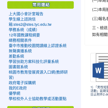
(一)本
常用連結
(二)本
上大國小會計室報告
(三)報
學生線上諮詢信
箱:stes2@stes.tyc.edu.tw
三、檢送
學務系統（成績）
如有相關問
12年國教課程綱要
總務相關表件
臺中市推動校園閱讀線上認證系統
無聲廣播系統
差勤系統
學習扶助方案科技化評量系統
圖書館系統
桃園市教育發展資源入口網(教師研
習)
政府電子採購網
1) 「男性
我的E政府
活動」延期至
優學網
日止附件2.do
學校校外人士協助教學或活動要點