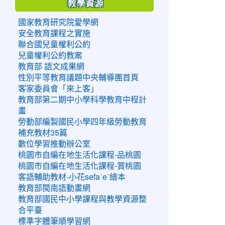
教學資源
國家教育研究院愛學網
安全教育課程之實施
聯合國兒童權利公約
兒童權利公約教案
教育部 語文成果網
性別平等教育議題中央輔導團首頁
客家委員會「來上客」
教育部第二期中小學科學教育中程計
畫
勞動部編製國民小學四年級勞動教育
補充教材35篇
數位學習推動辦公室
桃園市自編在地生活化課程-品桃園
桃園市自編在地生活化課程-賞桃園
客語輔助教材-小花sefaˊeˋ繪本
教育部閩南語動畫網
教育部國民中小學課程與教學資源整
合平臺
標準字體筆順學習網