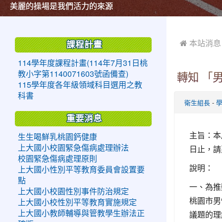
美麗的操場是我們活力的來源
美麗的操場是我們活力的來源
煥然一新的小司令台
煥然一新的小司令台
富含桃園埤塘田園風光意象的中廊
富含桃園埤塘田園風光意象的中廊
嶄新的中庭廣場
嶄新的中庭廣場
水生池生生不息
水生池生生不息
:::
:::
 本站消息
課程計畫
114學年度課程計畫(114年7月31日桃
教小字第1140071603號函備查)
轉知 「
115學年度各年級領域科目選用之教
科書
-
衛生組長
重要消息
主旨：本
生生喝鮮乳桃園鈣健康
日止，請
上大國小校園緊急傷病處理辦法
校園緊急傷病處理原則
說明：
上大國小性別平等教育委員會設置要
點
一、為推
上大國小校園性別事件防治規定
桃園市男
上大國小校性別平等教育實施規定
議題的理
上大國小教師輔導與管教學生辦法正