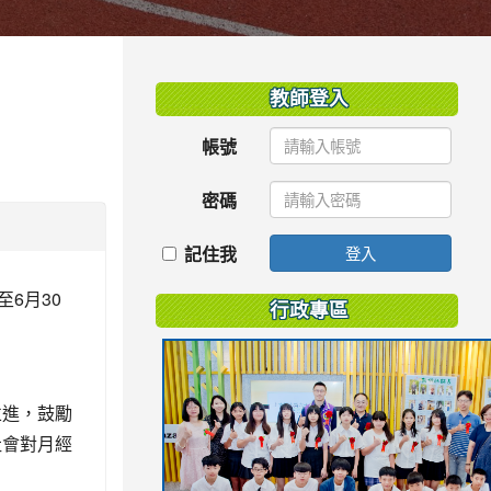
:::
教師登入
帳號
密碼
記住我
登入
6月30
行政專區
並進，鼓勵
社會對月經