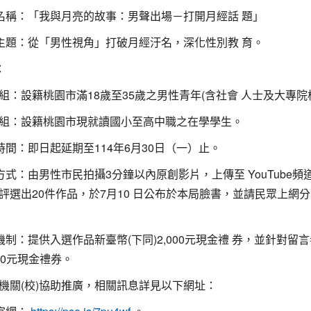
動名稱：「我與月亮的故事：男聲出場－打開月經話 題」
件主題：從「男性視角」打破月經汙名，深化性別教 育。
：
組：設籍桃園市滿18歲至35歲之男性青年(含社會 人士及大專院
組：設籍桃園市現就讀國小至高中職之在學學生。
件時間：即日起延期至114年6月30日（一）止。
動方式：由男性市民拍攝3分鐘以內原創影片，上傳至 YouTube頻
評選出20件作品，於7月10 日公布於本局臉書，並請民眾上網
勵機制：提供入選作品新臺幣(下同)2,000元現金禮 券，並針對留言
00元現金禮券。
機關(校)協助推廣，相關訊息詳見以下網址：