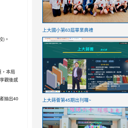
link
上大國小第63屆畢業典禮
to
校)。
link
https://sites.google.com/stes.t
to
https://sites.google.com/stes.tyc.ed
道，本局
分享觀後感
ink
link
者抽出40
上大蒔薈第45期出刊囉~
to
to
https://sites.google.com/stes.tyc.ed
https://sites.google.com/stes.t