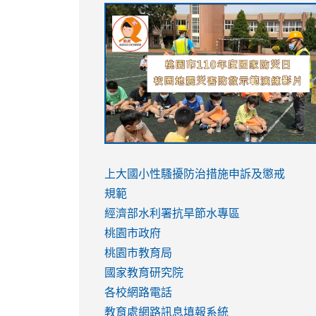
link
link
link
link
to
to
to
to
https://sites.google.com/stes.tyc.ed
https://drive.google.com/file/d/1AXdr
https://youtu.be/jJOMVWY3-
https://drive.google.com/file/d/1AXdr
usp=sharing
8M
usp=sharing
link
link
to
to
link
上大國小性騷擾防治措施
申訴及懲戒
https://www.youtube.com/watch?
https://www.youtube.com/watch?
to
規範
v=hC_gdZndU9s
v=hC_gdZndU9s
https://www.youtube.com/watch?
經濟部水利署抗旱節水專區
v=mfpNykQ0g4M
桃園市政府
桃園市教育局
國家教育研究院
各校網路電話
教育處網路訊息填報系統