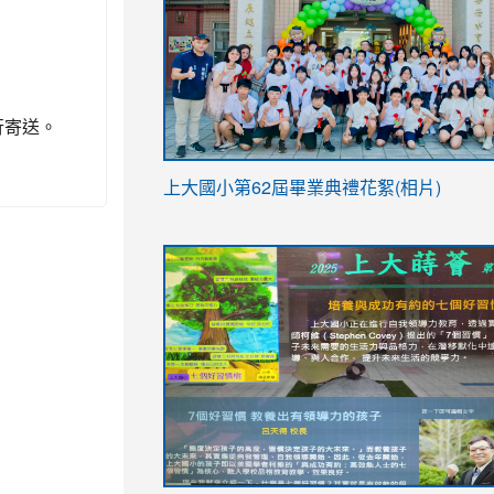
行寄送。
link
上大國小第62屆畢
業典禮花絮(相片)
to
link
link
https://drive.google.com/file/d/1I-
to
to
YfDQppRvyMk686kIw6SBbssEIZ6WnT/vi
https://drive.google.com/file/d/1I-
https://sites.google.com/stes.tyc.ed
usp=sharing
YfDQppRvyMk686kIw6SBbssEIZ6WnT/vi
usp=sharing