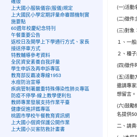
確版
(一)活
上大國小服裝儀容(服儀)規定
上大國民小學定期評量命審題機制實
(二)徵
施要點
60週年校慶紀念特刊
(三)對象
午餐重要公告
１、一般
返校日及開學上下學通行方式、家長
接送停車方式
２、種子
特教輔導參考資料
全民資安素養自我評量
(四)徵
學生申訴及再申訴專區
教育部反霸凌專線1953
(五)活
水痘防治宣導
邀請專家
疾病管制署嚴重特殊傳染性肺炎專區
想留言。
防疫不停學-線上教學便利包
教師專業發展支持作業平臺
(六)鼓
健康促進評鑑專區
名提供5
桃園市學校午餐教育資訊網
上大國小個資保護公開作業
二、請貴
上大國小災害防救計畫書