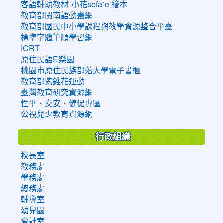
客語輔助教材-小花sefaˊeˋ繪本
教育部閩南語動畫網
教育部國民中小學課程與教學資源整合平臺
標準字體筆順學習網
ICRT
原住民語E樂園
桃園市原住民族部落大學電子書櫃
教育部紫錐花運動
臺灣教育研究資源網
性平、交安、健促專區
公視兒少教育資源網
行政組織
校長室
教務處
學務處
總務處
輔導室
幼兒園
會計室