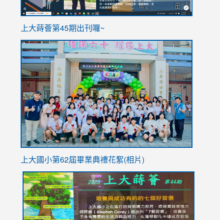
ink
上大蒔薈第45期出刊囉~
to
link
https://sites.google.com/stes.tyc.edu.tw/113school
to
https://
YfDQpp
usp=sha
上大國小第62屆畢
業典禮花絮(相片)
link
link
link
link
link
to
to
to
to
to
https://drive.google.com/file/d/1I-
https://sites.google.com/stes.tyc.edu.tw/113school
https:
https:
https:
YfDQppRvyMk686kIw6SBbssEIZ6WnT/view?
usp=sh
8M