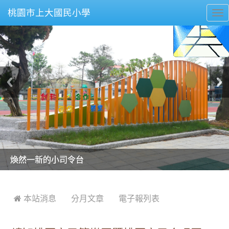
桃園市上大國民小學
To
nav
美麗的操場是我們活力的來源
美麗的操場是我們活力的來源
煥然一新的小司令台
煥然一新的小司令台
富含桃園埤塘田園風光意象的中廊
富含桃園埤塘田園風光意象的中廊
嶄新的中庭廣場
嶄新的中庭廣場
水生池生生不息
水生池生生不息
:::
 本站消息
分月文章
電子報列表