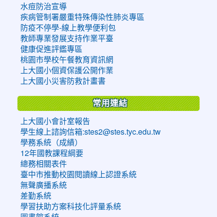
水痘防治宣導
疾病管制署嚴重特殊傳染性肺炎專區
防疫不停學-線上教學便利包
教師專業發展支持作業平臺
健康促進評鑑專區
桃園市學校午餐教育資訊網
上大國小個資保護公開作業
上大國小災害防救計畫書
常用連結
上大國小會計室報告
學生線上諮詢信箱:stes2@stes.tyc.edu.tw
學務系統（成績）
12年國教課程綱要
總務相關表件
臺中市推動校園閱讀線上認證系統
無聲廣播系統
差勤系統
學習扶助方案科技化評量系統
圖書館系統