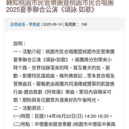
轉知桃園市民管樂團暨桃園市民合唱團
2025夏季聯合公演《頌詠·如歌》
-
| 2025-06-19 | 點閱數： 198
訓育組長
學務處
說明：
一、活動介紹：桃園市民合唱團暨桃園市民管樂團
夏季聯合公演《頌詠•如歌》。兩團將分別帶來小
時个路、世界恬靜落來的時、寫互春天的批、脈
動、凱爾特民謠組曲、格列佛遊記…等多首合唱及
管樂曲目，壓軸更由兩團共同演繹威爾第的凱旋進
行曲-選自歌劇《阿依達》樂曲，節目內容精采可
期！期盼與各位觀眾共渡美好的午後時光。
二、活動資訊：
(一)時間：民國114年06月22日(日) 14:30-16:30。
(二)地點：中壢藝術館音樂廳 (桃園市中壢區中美路