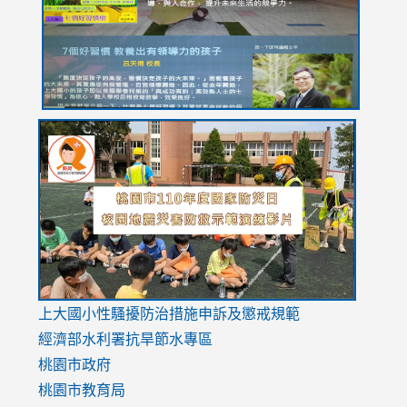
usp=sharing
link
link
link
to
to
to
https://drive.google.com/file/d/1AXdrxzgdGrHK7k94y0
https:/
https:/
usp=sharing
v=hC_g
v=hC_g
link
上大國小性騷擾防治措施
申訴及懲戒規範
to
經濟部水利署抗旱節水專區
https://www.youtube.com/watch?
桃園市政府
v=mfpNykQ0g4M
桃園市教育局