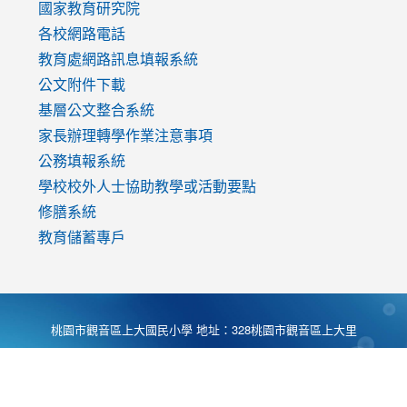
國家教育研究院
各校網路電話
教育處網路訊息填報系統
公文附件下載
基層公文整合系統
家長辦理轉學作業注意事項
公務填報系統
學校校外人士協助教學或活動要點
修膳系統
教育儲蓄專戶
桃園市觀音區上大國民小學 地址：328桃園市觀音區上大里
大湖路1段540號 電話:03-4901174 傳真:03-4900781 Desing
by
Zyinfo