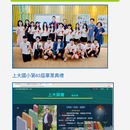
link
to
https://
上大國小第63屆畢業典禮
link
link
to
to
https://sites.google.com/stes.tyc.edu.tw/113school
https