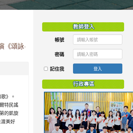
:::
教師登入
帳號
演《頌詠·
密碼
記住我
登入
行政專區
如歌》。
爾特民謠
第的凱旋
共渡美好