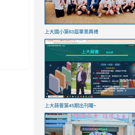
link
上大國小第63屆畢業典禮
to
link
https://sites.google.com/stes.t
to
https://sites.google.com/stes.tyc.ed
ink
link
上大蒔薈第45期出刊囉~
to
to
https://sites.google.com/stes.tyc.ed
https://sites.google.com/stes.t