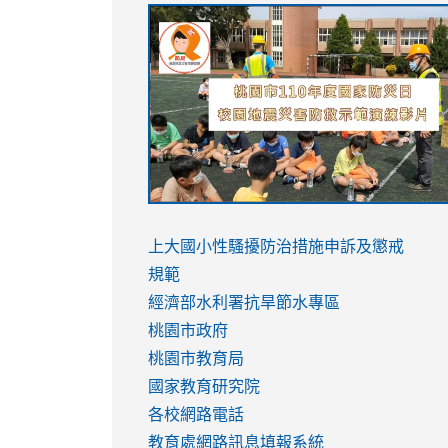
link
link
link
link
to
to
to
to
https://sites.google.com/stes.tyc.ed
https://drive.google.com/file/d/1AXdr
https://youtu.be/jJOMVWY3-
https://drive.google.com/file/d/1AXdr
usp=sharing
8M
usp=sharing
link
link
to
to
link
上大國小性騷擾防治措施
申訴及懲戒
https://www.youtube.com/watch?
https://www.youtube.com/watch?
to
規範
v=hC_gdZndU9s
v=hC_gdZndU9s
https://www.youtube.com/watch?
經濟部水利署抗旱節水專區
v=mfpNykQ0g4M
桃園市政府
桃園市教育局
國家教育研究院
各校網路電話
教育處網路訊息填報系統