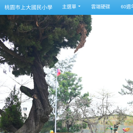
主選單
雲端硬碟
60週
桃園市上大國民小學