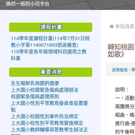
美麗的操場是我們活力的來源
美麗的操場是我們活力的來源
煥然一新的小司令台
煥然一新的小司令台
富含桃園埤塘田園風光意象的中廊
富含桃園埤塘田園風光意象的中廊
嶄新的中庭廣場
嶄新的中庭廣場
水生池生生不息
水生池生生不息
:::
:::
 本站消息
課程計畫
114學年度課程計畫(114年7月31日桃
教小字第1140071603號函備查)
轉知桃園
115學年度各年級領域科目選用之教
如歌》
科書
-
訓育組長
重要消息
生生喝鮮乳桃園鈣健康
說明：
上大國小校園緊急傷病處理辦法
校園緊急傷病處理原則
一、活動
上大國小性別平等教育委員會設置要
兩團將分
點
組曲、格
上大國小校園性別事件防治規定
進行曲-
上大國小校性別平等教育實施規定
上大國小教師輔導與管教學生辦法正
的午後時