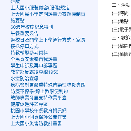
確版
二、活動
上大國小服裝儀容(服儀)規定
(一)時間：
上大國民小學定期評量命審題機制實
(二)地
施要點
60週年校慶紀念特刊
(三)電
午餐重要公告
三、歡迎
返校日及開學上下學通行方式、家長
(一)桃
接送停車方式
特教輔導參考資料
(二)桃
全民資安素養自我評量
學生申訴及再申訴專區
教育部反霸凌專線1953
水痘防治宣導
疾病管制署嚴重特殊傳染性肺炎專區
防疫不停學-線上教學便利包
教師專業發展支持作業平臺
健康促進評鑑專區
桃園市學校午餐教育資訊網
上大國小個資保護公開作業
上大國小災害防救計畫書