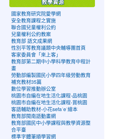
教學資源
國家教育研究院愛學網
安全教育課程之實施
聯合國兒童權利公約
兒童權利公約教案
教育部 語文成果網
性別平等教育議題中央輔導團首頁
客家委員會「來上客」
教育部第二期中小學科學教育中程計
畫
勞動部編製國民小學四年級勞動教育
補充教材35篇
數位學習推動辦公室
桃園市自編在地生活化課程-品桃園
桃園市自編在地生活化課程-賞桃園
客語輔助教材-小花sefaˊeˋ繪本
教育部閩南語動畫網
教育部國民中小學課程與教學資源整
合平臺
標準字體筆順學習網