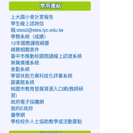
常用連結
上大國小會計室報告
學生線上諮詢信
箱:stes2@stes.tyc.edu.tw
學務系統（成績）
12年國教課程綱要
總務相關表件
臺中市推動校園閱讀線上認證系統
無聲廣播系統
差勤系統
學習扶助方案科技化評量系統
圖書館系統
桃園市教育發展資源入口網(教師研
習)
政府電子採購網
我的E政府
優學網
學校校外人士協助教學或活動要點