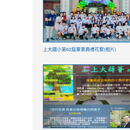
link
上大國小第62屆畢
業典禮花絮(相片)
to
link
link
https://drive.google.com/file/d/1I-
to
to
YfDQppRvyMk686kIw6SBbssEIZ6WnT/vi
https://drive.google.com/file/d/1I-
https://sites.google.com/stes.tyc.ed
usp=sharing
YfDQppRvyMk686kIw6SBbssEIZ6WnT/vi
usp=sharing