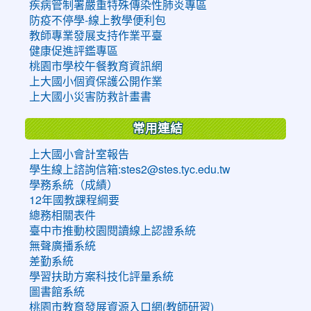
疾病管制署嚴重特殊傳染性肺炎專區
防疫不停學-線上教學便利包
教師專業發展支持作業平臺
健康促進評鑑專區
桃園市學校午餐教育資訊網
上大國小個資保護公開作業
上大國小災害防救計畫書
常用連結
上大國小會計室報告
學生線上諮詢信箱:stes2@stes.tyc.edu.tw
學務系統（成績）
12年國教課程綱要
總務相關表件
臺中市推動校園閱讀線上認證系統
無聲廣播系統
差勤系統
學習扶助方案科技化評量系統
圖書館系統
桃園市教育發展資源入口網(教師研習)