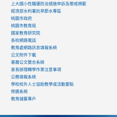
link
上大國小性騷擾防治措施
申訴及懲戒規範
to
經濟部水利署抗旱節水專區
https://www.youtube.com/watch?
桃園市政府
v=mfpNykQ0g4M
桃園市教育局
國家教育研究院
各校網路電話
教育處網路訊息填報系統
公文附件下載
基層公文整合系統
家長辦理轉學作業注意事項
公務填報系統
學校校外人士協助教學或活動要點
修膳系統
教育儲蓄專戶