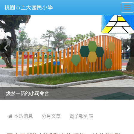
桃園市上大國民小學
To
nav
美麗的操場是我們活力的來源
美麗的操場是我們活力的來源
煥然一新的小司令台
煥然一新的小司令台
富含桃園埤塘田園風光意象的中廊
富含桃園埤塘田園風光意象的中廊
嶄新的中庭廣場
嶄新的中庭廣場
水生池生生不息
水生池生生不息
:::
 本站消息
分月文章
電子報列表