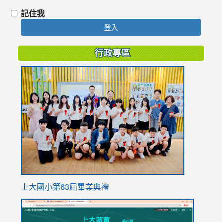
記住我
登入
行政專區
link
to
https://
上大國小第63屆畢業典禮
link
link
to
to