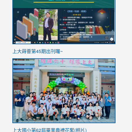
https://sites.google.com/stes.tyc.edu.tw/113school
https
ink
上大蒔薈第45期出刊囉~
to
link
https://sites.google.com/stes.tyc.edu.tw/113school
to
https://
YfDQpp
usp=sha
上大國小第62屆畢
業典禮花絮(相片)