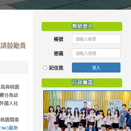
:::
教師登入
帳號
，請鼓勵貴
密碼
記住我
登入
行政專區
本局與桃園
賽分為幼
外國人社
年桃園閩南
ov.tw/)最新