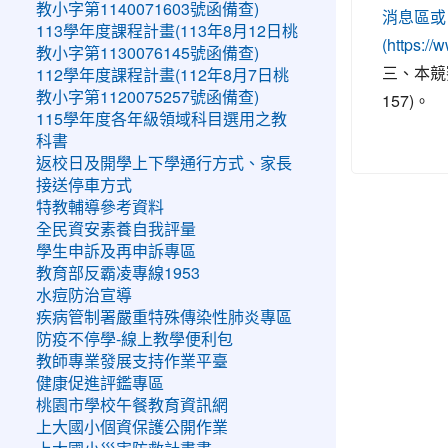
教小字第1140071603號函備查)
消息區或
113學年度課程計畫(113年8月12日桃
(https:
教小字第1130076145號函備查)
三、本競
112學年度課程計畫(112年8月7日桃
教小字第1120075257號函備查)
157)。
115學年度各年級領域科目選用之教
科書
返校日及開學上下學通行方式、家長
接送停車方式
特教輔導參考資料
全民資安素養自我評量
學生申訴及再申訴專區
教育部反霸凌專線1953
水痘防治宣導
疾病管制署嚴重特殊傳染性肺炎專區
防疫不停學-線上教學便利包
教師專業發展支持作業平臺
健康促進評鑑專區
桃園市學校午餐教育資訊網
上大國小個資保護公開作業