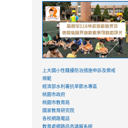
link
link
link
link
to
to
to
to
https://sites.google.com/stes.tyc.ed
https://drive.google.com/file/d/1AXdr
https://youtu.be/jJOMVWY3-
https://drive.google.com/file/d/1AXdr
usp=sharing
8M
usp=sharing
link
link
to
to
link
上大國小性騷擾防治措施
申訴及懲戒
https://www.youtube.com/watch?
https://www.youtube.com/watch?
to
規範
v=hC_gdZndU9s
v=hC_gdZndU9s
https://www.youtube.com/watch?
經濟部水利署抗旱節水專區
v=mfpNykQ0g4M
桃園市政府
桃園市教育局
國家教育研究院
各校網路電話
教育處網路訊息填報系統