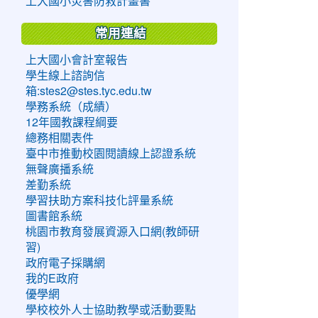
上大國小災害防救計畫書
常用連結
上大國小會計室報告
學生線上諮詢信
箱:stes2@stes.tyc.edu.tw
學務系統（成績）
12年國教課程綱要
總務相關表件
臺中市推動校園閱讀線上認證系統
無聲廣播系統
差勤系統
學習扶助方案科技化評量系統
圖書館系統
桃園市教育發展資源入口網(教師研
習)
政府電子採購網
我的E政府
優學網
學校校外人士協助教學或活動要點