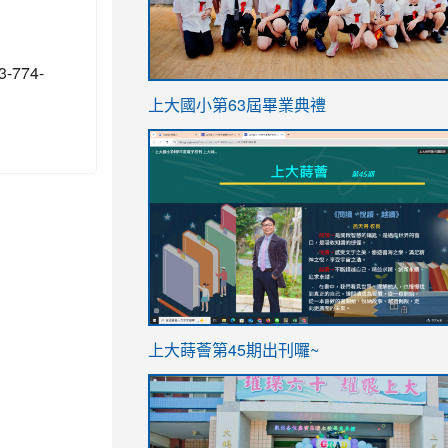
774-
link
上大國小第63屆畢業典禮
to
link
https://sites.google.com/stes.t
to
https://sites.google.com/stes.tyc.ed
ink
link
上大蒔薈第45期出刊囉~
to
to
https://sites.google.com/stes.tyc.ed
https://sites.google.com/stes.t