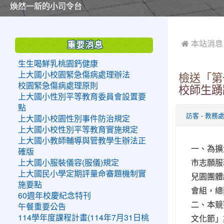
美麗的操場是我們活力的來源
美麗的操場是我們活力的來源
煥然一新的小司令台
煥然一新的小司令台
富含桃園埤塘田園風光意象的中廊
富含桃園埤塘田園風光意象的中廊
嶄新的中庭廣場
嶄新的中庭廣場
水生池生生不息
水生池生生不息
:::
:::
 本站消息
重要消息
生生喝鮮乳桃園鈣健康
上大國小校園緊急傷病處理辦法
檢送「第
校園緊急傷病處理原則
校師生踴
上大國小性別平等教育委員會設置要
點
-
訪客
教務
上大國小校園性別事件防治規定
上大國小校性別平等教育實施規定
上大國小教師輔導與管教學生辦法正
一、為擴
確版
市志願服
上大國小服裝儀容(服儀)規定
上大國民小學定期評量命審題機制實
兒園團體
施要點
會組，總
60週年校慶紀念特刊
二、本競
午餐重要公告
文化節」
114學年度課程計畫(114年7月31日桃