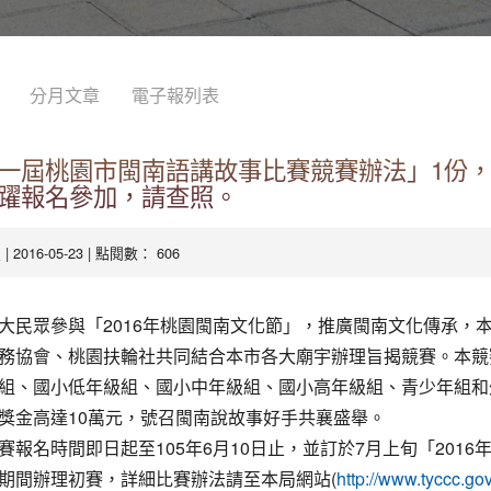
分月文章
電子報列表
一屆桃園市閩南語講故事比賽競賽辦法」1份
躍報名參加，請查照。
| 2016-05-23 | 點閱數： 606
處
大民眾參與「2016年桃園閩南文化節」，推廣閩南文化傳承，
務協會、桃園扶輪社共同結合本市各大廟宇辦理旨揭競賽。本競
組、國小低年級組、國小中年級組、國小高年級組、青少年組和
獎金高達10萬元，號召閩南說故事好手共襄盛舉。
賽報名時間即日起至105年6月10日止，並訂於7月上旬「2016
期間辦理初賽，詳細比賽辦法請至本局網站(
http://www.tyccc.g