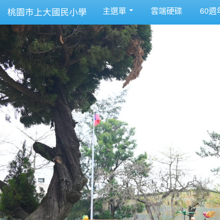
主選單
雲端硬碟
60週
桃園市上大國民小學