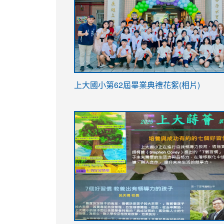
link
上大國小第62屆畢
業典禮花絮(相片)
to
link
link
https://drive.google.com/file/d/1I-
to
to
YfDQppRvyMk686kIw6SBbssEIZ6WnT/vi
https://drive.google.com/file/d/1I-
https://sites.google.com/stes.tyc.ed
usp=sharing
YfDQppRvyMk686kIw6SBbssEIZ6WnT/vi
usp=sharing