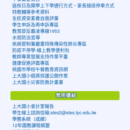
返校日及開學上下學通行方式、家長接送停車方式
特教輔導參考資料
全民資安素養自我評量
學生申訴及再申訴專區
教育部反霸凌專線1953
水痘防治宣導
疾病管制署嚴重特殊傳染性肺炎專區
防疫不停學-線上教學便利包
教師專業發展支持作業平臺
健康促進評鑑專區
桃園市學校午餐教育資訊網
上大國小個資保護公開作業
上大國小災害防救計畫書
常用連結
上大國小會計室報告
學生線上諮詢信箱:stes2@stes.tyc.edu.tw
學務系統（成績）
12年國教課程綱要