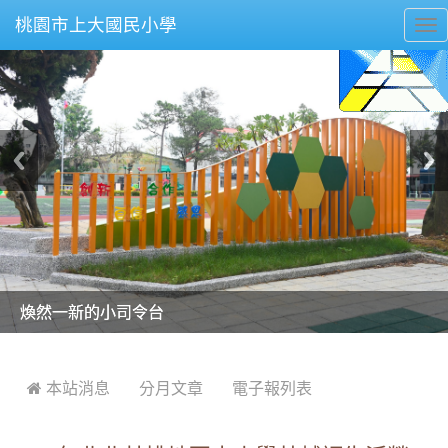
桃園市上大國民小學
To
nav
美麗的操場是我們活力的來源
美麗的操場是我們活力的來源
煥然一新的小司令台
煥然一新的小司令台
富含桃園埤塘田園風光意象的中廊
富含桃園埤塘田園風光意象的中廊
嶄新的中庭廣場
嶄新的中庭廣場
水生池生生不息
水生池生生不息
:::
 本站消息
分月文章
電子報列表