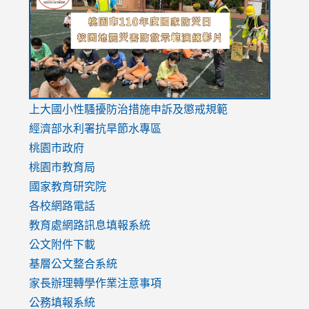
https://drive.google.com/file/d/1AXdrxzgdGrHK7k94y0
https:/
https:/
usp=sharing
v=hC_g
v=hC_g
link
上大國小性騷擾防治措施
申訴及懲戒規範
to
經濟部水利署抗旱節水專區
https://www.youtube.com/watch?
桃園市政府
v=mfpNykQ0g4M
桃園市教育局
國家教育研究院
各校網路電話
教育處網路訊息填報系統
公文附件下載
基層公文整合系統
家長辦理轉學作業注意事項
公務填報系統