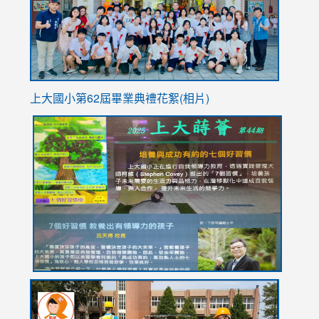
usp=sha
上大國小第62屆畢
業典禮花絮(相片)
link
link
link
link
link
to
to
to
to
to
https://drive.google.com/file/d/1I-
https://sites.google.com/stes.tyc.edu.tw/113school
https:
https:
https:
YfDQppRvyMk686kIw6SBbssEIZ6WnT/view?
usp=sh
8M
usp=sharing
link
link
link
to
to
to