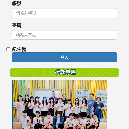
帳號
密碼
記住我
登入
行政專區
link
to
https://