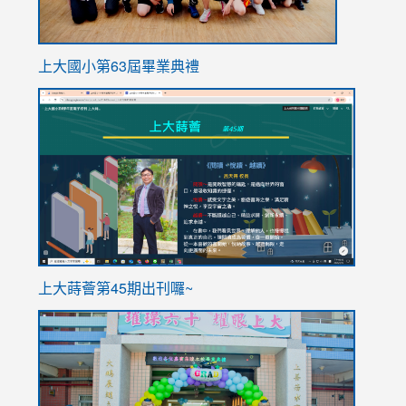
上大國小第63屆畢業典禮
link
link
to
to
https://sites.google.com/stes.tyc.edu.tw/113school
https
ink
上大蒔薈第45期出刊囉~
to
link
https://sites.google.com/stes.tyc.edu.tw/113school
to
https://
YfDQpp