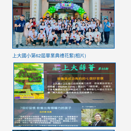
https://
YfDQpp
usp=sha
上大國小第62屆畢
業典禮花絮(相片)
link
link
link
link
link
to
to
to
to
to
https://drive.google.com/file/d/1I-
https://sites.google.com/stes.tyc.edu.tw/113school
https:
https:
https:
YfDQppRvyMk686kIw6SBbssEIZ6WnT/view?
usp=sh
8M
usp=sharing