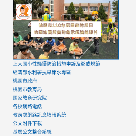
link
link
link
to
to
to
https://drive.google.com/file/d/1AXdrxzgdGrHK7k94y0
https:/
https:/
usp=sharing
v=hC_g
v=hC_g
link
上大國小性騷擾防治措施
申訴及懲戒規範
to
經濟部水利署抗旱節水專區
https://www.youtube.com/watch?
桃園市政府
v=mfpNykQ0g4M
桃園市教育局
國家教育研究院
各校網路電話
教育處網路訊息填報系統
公文附件下載
基層公文整合系統