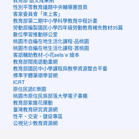
教育部 語文成果網
性別平等教育議題中央輔導團首頁
客家委員會「來上客」
教育部第二期中小學科學教育中程計畫
勞動部編製國民小學四年級勞動教育補充教材35篇
數位學習推動辦公室
桃園市自編在地生活化課程-品桃園
桃園市自編在地生活化課程-賞桃園
客語輔助教材-小花sefaˊeˋ繪本
教育部閩南語動畫網
教育部國民中小學課程與教學資源整合平臺
標準字體筆順學習網
ICRT
原住民語E樂園
桃園市原住民族部落大學電子書櫃
教育部紫錐花運動
臺灣教育研究資源網
性平、交安、健促專區
公視兒少教育資源網
:::