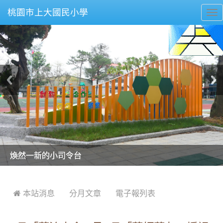
桃園市上大國民小學
To
nav
美麗的操場是我們活力的來源
美麗的操場是我們活力的來源
煥然一新的小司令台
煥然一新的小司令台
富含桃園埤塘田園風光意象的中廊
富含桃園埤塘田園風光意象的中廊
嶄新的中庭廣場
嶄新的中庭廣場
水生池生生不息
水生池生生不息
:::
 本站消息
分月文章
電子報列表