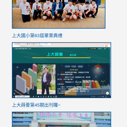
上大國小第63屆畢業典禮
link
link
to
to
https://sites.google.com/stes.tyc.edu.tw/113school
https
ink
上大蒔薈第45期出刊囉~
to
link
https://sites.google.com/stes.tyc.edu.tw/113school
to