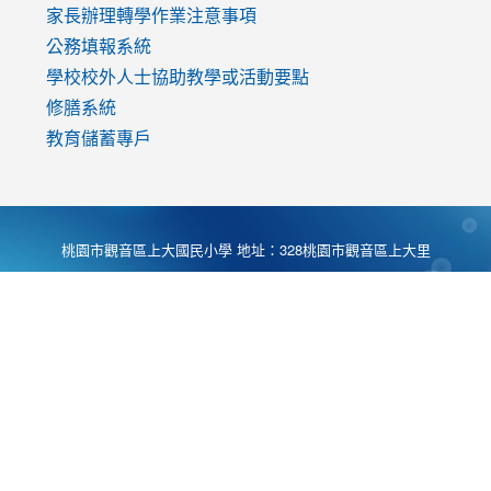
家長辦理轉學作業注意事項
公務填報系統
學校校外人士協助教學或活動要點
修膳系統
教育儲蓄專戶
桃園市觀音區上大國民小學 地址：328桃園市觀音區上大里
大湖路1段540號 電話:03-4901174 傳真:03-4900781 Desing
by
Zyinfo