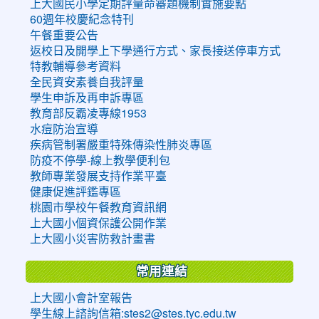
上大國民小學定期評量命審題機制實施要點
60週年校慶紀念特刊
午餐重要公告
返校日及開學上下學通行方式、家長接送停車方式
特教輔導參考資料
全民資安素養自我評量
學生申訴及再申訴專區
教育部反霸凌專線1953
水痘防治宣導
疾病管制署嚴重特殊傳染性肺炎專區
防疫不停學-線上教學便利包
教師專業發展支持作業平臺
健康促進評鑑專區
桃園市學校午餐教育資訊網
上大國小個資保護公開作業
上大國小災害防救計畫書
常用連結
上大國小會計室報告
學生線上諮詢信箱:stes2@stes.tyc.edu.tw