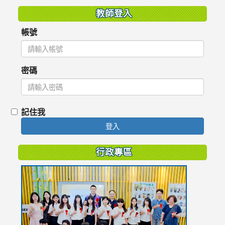
教師登入
帳號
密碼
記住我
登入
行政專區
link
to
https://