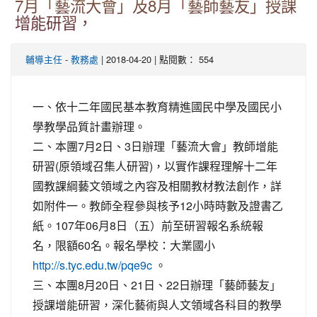
7月「藝流大會」及8月「藝師藝友」授課
增能研習，
-
| 2018-04-20 | 點閱數： 554
輔導主任
教務處
一、依十二年國民基本教育精進國民中學及國民小
學教學品質計畫辦理。
二、本團7月2日、3日辦理「藝流大會」教師增能
研習(原領域召集人研習)，以實作課程理解十二年
國教課綱藝文領域之內容及相關教材教法創作，詳
如附件一。教師全程參與核予12小時時數及證書乙
紙。107年06月8日（五）前至研習報名系統報
名，限額60名。報名學校：大業國小
。
http://s.tyc.edu.tw/pqe9c
三、本團8月20日、21日、22日辦理「藝師藝友」
授課增能研習，深化藝術與人文領域各科目的教學