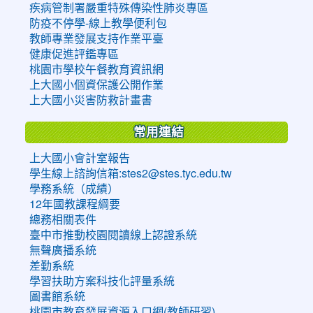
疾病管制署嚴重特殊傳染性肺炎專區
防疫不停學-線上教學便利包
教師專業發展支持作業平臺
健康促進評鑑專區
桃園市學校午餐教育資訊網
上大國小個資保護公開作業
上大國小災害防救計畫書
常用連結
上大國小會計室報告
學生線上諮詢信箱:stes2@stes.tyc.edu.tw
學務系統（成績）
12年國教課程綱要
總務相關表件
臺中市推動校園閱讀線上認證系統
無聲廣播系統
差勤系統
學習扶助方案科技化評量系統
圖書館系統
桃園市教育發展資源入口網(教師研習)