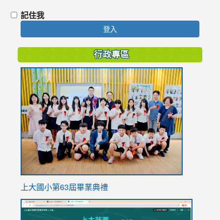
記住我
登入
行政專區
link
to
https://
上大國小第63屆畢業典禮
link
link
to
to