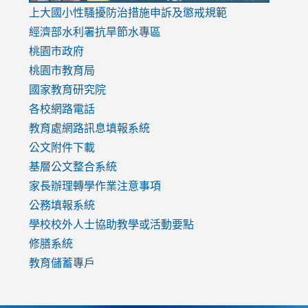
link
上大國小性騷擾防治措施
申訴及懲戒規範
to
經濟部水利署抗旱節水專區
https://www.youtube.com/watch?
桃園市政府
v=mfpNykQ0g4M
桃園市教育局
國家教育研究院
各校網路電話
教育處網路訊息填報系統
公文附件下載
基層公文整合系統
家長辦理轉學作業注意事項
公務填報系統
學校校外人士協助教學或活動要點
修膳系統
教育儲蓄專戶