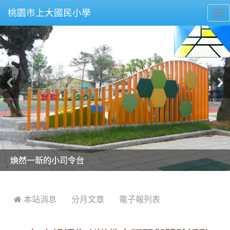
桃園市上大國民小學
To
nav
美麗的操場是我們活力的來源
美麗的操場是我們活力的來源
煥然一新的小司令台
煥然一新的小司令台
富含桃園埤塘田園風光意象的中廊
富含桃園埤塘田園風光意象的中廊
嶄新的中庭廣場
嶄新的中庭廣場
水生池生生不息
水生池生生不息
:::
 本站消息
分月文章
電子報列表