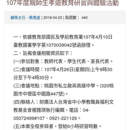
107年度親師生孝道教育研習與體驗活動
-
| 2018-04-23 | 點閱數： 440
輔導主任
教務處
一、依據教育部國民及學前教育署107年4月10日
臺教國署學字第1070039042號函辦理。
二、旨揭會議相關資訊如下：
(一)參加對象：教師代表、學生代表、家長代表。
(二)會議時間：107年4月26日(星期四)上午9時30
分至下午4時30分。
(三)會議地點：桃園市私立啟英高級中學。(320桃
園市中壢區中園路447號)。
(四)聯絡人：財團法人台灣省中小學教職員福利文
教基金會楊雅琪執行編輯，電話：04-
35072499#107、0921-221126。
(五)本案全程參與者，發給6小時研習時數。