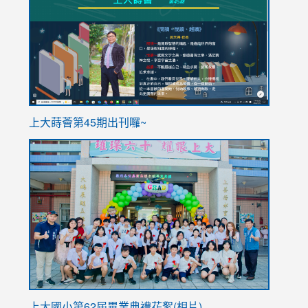
https://sites.google.com/stes.tyc.edu.tw/113school
https
ink
上大蒔薈第45期出刊囉~
to
link
https://sites.google.com/stes.tyc.edu.tw/113school
to
https://
YfDQpp
usp=sha
上大國小第62屆畢
業典禮花絮(相片)