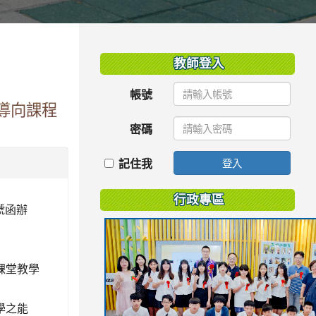
:::
教師登入
帳號
導向課程
密碼
記住我
登入
行政專區
號函辦
課堂教學
學之能