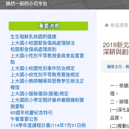
美麗的操場是我們活力的來源
美麗的操場是我們活力的來源
煥然一新的小司令台
煥然一新的小司令台
富含桃園埤塘田園風光意象的中廊
富含桃園埤塘田園風光意象的中廊
嶄新的中庭廣場
嶄新的中庭廣場
水生池生生不息
水生池生生不息
:::
:::
 本站消息
重要消息
生生喝鮮乳桃園鈣健康
上大國小校園緊急傷病處理辦法
2018
校園緊急傷病處理原則
深耕與創
上大國小性別平等教育委員會設置要
點
-
輔導主任
上大國小校園性別事件防治規定
上大國小校性別平等教育實施規定
上大國小教師輔導與管教學生辦法正
一、依據新
確版
理。
上大國小服裝儀容(服儀)規定
上大國民小學定期評量命審題機制實
二、辦理
施要點
(一)深
60週年校慶紀念特刊
品質。
午餐重要公告
(二)推
114學年度課程計畫(114年7月31日桃