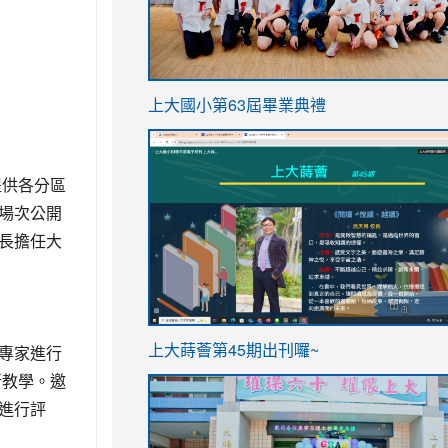
link
上大國小第63屆畢業典禮
to
link
https://sites.google.com/stes.t
to
提供各分區
https://sites.google.com/stes.tyc.ed
場次公開
長擔任大
ink
link
者專家進行
上大蒔薈第45期出刊囉~
to
to
新教學。邀
https://sites.google.com/stes.tyc.ed
https://sites.google.com/stes.t
進行評