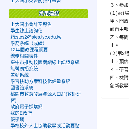
上大國小災害防救計畫書
３、參加
(１)第
常用連結
甲、開放
上大國小會計室報告
師自由報
學生線上諮詢信
乙、每間
箱:stes2@stes.tyc.edu.tw
學務系統（成績）
止。
12年國教課程綱要
(２)第
總務相關表件
止，預估
臺中市推動校園閱讀線上認證系統
４、研習
無聲廣播系統
差勤系統
四、檢附
學習扶助方案科技化評量系統
創新教學
圖書館系統
桃園市教育發展資源入口網(教師研
習)
政府電子採購網
我的E政府
優學網
學校校外人士協助教學或活動要點