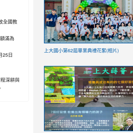
開放全國教
，額滿為
link
上大國小第62屆畢
業典禮花絮(相片)
月25日
to
link
link
https://drive.google.com/file/d/1I-
to
to
YfDQppRvyMk686kIw6SBbssEIZ6WnT/vi
https://drive.google.com/file/d/1I-
https://sites.google.com/stes.tyc.ed
課程深耕與
usp=sharing
YfDQppRvyMk686kIw6SBbssEIZ6WnT/vi
。
usp=sharing