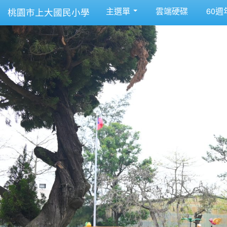
主選單
雲端硬碟
60週
桃園市上大國民小學