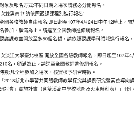
對象及報名方式:不同日期之場次請務必分開報名。
1場次雙溪高中:請依照觀課課程別進行報名:
全國各校教師自由報名:即日起至107年4月24日中午12時止，
名參加，額滿為止。請逕至全國教師進修網報名。
觀議課教室開放至多50個名額，請依照觀課學科領域進行報名
2場次淡江大學臺北校區:開放全國各級教師報名，即日起至107年4
210名，額滿為止。請逕至全國教師進修網報名。
時數:凡全程參加之場次，核實核予研習時數。
「2018新北市學習共同體教師教學探究與課例研究暨素養導向
研討會」實施計畫（含雙溪高中學校地圖及火車時刻表）」1份