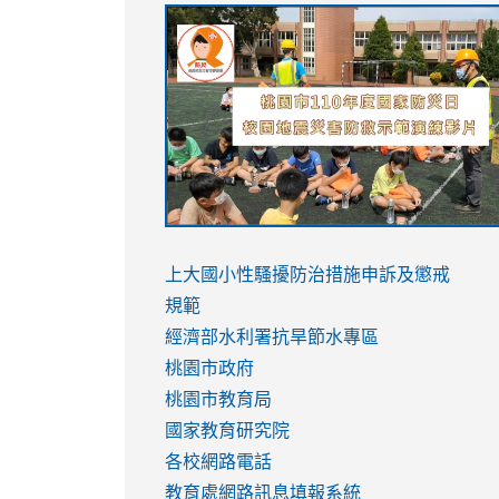
link
link
link
link
to
to
to
to
https://sites.google.com/stes.tyc.ed
https://drive.google.com/file/d/1AXdr
https://youtu.be/jJOMVWY3-
https://drive.google.com/file/d/1AXdr
usp=sharing
8M
usp=sharing
link
link
to
to
link
上大國小性騷擾防治措施
申訴及懲戒
https://www.youtube.com/watch?
https://www.youtube.com/watch?
to
規範
v=hC_gdZndU9s
v=hC_gdZndU9s
https://www.youtube.com/watch?
經濟部水利署抗旱節水專區
v=mfpNykQ0g4M
桃園市政府
桃園市教育局
國家教育研究院
各校網路電話
教育處網路訊息填報系統