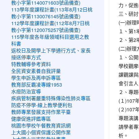
教小字第1140071603號函備查)
力，促進
113學年度課程計畫(113年8月12日桃
三、研討
教小字第1130076145號函備查)
(一)辦理
112學年度課程計畫(112年8月7日桃
教小字第1120075257號函備查)
１、第1
115學年度各年級領域科目選用之教
２、第2
科書
(二)辦
返校日及開學上下學通行方式、家長
１、公開
接送停車方式
特教輔導參考資料
學校觀摩
全民資安素養自我評量
課觀課與
學生申訴及再申訴專區
會引言人
教育部反霸凌專線1953
２、專題
水痘防治宣導
疾病管制署嚴重特殊傳染性肺炎專區
(１)1
防疫不停學-線上教學便利包
(２)1
教師專業發展支持作業平臺
專題演講
健康促進評鑑專區
桃園市學校午餐教育資訊網
請學者專
上大國小個資保護公開作業
析。