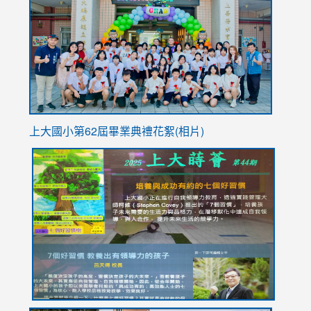
https://
YfDQpp
usp=sha
上大國小第62屆畢
業典禮花絮(相片)
link
link
link
link
link
to
to
to
to
to
https://drive.google.com/file/d/1I-
https://sites.google.com/stes.tyc.edu.tw/113school
https:
https:
https:
YfDQppRvyMk686kIw6SBbssEIZ6WnT/view?
usp=sh
8M
usp=sharing