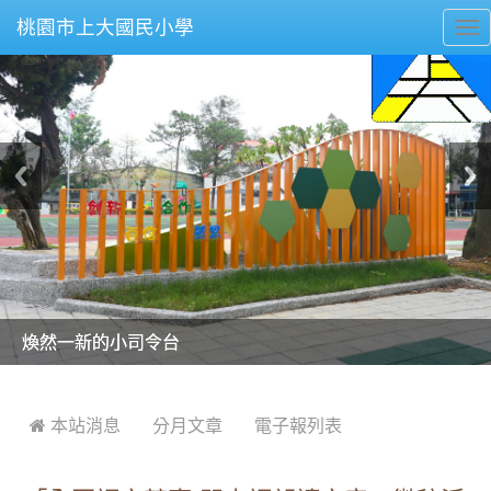
桃園市上大國民小學
To
nav
美麗的操場是我們活力的來源
美麗的操場是我們活力的來源
煥然一新的小司令台
煥然一新的小司令台
富含桃園埤塘田園風光意象的中廊
富含桃園埤塘田園風光意象的中廊
嶄新的中庭廣場
嶄新的中庭廣場
水生池生生不息
水生池生生不息
:::
 本站消息
分月文章
電子報列表