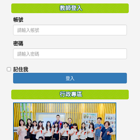
教師登入
帳號
密碼
記住我
登入
行政專區
link
to
https://