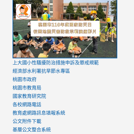
link
link
link
to
to
to
https://drive.google.com/file/d/1AXdrxzgdGrHK7k94y0
https:/
https:/
usp=sharing
v=hC_g
v=hC_g
link
上大國小性騷擾防治措施
申訴及懲戒規範
to
經濟部水利署抗旱節水專區
https://www.youtube.com/watch?
桃園市政府
v=mfpNykQ0g4M
桃園市教育局
國家教育研究院
各校網路電話
教育處網路訊息填報系統
公文附件下載
基層公文整合系統