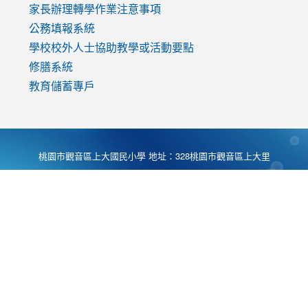
家長辦理轉學作業注意事項
公務填報系統
學校校外人士協助教學或活動要點
修膳系統
教育儲蓄專戶
桃園市觀音區上大國民小學 地址：328桃園市觀音區上大里
大湖路1段540號 電話:03-4901174 傳真:03-4900781 Desing
by
Zyinfo