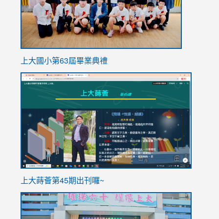
上大國小第63屆畢業典禮
link
link
to
to
https://sites.google.com/stes.tyc.edu.tw/113school
https
ink
上大蒔薈第45期出刊囉~
to
link
https://sites.google.com/stes.tyc.edu.tw/113school
to