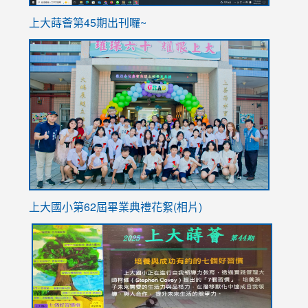
ink
上大蒔薈第45期出刊囉~
to
link
https://sites.google.com/stes.tyc.edu.tw/113school
to
https://
YfDQpp
usp=sha
上大國小第62屆畢
業典禮花絮(相片)
link
link
link
link
link
to
to
to
to
to
https://drive.google.com/file/d/1I-
https://sites.google.com/stes.tyc.edu.tw/113school
https:
https:
https:
YfDQppRvyMk686kIw6SBbssEIZ6WnT/view?
usp=sh
8M