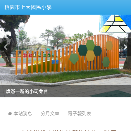
桃園市上大國民小學
美麗的操場是我們活力的來源
美麗的操場是我們活力的來源
煥然一新的小司令台
煥然一新的小司令台
富含桃園埤塘田園風光意象的中廊
富含桃園埤塘田園風光意象的中廊
嶄新的中庭廣場
嶄新的中庭廣場
水生池生生不息
水生池生生不息
:::
 本站消息
分月文章
電子報列表