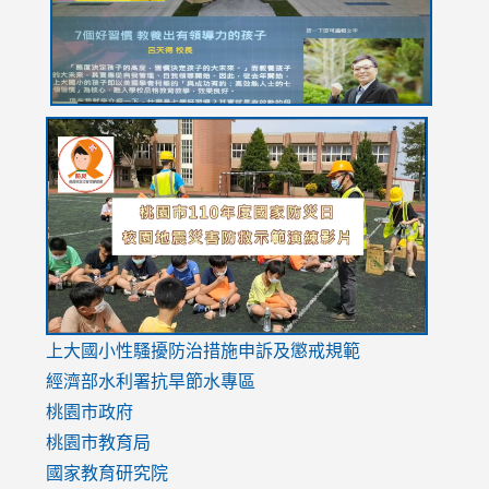
usp=sharing
link
link
link
to
to
to
https://drive.google.com/file/d/1AXdrxzgdGrHK7k94y0
https:/
https:/
usp=sharing
v=hC_g
v=hC_g
link
上大國小性騷擾防治措施
申訴及懲戒規範
to
經濟部水利署抗旱節水專區
https://www.youtube.com/watch?
桃園市政府
v=mfpNykQ0g4M
桃園市教育局
國家教育研究院