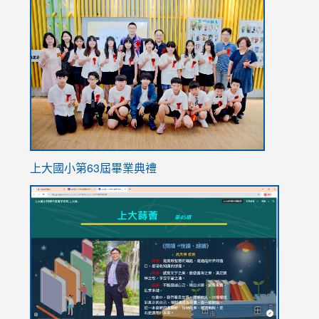
link
to
https://
上大國小第63屆畢業典禮
link
link
to
to
https://sites.google.com/stes.tyc.edu.tw/113school
https