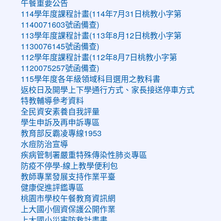
午餐重要公告
114學年度課程計畫(114年7月31日桃教小字第
1140071603號函備查)
113學年度課程計畫(113年8月12日桃教小字第
1130076145號函備查)
112學年度課程計畫(112年8月7日桃教小字第
1120075257號函備查)
115學年度各年級領域科目選用之教科書
返校日及開學上下學通行方式、家長接送停車方式
特教輔導參考資料
全民資安素養自我評量
學生申訴及再申訴專區
教育部反霸凌專線1953
水痘防治宣導
疾病管制署嚴重特殊傳染性肺炎專區
防疫不停學-線上教學便利包
教師專業發展支持作業平臺
健康促進評鑑專區
桃園市學校午餐教育資訊網
上大國小個資保護公開作業
上大國小災害防救計畫書