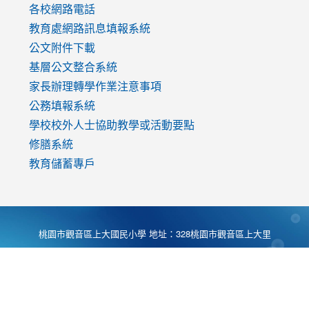
各校網路電話
教育處網路訊息填報系統
公文附件下載
基層公文整合系統
家長辦理轉學作業注意事項
公務填報系統
學校校外人士協助教學或活動要點
修膳系統
教育儲蓄專戶
桃園市觀音區上大國民小學 地址：328桃園市觀音區上大里
大湖路1段540號 電話:03-4901174 傳真:03-4900781 Desing
by
Zyinfo