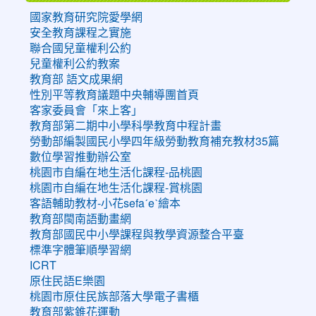
國家教育研究院愛學網
安全教育課程之實施
聯合國兒童權利公約
兒童權利公約教案
教育部 語文成果網
性別平等教育議題中央輔導團首頁
客家委員會「來上客」
教育部第二期中小學科學教育中程計畫
勞動部編製國民小學四年級勞動教育補充教材35篇
數位學習推動辦公室
桃園市自編在地生活化課程-品桃園
桃園市自編在地生活化課程-賞桃園
客語輔助教材-小花sefaˊeˋ繪本
教育部閩南語動畫網
教育部國民中小學課程與教學資源整合平臺
標準字體筆順學習網
ICRT
原住民語E樂園
桃園市原住民族部落大學電子書櫃
教育部紫錐花運動