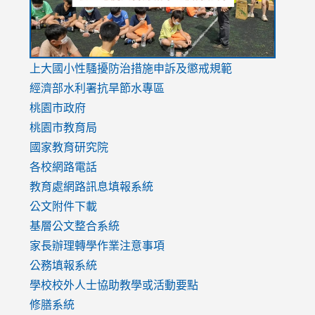
link
上大國小性騷擾防治措施
申訴及懲戒規範
to
經濟部水利署抗旱節水專區
https://www.youtube.com/watch?
桃園市政府
v=mfpNykQ0g4M
桃園市教育局
國家教育研究院
各校網路電話
教育處網路訊息填報系統
公文附件下載
基層公文整合系統
家長辦理轉學作業注意事項
公務填報系統
學校校外人士協助教學或活動要點
修膳系統