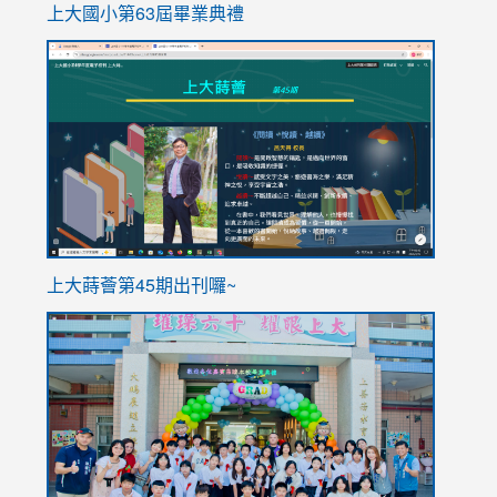
上大國小第63屆畢業典禮
link
link
to
to
https://sites.google.com/stes.tyc.edu.tw/113school
https
ink
上大蒔薈第45期出刊囉~
to
link
https://sites.google.com/stes.tyc.edu.tw/113school
to
https://
YfDQpp
usp=sha