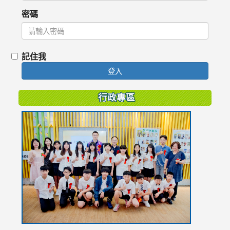
密碼
記住我
登入
行政專區
link
to
https://