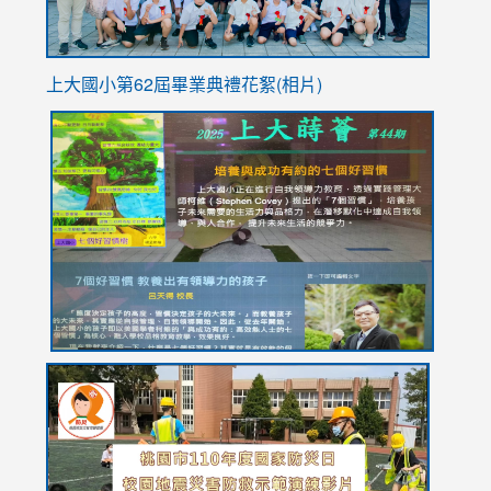
上大國小第62屆畢
業典禮花絮(相片)
link
link
link
link
link
to
to
to
to
to
https://drive.google.com/file/d/1I-
https://sites.google.com/stes.tyc.edu.tw/113school
https:
https:
https:
YfDQppRvyMk686kIw6SBbssEIZ6WnT/view?
usp=sh
8M
usp=sharing
link
link
link
to
to
to
https://drive.google.com/file/d/1AXdrxzgdGrHK7k94y0
https:/
https:/
usp=sharing
v=hC_g
v=hC_g