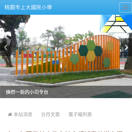
桃園市上大國民小學
To
nav
美麗的操場是我們活力的來源
美麗的操場是我們活力的來源
煥然一新的小司令台
煥然一新的小司令台
富含桃園埤塘田園風光意象的中廊
富含桃園埤塘田園風光意象的中廊
嶄新的中庭廣場
嶄新的中庭廣場
水生池生生不息
水生池生生不息
:::
 本站消息
分月文章
電子報列表