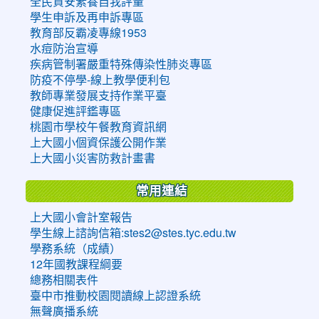
全民資安素養自我評量
學生申訴及再申訴專區
教育部反霸凌專線1953
水痘防治宣導
疾病管制署嚴重特殊傳染性肺炎專區
防疫不停學-線上教學便利包
教師專業發展支持作業平臺
健康促進評鑑專區
桃園市學校午餐教育資訊網
上大國小個資保護公開作業
上大國小災害防救計畫書
常用連結
上大國小會計室報告
學生線上諮詢信箱:stes2@stes.tyc.edu.tw
學務系統（成績）
12年國教課程綱要
總務相關表件
臺中市推動校園閱讀線上認證系統
無聲廣播系統