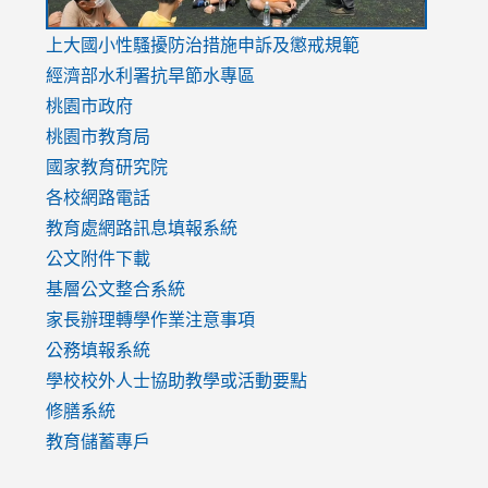
link
上大國小性騷擾防治措施
申訴及懲戒規範
to
經濟部水利署抗旱節水專區
https://www.youtube.com/watch?
桃園市政府
v=mfpNykQ0g4M
桃園市教育局
國家教育研究院
各校網路電話
教育處網路訊息填報系統
公文附件下載
基層公文整合系統
家長辦理轉學作業注意事項
公務填報系統
學校校外人士協助教學或活動要點
修膳系統
教育儲蓄專戶