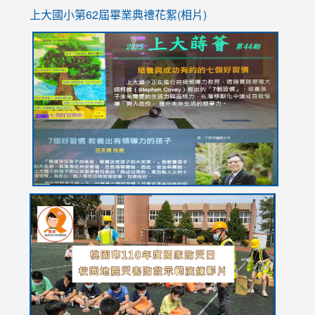
上大國小第62屆畢
業典禮花絮(相片)
link
link
link
link
link
to
to
to
to
to
https://drive.google.com/file/d/1I-
https://sites.google.com/stes.tyc.edu.tw/113school
https:
https:
https:
YfDQppRvyMk686kIw6SBbssEIZ6WnT/view?
usp=sh
8M
usp=sharing
link
link
link
to
to
to
https://drive.google.com/file/d/1AXdrxzgdGrHK7k94y0
https:/
https:/
usp=sharing
v=hC_g
v=hC_g