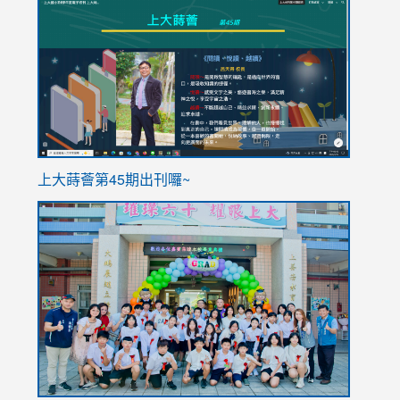
to
to
https://sites.google.com/stes.tyc.edu.tw/113school
https
ink
上大蒔薈第45期出刊囉~
to
link
https://sites.google.com/stes.tyc.edu.tw/113school
to
https://
YfDQpp
usp=sha