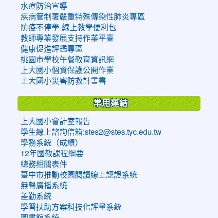
水痘防治宣導
疾病管制署嚴重特殊傳染性肺炎專區
防疫不停學-線上教學便利包
教師專業發展支持作業平臺
健康促進評鑑專區
桃園市學校午餐教育資訊網
上大國小個資保護公開作業
上大國小災害防救計畫書
常用連結
上大國小會計室報告
學生線上諮詢信箱:stes2@stes.tyc.edu.tw
學務系統（成績）
12年國教課程綱要
總務相關表件
臺中市推動校園閱讀線上認證系統
無聲廣播系統
差勤系統
學習扶助方案科技化評量系統
圖書館系統