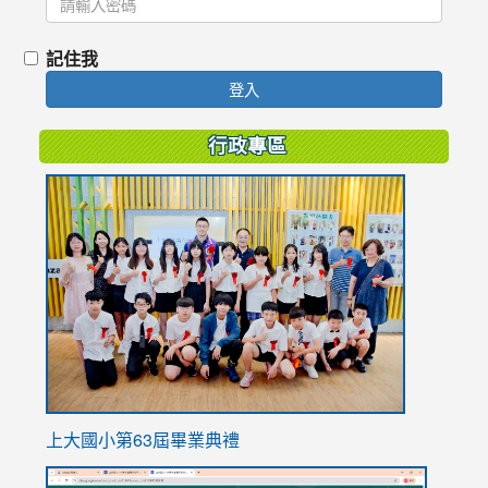
記住我
登入
行政專區
link
to
https://
上大國小第63屆畢業典禮
link
link