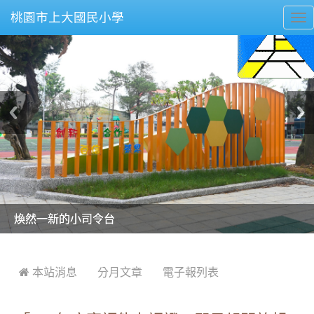
桃園市上大國民小學
To
nav
美麗的操場是我們活力的來源
美麗的操場是我們活力的來源
煥然一新的小司令台
煥然一新的小司令台
富含桃園埤塘田園風光意象的中廊
富含桃園埤塘田園風光意象的中廊
嶄新的中庭廣場
嶄新的中庭廣場
水生池生生不息
水生池生生不息
:::
 本站消息
分月文章
電子報列表