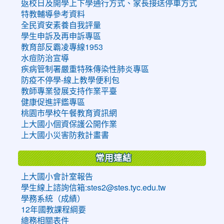
返校日及開學上下學通行方式、家長接送停車方式
特教輔導參考資料
全民資安素養自我評量
學生申訴及再申訴專區
教育部反霸凌專線1953
水痘防治宣導
疾病管制署嚴重特殊傳染性肺炎專區
防疫不停學-線上教學便利包
教師專業發展支持作業平臺
健康促進評鑑專區
桃園市學校午餐教育資訊網
上大國小個資保護公開作業
上大國小災害防救計畫書
常用連結
上大國小會計室報告
學生線上諮詢信箱:stes2@stes.tyc.edu.tw
學務系統（成績）
12年國教課程綱要
總務相關表件