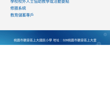
學校校外人士協助教學或活動要點
修膳系統
教育儲蓄專戶
桃園市觀音區上大國民小學 地址：328桃園市觀音區上大里
大湖路1段540號 電話:03-4901174 傳真:03-4900781 Desing
by
Zyinfo