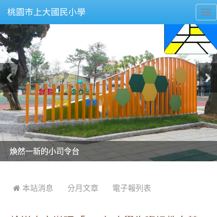
桃園市上大國民小學
To
nav
美麗的操場是我們活力的來源
美麗的操場是我們活力的來源
煥然一新的小司令台
煥然一新的小司令台
富含桃園埤塘田園風光意象的中廊
富含桃園埤塘田園風光意象的中廊
嶄新的中庭廣場
嶄新的中庭廣場
水生池生生不息
水生池生生不息
:::
 本站消息
分月文章
電子報列表