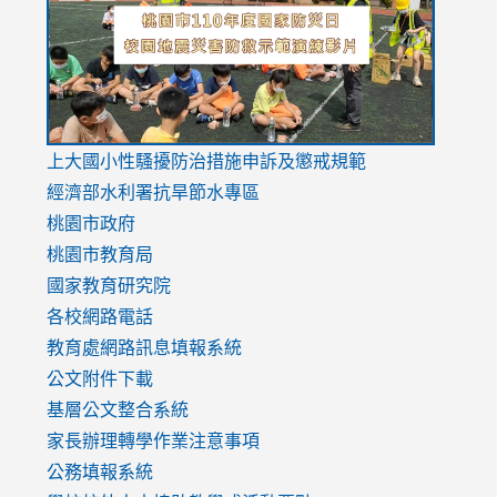
usp=sharing
v=hC_g
v=hC_g
link
上大國小性騷擾防治措施
申訴及懲戒規範
to
經濟部水利署抗旱節水專區
https://www.youtube.com/watch?
桃園市政府
v=mfpNykQ0g4M
桃園市教育局
國家教育研究院
各校網路電話
教育處網路訊息填報系統
公文附件下載
基層公文整合系統
家長辦理轉學作業注意事項
公務填報系統