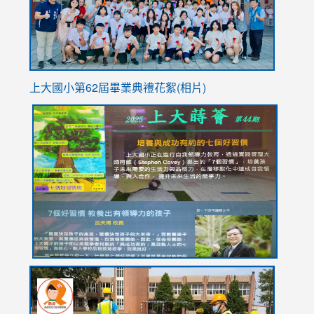
usp=sha
上大國小第62屆畢
業典禮花絮(相片)
link
link
link
link
link
to
to
to
to
to
https://drive.google.com/file/d/1I-
https://sites.google.com/stes.tyc.edu.tw/113school
https:
https:
https:
YfDQppRvyMk686kIw6SBbssEIZ6WnT/view?
usp=sh
8M
usp=sharing
link
link
link
to
to
to
https://drive.google.com/file/d/1AXdrxzgdGrHK7k94y0
https:/
https:/