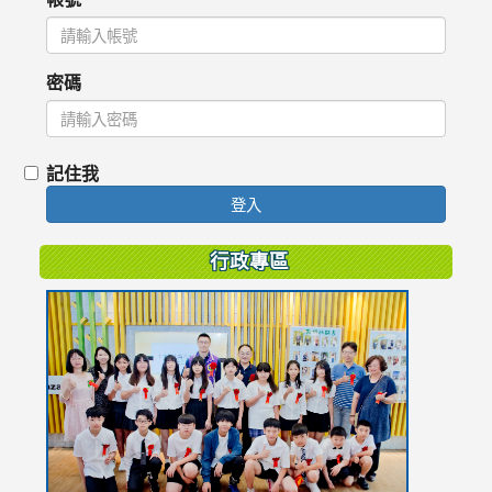
密碼
記住我
登入
行政專區
link
to
https://