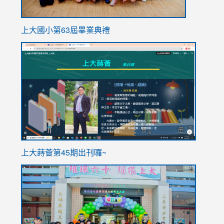
上大國小第63屆畢業典禮
link
link
to
to
https://sites.google.com/stes.tyc.edu.tw/113school
https
ink
上大蒔薈第45期出刊囉~
to
link
https://sites.google.com/stes.tyc.edu.tw/113school
to
https://
YfDQpp