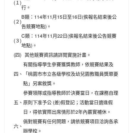
(１)
行。
B類：114年11月15日至16日(俟報名結束後公
(２)
告競賽地點)。
C類：114年11月22日(俟報名結束後公告競賽
(３)
地點)。
(四)
其他競賽資訊請詳閱實施計畫。
有關指導學生參賽獲獎教師，依競賽結果及
四、
「桃園市市立各級學校及幼兒園教職員獎懲要
點」另案敘獎。
參賽領隊或指導教師於決賽當日，在課務自理
五、
原則下准予公 (差)假登記；活動當日適逢假
日，得依實際出席情形於2年內覈實補休。
倘對競賽有任何問題，請依競賽項目洽詢各承
六、
辦學校。