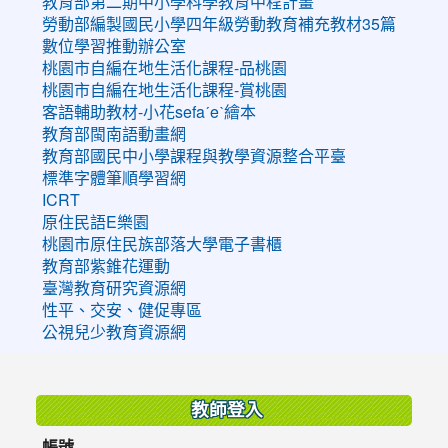
教育部第二期中小學科學教育中程計畫
勞動部編製國民小學四年級勞動教育補充教材35篇
數位學習推動辦公室
桃園市自編在地生活化課程-品桃園
桃園市自編在地生活化課程-賞桃園
客語輔助教材-小花sefaˊeˋ繪本
教育部閩南語動畫網
教育部國民中小學課程與教學資源整合平臺
標準字體筆順學習網
ICRT
原住民語E樂園
桃園市原住民族部落大學電子書櫃
教育部紫錐花運動
臺灣教育研究資源網
性平、交安、健促專區
公視兒少教育資源網
:::
教師登入
帳號