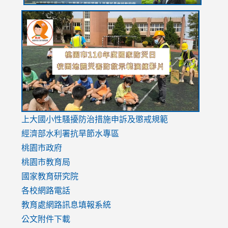
link
link
link
to
to
to
https://drive.google.com/file/d/1AXdrxzgdGrHK7k94y0
https:/
https:/
usp=sharing
v=hC_g
v=hC_g
link
上大國小性騷擾防治措施
申訴及懲戒規範
to
經濟部水利署抗旱節水專區
https://www.youtube.com/watch?
桃園市政府
v=mfpNykQ0g4M
桃園市教育局
國家教育研究院
各校網路電話
教育處網路訊息填報系統
公文附件下載