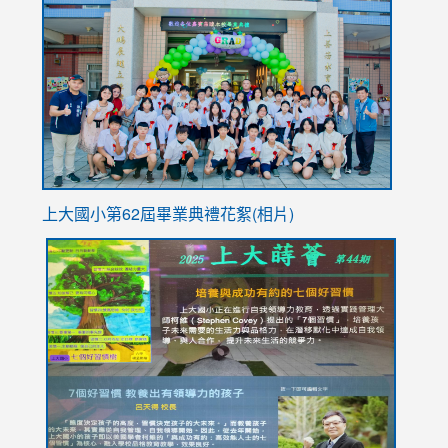
to
https://
YfDQpp
usp=sha
上大國小第62屆畢
業典禮花絮(相片)
link
link
link
link
link
to
to
to
to
to
https://drive.google.com/file/d/1I-
https://sites.google.com/stes.tyc.edu.tw/113school
https:
https:
https:
YfDQppRvyMk686kIw6SBbssEIZ6WnT/view?
usp=sh
8M
usp=sharing