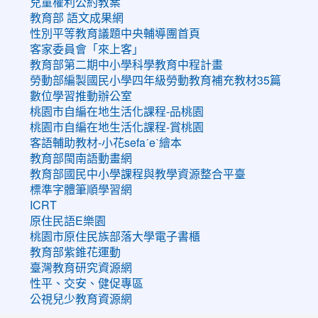
兒童權利公約教案
教育部 語文成果網
性別平等教育議題中央輔導團首頁
客家委員會「來上客」
教育部第二期中小學科學教育中程計畫
勞動部編製國民小學四年級勞動教育補充教材35篇
數位學習推動辦公室
桃園市自編在地生活化課程-品桃園
桃園市自編在地生活化課程-賞桃園
客語輔助教材-小花sefaˊeˋ繪本
教育部閩南語動畫網
教育部國民中小學課程與教學資源整合平臺
標準字體筆順學習網
ICRT
原住民語E樂園
桃園市原住民族部落大學電子書櫃
教育部紫錐花運動
臺灣教育研究資源網
性平、交安、健促專區
公視兒少教育資源網