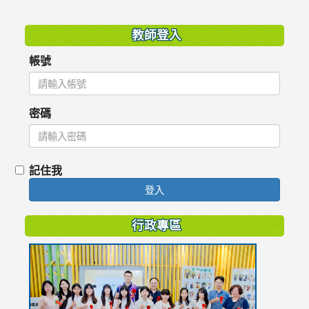
:::
教師登入
帳號
密碼
記住我
登入
行政專區
link
to
https://