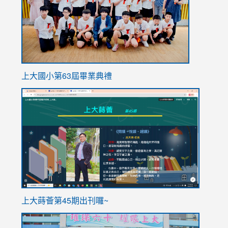
上大國小第63屆畢業典禮
link
link
to
to
https://sites.google.com/stes.tyc.edu.tw/113school
https
ink
上大蒔薈第45期出刊囉~
to
link
https://sites.google.com/stes.tyc.edu.tw/113school