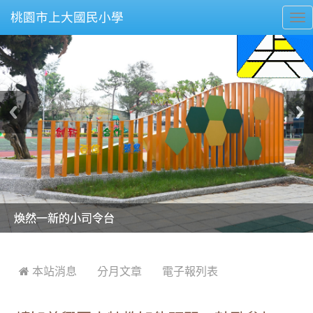
桃園市上大國民小學
To
nav
美麗的操場是我們活力的來源
美麗的操場是我們活力的來源
煥然一新的小司令台
煥然一新的小司令台
富含桃園埤塘田園風光意象的中廊
富含桃園埤塘田園風光意象的中廊
嶄新的中庭廣場
嶄新的中庭廣場
水生池生生不息
水生池生生不息
:::
 本站消息
分月文章
電子報列表