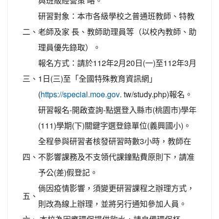
與班級經營策 略。
研習對象：本市各級學校之普通班教師、特教
二、
老師及家 長、教師助理員等（以校內教師、助
理員優先錄取）。
報名方式：請於112年2月20日(一)至112年3月
三、
1日(三)至「全國特殊教育資訊網」
(
. tw/study.php)報名。
https://special.moe.gov
研習報名-開啟查詢-點選登入縣市(桃園市)學年
(111)學期(下)關鍵字選登錄單位(義興國小)。
全程參與研習者核發研習時數3小時，教師在
四、
不影響課務及不支領代課鐘點費原則下，請准
予公(差)假登記。
倘因疫情影響，須變更研習課程之辦理方式，
五、
則改為線上辦理，並將另行通知參加人員。