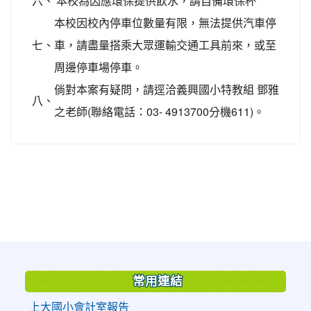
六、
本校為因應環保提供飲水，請自備環保杯
本校因校內停車位數量有限，無法提供汽車停
七、
車，請盡量搭乘大眾運輸交通工具前來，或至
周邊停車場停車。
倘對本案有疑問，請逕洽義興國小特教組 鄧雅
八、
之老師(聯絡電話：03- 4913700分機611)。
:::
常用連結
上大國小會計室報告