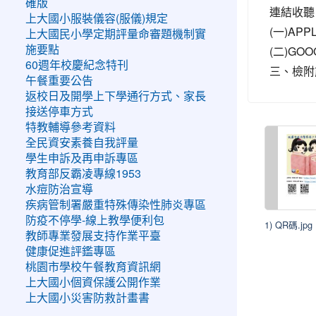
確版
連結收聽
上大國小服裝儀容(服儀)規定
(一)APP
上大國民小學定期評量命審題機制實
(二)GOO
施要點
60週年校慶紀念特刊
三、檢附
午餐重要公告
返校日及開學上下學通行方式、家長
接送停車方式
特教輔導參考資料
全民資安素養自我評量
學生申訴及再申訴專區
教育部反霸凌專線1953
水痘防治宣導
疾病管制署嚴重特殊傳染性肺炎專區
防疫不停學-線上教學便利包
1) QR碼.jpg
教師專業發展支持作業平臺
健康促進評鑑專區
桃園市學校午餐教育資訊網
上大國小個資保護公開作業
上大國小災害防救計畫書