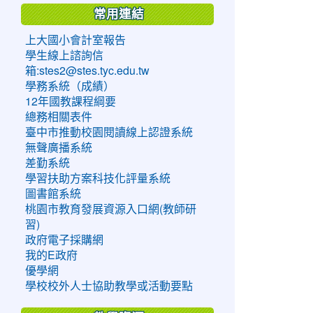
常用連結
上大國小會計室報告
學生線上諮詢信
箱:stes2@stes.tyc.edu.tw
學務系統（成績）
12年國教課程綱要
總務相關表件
臺中市推動校園閱讀線上認證系統
無聲廣播系統
差勤系統
學習扶助方案科技化評量系統
圖書館系統
桃園市教育發展資源入口網(教師研
習)
政府電子採購網
我的E政府
優學網
學校校外人士協助教學或活動要點