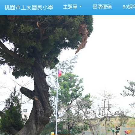
主選單
雲端硬碟
60週
桃園市上大國民小學