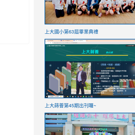
link
上大國小第63屆畢業典禮
to
link
https://sites.google.com/stes.t
to
https://sites.google.com/stes.tyc.ed
ink
link
上大蒔薈第45期出刊囉~
to
to
https://sites.google.com/stes.tyc.ed
https://sites.google.com/stes.t