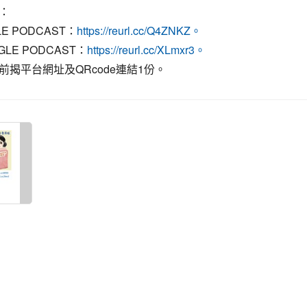
：
LE PODCAST：
https://reurl.cc/Q4ZNKZ。
GLE PODCAST：
https://reurl.cc/XLmxr3。
前揭平台網址及QRcode連結1份。