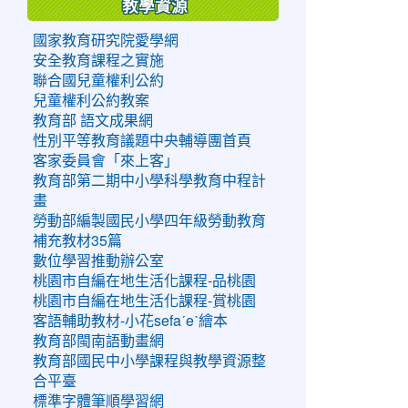
教學資源
國家教育研究院愛學網
安全教育課程之實施
聯合國兒童權利公約
兒童權利公約教案
教育部 語文成果網
性別平等教育議題中央輔導團首頁
客家委員會「來上客」
教育部第二期中小學科學教育中程計
畫
勞動部編製國民小學四年級勞動教育
補充教材35篇
數位學習推動辦公室
桃園市自編在地生活化課程-品桃園
桃園市自編在地生活化課程-賞桃園
客語輔助教材-小花sefaˊeˋ繪本
教育部閩南語動畫網
教育部國民中小學課程與教學資源整
合平臺
標準字體筆順學習網