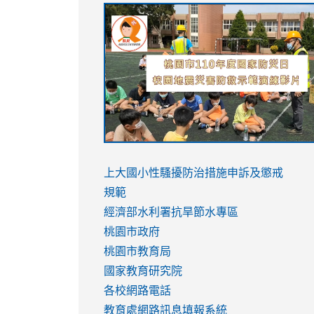
link
link
link
link
to
to
to
to
https://sites.google.com/stes.tyc.ed
https://drive.google.com/file/d/1AXdr
https://youtu.be/jJOMVWY3-
https://drive.google.com/file/d/1AXdr
usp=sharing
8M
usp=sharing
link
link
to
to
link
上大國小性騷擾防治措施
申訴及懲戒
https://www.youtube.com/watch?
https://www.youtube.com/watch?
to
規範
v=hC_gdZndU9s
v=hC_gdZndU9s
https://www.youtube.com/watch?
經濟部水利署抗旱節水專區
v=mfpNykQ0g4M
桃園市政府
桃園市教育局
國家教育研究院
各校網路電話
教育處網路訊息填報系統