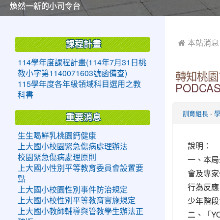
美麗的操場是我們活力的來源
美麗的操場是我們活力的來源
煥然一新的小司令台
煥然一新的小司令台
富含桃園埤塘田園風光意象的中廊
富含桃園埤塘田園風光意象的中廊
嶄新的中庭廣場
嶄新的中庭廣場
水生池生生不息
水生池生生不息
:::
:::
 本站消息
課程計畫
114學年度課程計畫(114年7月31日桃
教小字第1140071603號函備查)
轉知桃園
115學年度各年級領域科目選用之教
PODCA
科書
-
訓育組長
重要消息
生生喝鮮乳桃園鈣健康
說明：
上大國小校園緊急傷病處理辦法
校園緊急傷病處理原則
一、本局
上大國小性別平等教育委員會設置要
會及專家
點
行為反應
上大國小校園性別事件防治規定
少年階段
上大國小校性別平等教育實施規定
上大國小教師輔導與管教學生辦法正
二、「Y