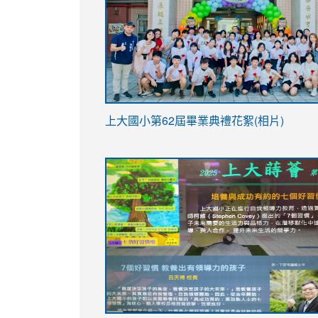
link
上大國小第62屆畢
業典禮花絮(相片)
to
link
link
https://drive.google.com/file/d/1I-
to
to
YfDQppRvyMk686kIw6SBbssEIZ6WnT/vi
https://drive.google.com/file/d/1I-
https://sites.google.com/stes.tyc.ed
usp=sharing
YfDQppRvyMk686kIw6SBbssEIZ6WnT/vi
usp=sharing