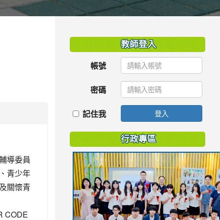
:::
教師登入
帳號
」
密碼
記住我
登入
行政專區
輔導委員
、青少年
及關懷青
 CODE