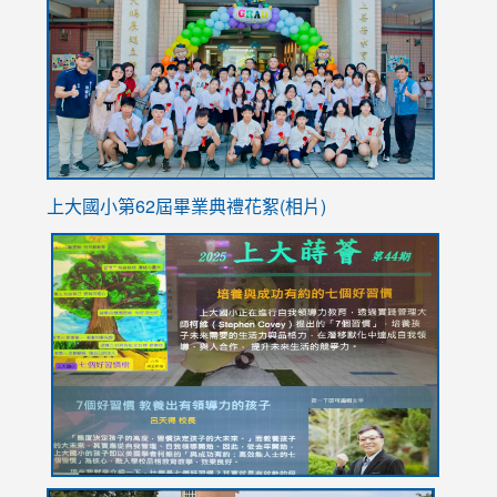
https://
YfDQpp
usp=sha
上大國小第62屆畢
業典禮花絮(相片)
link
link
link
link
link
to
to
to
to
to
https://drive.google.com/file/d/1I-
https://sites.google.com/stes.tyc.edu.tw/113school
https:
https:
https:
YfDQppRvyMk686kIw6SBbssEIZ6WnT/view?
usp=sh
8M
usp=sharing