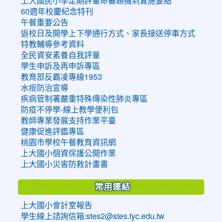
上大國民小學定期評量命審題機制實施要點
60週年校慶紀念特刊
午餐重要公告
返校日及開學上下學通行方式、家長接送停車方式
特教輔導參考資料
全民資安素養自我評量
學生申訴及再申訴專區
教育部反霸凌專線1953
水痘防治宣導
疾病管制署嚴重特殊傳染性肺炎專區
防疫不停學-線上教學便利包
教師專業發展支持作業平臺
健康促進評鑑專區
桃園市學校午餐教育資訊網
上大國小個資保護公開作業
上大國小災害防救計畫書
常用連結
上大國小會計室報告
學生線上諮詢信箱:stes2@stes.tyc.edu.tw