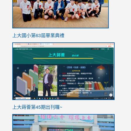
上大國小第63屆畢業典禮
link
link
to
to
https://sites.google.com/stes.tyc.edu.tw/113school
https
ink
上大蒔薈第45期出刊囉~
to
link
https://sites.google.com/stes.tyc.edu.tw/113school
to