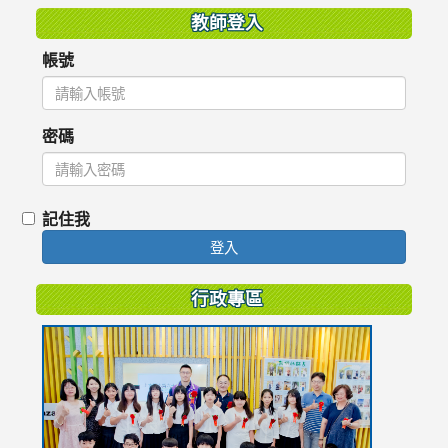
教師登入
帳號
密碼
記住我
登入
行政專區
link
to
https://