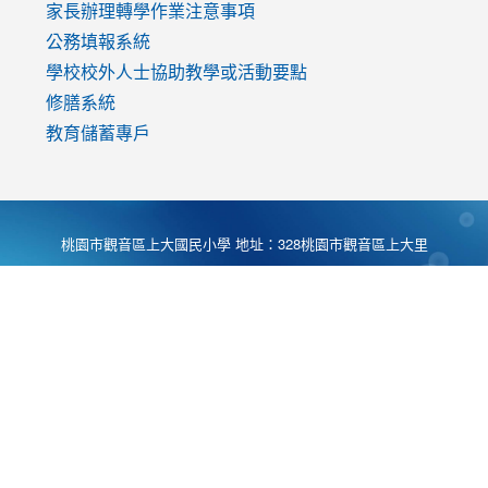
家長辦理轉學作業注意事項
公務填報系統
學校校外人士協助教學或活動要點
修膳系統
教育儲蓄專戶
桃園市觀音區上大國民小學 地址：328桃園市觀音區上大里
大湖路1段540號 電話:03-4901174 傳真:03-4900781 Desing
by
Zyinfo