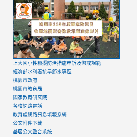
link
link
link
to
to
to
https://drive.google.com/file/d/1AXdrxzgdGrHK7k94y0
https:/
https:/
usp=sharing
v=hC_g
v=hC_g
link
上大國小性騷擾防治措施
申訴及懲戒規範
to
經濟部水利署抗旱節水專區
https://www.youtube.com/watch?
桃園市政府
v=mfpNykQ0g4M
桃園市教育局
國家教育研究院
各校網路電話
教育處網路訊息填報系統
公文附件下載
基層公文整合系統