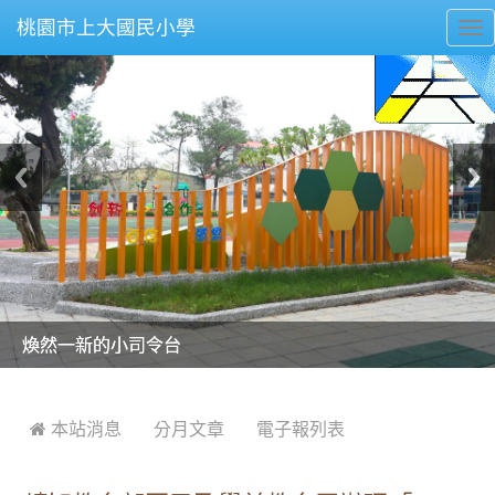
桃園市上大國民小學
To
nav
美麗的操場是我們活力的來源
美麗的操場是我們活力的來源
煥然一新的小司令台
煥然一新的小司令台
富含桃園埤塘田園風光意象的中廊
富含桃園埤塘田園風光意象的中廊
嶄新的中庭廣場
嶄新的中庭廣場
水生池生生不息
水生池生生不息
:::
 本站消息
分月文章
電子報列表