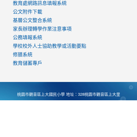
教育處網路訊息填報系統
公文附件下載
基層公文整合系統
家長辦理轉學作業注意事項
公務填報系統
學校校外人士協助教學或活動要點
修膳系統
教育儲蓄專戶
桃園市觀音區上大國民小學 地址：328桃園市觀音區上大里
大湖路1段540號 電話:03-4901174 傳真:03-4900781 Desing
by
Zyinfo