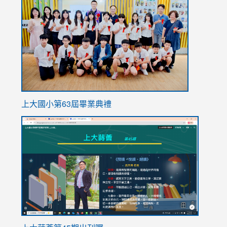
to
https://
上大國小第63屆畢業典禮
link
link
to
to
https://sites.google.com/stes.tyc.edu.tw/113school
https
ink