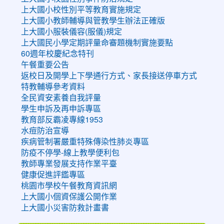
上大國小校性別平等教育實施規定
上大國小教師輔導與管教學生辦法正確版
上大國小服裝儀容(服儀)規定
上大國民小學定期評量命審題機制實施要點
60週年校慶紀念特刊
午餐重要公告
返校日及開學上下學通行方式、家長接送停車方式
特教輔導參考資料
全民資安素養自我評量
學生申訴及再申訴專區
教育部反霸凌專線1953
水痘防治宣導
疾病管制署嚴重特殊傳染性肺炎專區
防疫不停學-線上教學便利包
教師專業發展支持作業平臺
健康促進評鑑專區
桃園市學校午餐教育資訊網
上大國小個資保護公開作業
上大國小災害防救計畫書