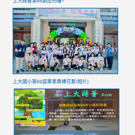
上大蒔薈第45期出刊囉~
to
link
https://sites.google.com/stes.tyc.edu.tw/113school
to
https://
YfDQpp
usp=sha
上大國小第62屆畢
業典禮花絮(相片)
link
link
link
link
link
to
to
to
to
to
https://drive.google.com/file/d/1I-
https://sites.google.com/stes.tyc.edu.tw/113school
https:
https:
https:
YfDQppRvyMk686kIw6SBbssEIZ6WnT/view?
usp=sh
8M
usp=sharing