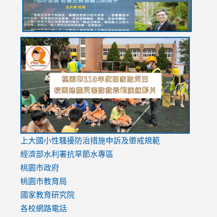
link
link
link
to
to
to
https://drive.google.com/file/d/1AXdrxzgdGrHK7k94y0
https:/
https:/
usp=sharing
v=hC_g
v=hC_g
link
上大國小性騷擾防治措施
申訴及懲戒規範
to
經濟部水利署抗旱節水專區
https://www.youtube.com/watch?
桃園市政府
v=mfpNykQ0g4M
桃園市教育局
國家教育研究院
各校網路電話