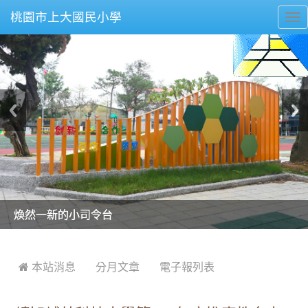
桃園市上大國民小學
To
nav
美麗的操場是我們活力的來源
美麗的操場是我們活力的來源
煥然一新的小司令台
煥然一新的小司令台
富含桃園埤塘田園風光意象的中廊
富含桃園埤塘田園風光意象的中廊
嶄新的中庭廣場
嶄新的中庭廣場
水生池生生不息
水生池生生不息
:::
 本站消息
分月文章
電子報列表