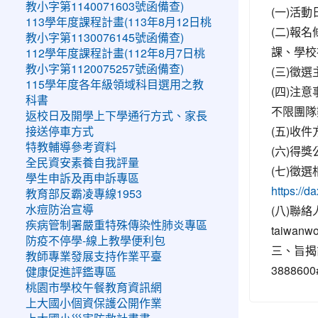
教小字第1140071603號函備查)
(一)活
113學年度課程計畫(113年8月12日桃
(二)報
教小字第1130076145號函備查)
課、學校
112學年度課程計畫(112年8月7日桃
教小字第1120075257號函備查)
(三)徵
115學年度各年級領域科目選用之教
(四)注
科書
不限團隊
返校日及開學上下學通行方式、家長
(五)收
接送停車方式
特教輔導參考資料
(六)得
全民資安素養自我評量
(七)徵
學生申訴及再申訴專區
https://
教育部反霸凌專線1953
(八)聯
水痘防治宣導
疾病管制署嚴重特殊傳染性肺炎專區
taiwanw
防疫不停學-線上教學便利包
三、旨揭
教師專業發展支持作業平臺
388860
健康促進評鑑專區
桃園市學校午餐教育資訊網
上大國小個資保護公開作業