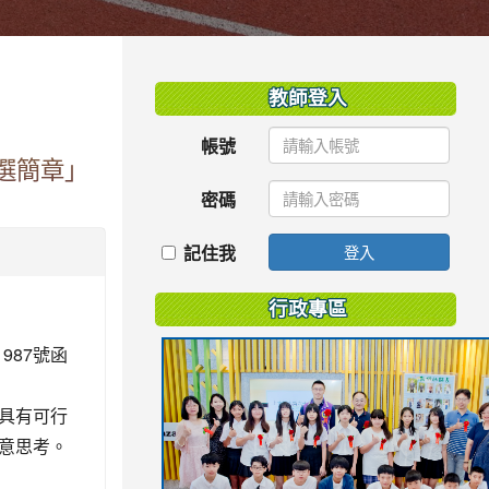
:::
教師登入
帳號
選簡章」
密碼
記住我
登入
行政專區
987號函
具有可行
意思考。