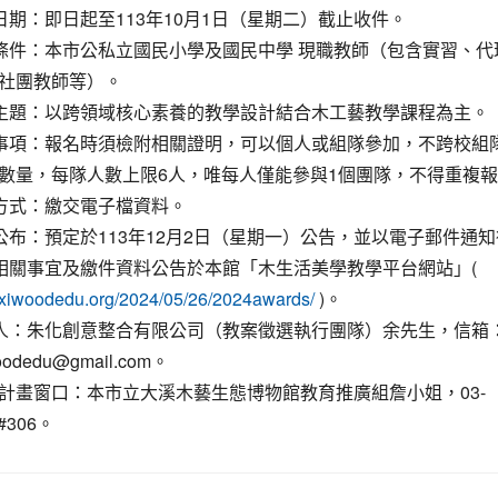
動日期：即日起至113年10月1日（星期二）截止收件。
名條件：本市公私立國民小學及國民中學 現職教師（包含實習、代
社團教師等）。
選主題：以跨領域核心素養的教學設計結合木工藝教學課程為主。
意事項：報名時須檢附相關證明，可以個人或組隊參加，不跨校組
數量，每隊人數上限6人，唯每人僅能參與1個團隊，不得重複
件方式：繳交電子檔資料。
獎公布：預定於113年12月2日（星期一）公告，並以電子郵件通
選相關事宜及繳件資料公告於本館「木生活美學教學平台網站」(
)。
daxiwoodedu.org/2024/05/26/2024awards/
絡人：朱化創意整合有限公司（教案徵選執行團隊）余先生，信箱
oodedu@gmail.com。
計畫窗口：本市立大溪木藝生態博物館教育推廣組詹小姐，03-
0#306。