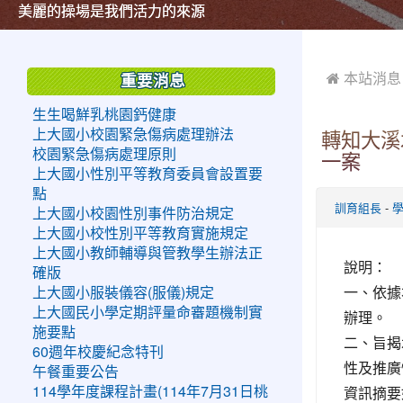
美麗的操場是我們活力的來源
美麗的操場是我們活力的來源
煥然一新的小司令台
煥然一新的小司令台
富含桃園埤塘田園風光意象的中廊
富含桃園埤塘田園風光意象的中廊
嶄新的中庭廣場
嶄新的中庭廣場
水生池生生不息
水生池生生不息
:::
:::
 本站消息
重要消息
生生喝鮮乳桃園鈣健康
上大國小校園緊急傷病處理辦法
轉知大溪
校園緊急傷病處理原則
一案
上大國小性別平等教育委員會設置要
點
-
訓育組長
上大國小校園性別事件防治規定
上大國小校性別平等教育實施規定
上大國小教師輔導與管教學生辦法正
說明：
確版
一、依據
上大國小服裝儀容(服儀)規定
上大國民小學定期評量命審題機制實
辦理。
施要點
二、旨揭
60週年校慶紀念特刊
性及推廣
午餐重要公告
資訊摘要
114學年度課程計畫(114年7月31日桃