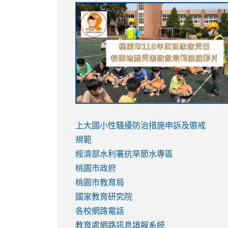
link
link
link
link
to
to
to
to
https://sites.google.com/stes.tyc.ed
https://drive.google.com/file/d/1AXdr
https://youtu.be/jJOMVWY3-
https://drive.google.com/file/d/1AXdr
usp=sharing
8M
usp=sharing
link
link
to
to
link
上大國小性騷擾防治措施
申訴及懲戒
https://www.youtube.com/watch?
https://www.youtube.com/watch?
to
規範
v=hC_gdZndU9s
v=hC_gdZndU9s
https://www.youtube.com/watch?
經濟部水利署抗旱節水專區
v=mfpNykQ0g4M
桃園市政府
桃園市教育局
國家教育研究院
各校網路電話
教育處網路訊息填報系統