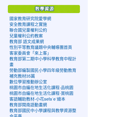
教學資源
國家教育研究院愛學網
安全教育課程之實施
聯合國兒童權利公約
兒童權利公約教案
教育部 語文成果網
性別平等教育議題中央輔導團首頁
客家委員會「來上客」
教育部第二期中小學科學教育中程計
畫
勞動部編製國民小學四年級勞動教育
補充教材35篇
數位學習推動辦公室
桃園市自編在地生活化課程-品桃園
桃園市自編在地生活化課程-賞桃園
客語輔助教材-小花sefaˊeˋ繪本
教育部閩南語動畫網
教育部國民中小學課程與教學資源整
合平臺