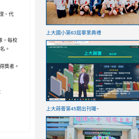
理、代
link
上大國小第63屆畢業典禮
to
隊，每校
link
https://sites.google.com/stes.t
報名。
to
https://sites.google.com/stes.tyc.ed
知得獎者。
：
ink
link
上大蒔薈第45期出刊囉~
to
to
https://sites.google.com/stes.tyc.ed
https://sites.google.com/stes.t