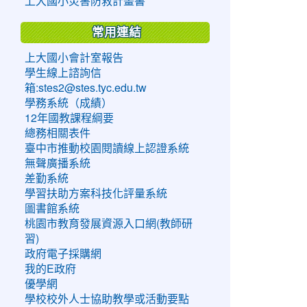
上大國小災害防救計畫書
常用連結
上大國小會計室報告
學生線上諮詢信
箱:stes2@stes.tyc.edu.tw
學務系統（成績）
12年國教課程綱要
總務相關表件
臺中市推動校園閱讀線上認證系統
無聲廣播系統
差勤系統
學習扶助方案科技化評量系統
圖書館系統
桃園市教育發展資源入口網(教師研
習)
政府電子採購網
我的E政府
優學網
學校校外人士協助教學或活動要點