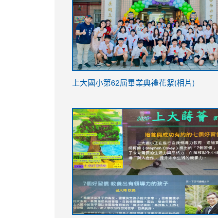
link
上大國小第62屆畢
業典禮花絮(相片)
to
link
link
https://drive.google.com/file/d/1I-
to
to
YfDQppRvyMk686kIw6SBbssEIZ6WnT/vi
https://drive.google.com/file/d/1I-
https://sites.google.com/stes.tyc.ed
usp=sharing
YfDQppRvyMk686kIw6SBbssEIZ6WnT/vi
usp=sharing