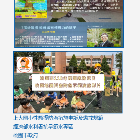
https://drive.google.com/file/d/1I-
https://sites.google.com/stes.tyc.edu.tw/113school
https:
https:
https:
YfDQppRvyMk686kIw6SBbssEIZ6WnT/view?
usp=sh
8M
usp=sharing
link
link
link
to
to
to
https://drive.google.com/file/d/1AXdrxzgdGrHK7k94y0
https:/
https:/
usp=sharing
v=hC_g
v=hC_g
link
上大國小性騷擾防治措施
申訴及懲戒規範
to
經濟部水利署抗旱節水專區
https://www.youtube.com/watch?
桃園市政府