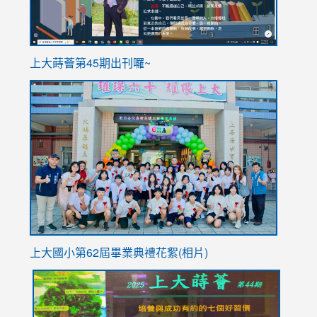
ink
上大蒔薈第45期出刊囉~
to
link
https://sites.google.com/stes.tyc.edu.tw/113school
to
https://
YfDQpp
usp=sha
上大國小第62屆畢
業典禮花絮(相片)
link
link
link
link
link
to
to
to
to
to