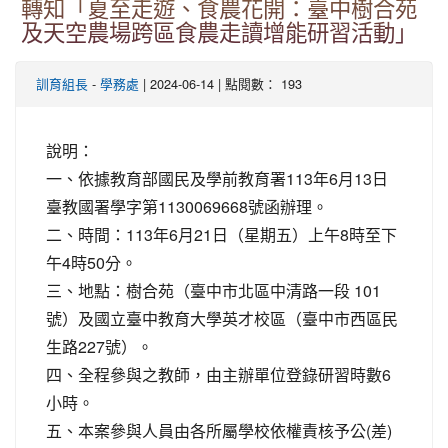
轉知「夏至走遊、食農花開：臺中樹合苑
及天空農場跨區食農走讀增能研習活動」
-
| 2024-06-14 | 點閱數： 193
訓育組長
學務處
說明：
一、依據教育部國民及學前教育署113年6月13日
臺教國署學字第1130069668號函辦理。
二、時間：113年6月21日（星期五）上午8時至下
午4時50分。
三、地點：樹合苑（臺中市北區中清路一段 101
號）及國立臺中教育大學英才校區（臺中市西區民
生路227號）。
四、全程參與之教師，由主辦單位登錄研習時數6
小時。
五、本案參與人員由各所屬學校依權責核予公(差)