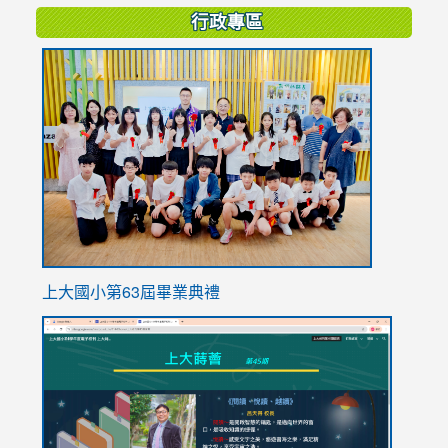
行政專區
link
to
https://
上大國小第63屆畢業典禮
link
link
to
to
https://sites.google.com/stes.tyc.edu.tw/113school
https