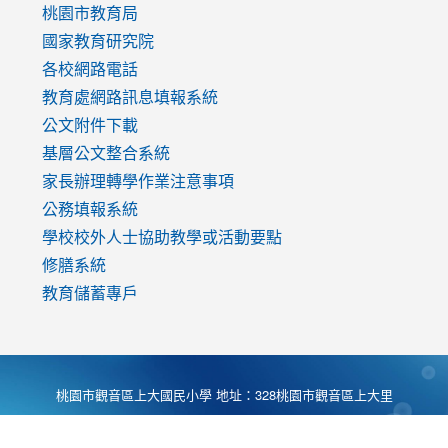
v=mfpNykQ0g4M
桃園市教育局
國家教育研究院
各校網路電話
教育處網路訊息填報系統
公文附件下載
基層公文整合系統
家長辦理轉學作業注意事項
公務填報系統
學校校外人士協助教學或活動要點
修膳系統
教育儲蓄專戶
桃園市觀音區上大國民小學 地址：328桃園市觀音區上大里
大湖路1段540號 電話:03-4901174 傳真:03-4900781 Desing