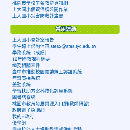
桃園市學校午餐教育資訊網
上大國小個資保護公開作業
上大國小災害防救計畫書
常用連結
上大國小會計室報告
學生線上諮詢信箱:stes2@stes.tyc.edu.tw
學務系統（成績）
12年國教課程綱要
總務相關表件
臺中市推動校園閱讀線上認證系統
無聲廣播系統
差勤系統
學習扶助方案科技化評量系統
圖書館系統
桃園市教育發展資源入口網(教師研習)
政府電子採購網
我的E政府
優學網
學校校外人士協助教學或活動要點