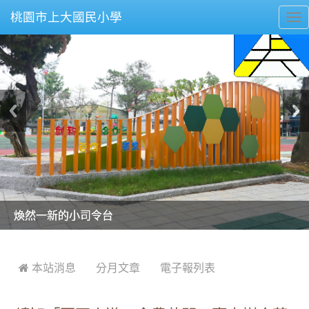
桃園市上大國民小學
To
nav
美麗的操場是我們活力的來源
美麗的操場是我們活力的來源
煥然一新的小司令台
煥然一新的小司令台
富含桃園埤塘田園風光意象的中廊
富含桃園埤塘田園風光意象的中廊
嶄新的中庭廣場
嶄新的中庭廣場
水生池生生不息
水生池生生不息
:::
 本站消息
分月文章
電子報列表