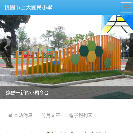
桃園市上大國民小學
To
nav
美麗的操場是我們活力的來源
美麗的操場是我們活力的來源
煥然一新的小司令台
煥然一新的小司令台
富含桃園埤塘田園風光意象的中廊
富含桃園埤塘田園風光意象的中廊
嶄新的中庭廣場
嶄新的中庭廣場
水生池生生不息
水生池生生不息
:::
 本站消息
分月文章
電子報列表