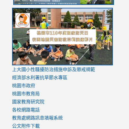
link
link
link
to
to
to
https://drive.google.com/file/d/1AXdrxzgdGrHK7k94y0
https:/
https:/
usp=sharing
v=hC_g
v=hC_g
link
上大國小性騷擾防治措施
申訴及懲戒規範
to
經濟部水利署抗旱節水專區
https://www.youtube.com/watch?
桃園市政府
v=mfpNykQ0g4M
桃園市教育局
國家教育研究院
各校網路電話
教育處網路訊息填報系統
公文附件下載