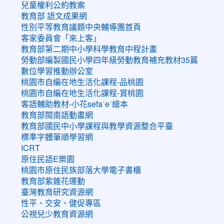
兒童權利公約教案
教育部 語文成果網
性別平等教育議題中央輔導團首頁
客家委員會「來上客」
教育部第二期中小學科學教育中程計畫
勞動部編製國民小學四年級勞動教育補充教材35篇
數位學習推動辦公室
桃園市自編在地生活化課程-品桃園
桃園市自編在地生活化課程-賞桃園
客語輔助教材-小花sefaˊeˋ繪本
教育部閩南語動畫網
教育部國民中小學課程與教學資源整合平臺
標準字體筆順學習網
ICRT
原住民語E樂園
桃園市原住民族部落大學電子書櫃
教育部紫錐花運動
臺灣教育研究資源網
性平、交安、健促專區
公視兒少教育資源網