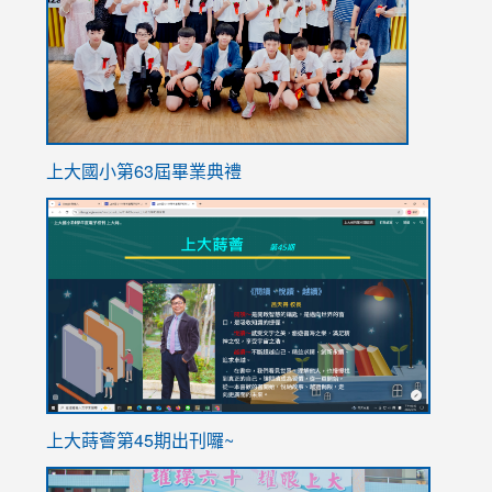
上大國小第63屆畢業典禮
link
link
to
to
https://sites.google.com/stes.tyc.edu.tw/113school
https
ink
上大蒔薈第45期出刊囉~
to
link
https://sites.google.com/stes.tyc.edu.tw/113school