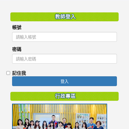
:::
教師登入
帳號
密碼
記住我
登入
行政專區
link
to
https://