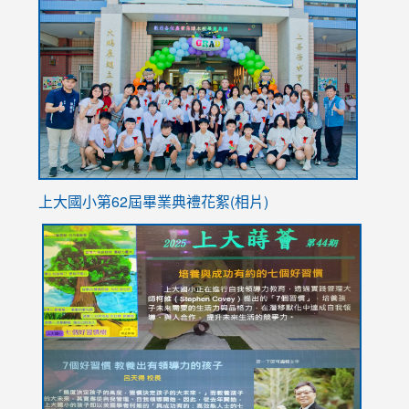
to
https://
YfDQpp
usp=sha
上大國小第62屆畢
業典禮花絮(相片)
link
link
link
link
link
to
to
to
to
to
https://drive.google.com/file/d/1I-
https://sites.google.com/stes.tyc.edu.tw/113school
https:
https:
https:
YfDQppRvyMk686kIw6SBbssEIZ6WnT/view?
usp=sh
8M
usp=sharing