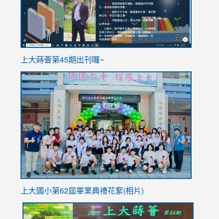
ink
上大蒔薈第45期出刊囉~
to
link
https://sites.google.com/stes.tyc.edu.tw/113school
to
https://
YfDQpp
usp=sha
上大國小第62屆畢
業典禮花絮(相片)
link
link
link
link
link