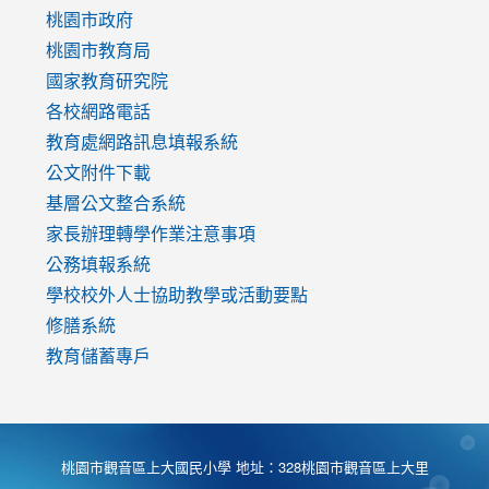
https://www.youtube.com/watch?
桃園市政府
v=mfpNykQ0g4M
桃園市教育局
國家教育研究院
各校網路電話
教育處網路訊息填報系統
公文附件下載
基層公文整合系統
家長辦理轉學作業注意事項
公務填報系統
學校校外人士協助教學或活動要點
修膳系統
教育儲蓄專戶
桃園市觀音區上大國民小學 地址：328桃園市觀音區上大里