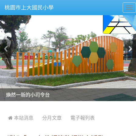
桃園市上大國民小學
To
nav
美麗的操場是我們活力的來源
美麗的操場是我們活力的來源
煥然一新的小司令台
煥然一新的小司令台
富含桃園埤塘田園風光意象的中廊
富含桃園埤塘田園風光意象的中廊
嶄新的中庭廣場
嶄新的中庭廣場
水生池生生不息
水生池生生不息
:::
 本站消息
分月文章
電子報列表