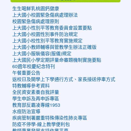
生生喝鮮乳桃園鈣健康
上大國小校園緊急傷病處理辦法
校園緊急傷病處理原則
上大國小性別平等教育委員會設置要點
上大國小校園性別事件防治規定
上大國小校性別平等教育實施規定
上大國小教師輔導與管教學生辦法正確版
上大國小服裝儀容(服儀)規定
上大國民小學定期評量命審題機制實施要點
60週年校慶紀念特刊
午餐重要公告
返校日及開學上下學通行方式、家長接送停車方式
特教輔導參考資料
全民資安素養自我評量
學生申訴及再申訴專區
教育部反霸凌專線1953
水痘防治宣導
疾病管制署嚴重特殊傳染性肺炎專區
防疫不停學-線上教學便利包
教師專業發展支持作業平臺