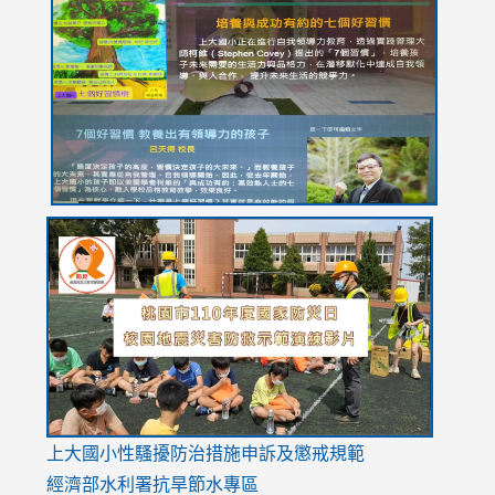
to
to
to
to
to
https://drive.google.com/file/d/1I-
https://sites.google.com/stes.tyc.edu.tw/113school
https:
https:
https:
YfDQppRvyMk686kIw6SBbssEIZ6WnT/view?
usp=sh
8M
usp=sharing
link
link
link
to
to
to
https://drive.google.com/file/d/1AXdrxzgdGrHK7k94y0
https:/
https:/
usp=sharing
v=hC_g
v=hC_g
link
上大國小性騷擾防治措施
申訴及懲戒規範
to
經濟部水利署抗旱節水專區