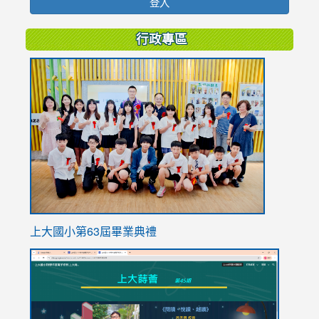
登入
行政專區
link
to
https://
上大國小第63屆畢業典禮
link
link
to
to
https://sites.google.com/stes.tyc.edu.tw/113school
https