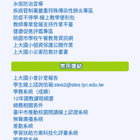
水痘防治宣導
疾病管制署嚴重特殊傳染性肺炎專區
防疫不停學-線上教學便利包
教師專業發展支持作業平臺
健康促進評鑑專區
桃園市學校午餐教育資訊網
上大國小個資保護公開作業
上大國小災害防救計畫書
常用連結
上大國小會計室報告
學生線上諮詢信箱:stes2@stes.tyc.edu.tw
學務系統（成績）
12年國教課程綱要
總務相關表件
臺中市推動校園閱讀線上認證系統
無聲廣播系統
差勤系統
學習扶助方案科技化評量系統
圖書館系統