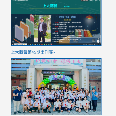
to
to
https://sites.google.com/stes.tyc.edu.tw/113school
https
ink
上大蒔薈第45期出刊囉~
to
link
https://sites.google.com/stes.tyc.edu.tw/113school
to
https://
YfDQpp
usp=sha