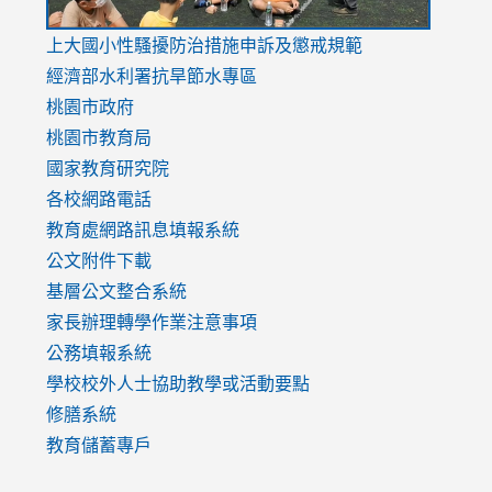
link
上大國小性騷擾防治措施
申訴及懲戒規範
to
經濟部水利署抗旱節水專區
https://www.youtube.com/watch?
桃園市政府
v=mfpNykQ0g4M
桃園市教育局
國家教育研究院
各校網路電話
教育處網路訊息填報系統
公文附件下載
基層公文整合系統
家長辦理轉學作業注意事項
公務填報系統
學校校外人士協助教學或活動要點
修膳系統
教育儲蓄專戶