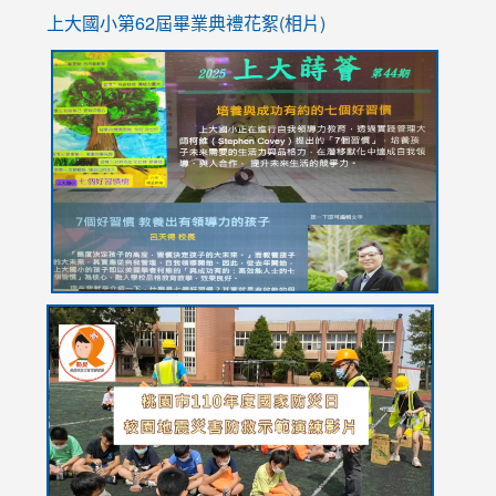
上大國小第62屆畢
業典禮花絮(相片)
link
link
link
link
link
to
to
to
to
to
https://drive.google.com/file/d/1I-
https://sites.google.com/stes.tyc.edu.tw/113school
https:
https:
https:
YfDQppRvyMk686kIw6SBbssEIZ6WnT/view?
usp=sh
8M
usp=sharing
link
link
link
to
to
to
https://drive.google.com/file/d/1AXdrxzgdGrHK7k94y0
https:/
https:/
usp=sharing
v=hC_g
v=hC_g