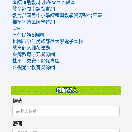
客語輔助教材-小花sefaˊeˋ繪本
教育部閩南語動畫網
教育部國民中小學課程與教學資源整合平臺
標準字體筆順學習網
ICRT
原住民語E樂園
桃園市原住民族部落大學電子書櫃
教育部紫錐花運動
臺灣教育研究資源網
性平、交安、健促專區
公視兒少教育資源網
:::
教師登入
帳號
密碼