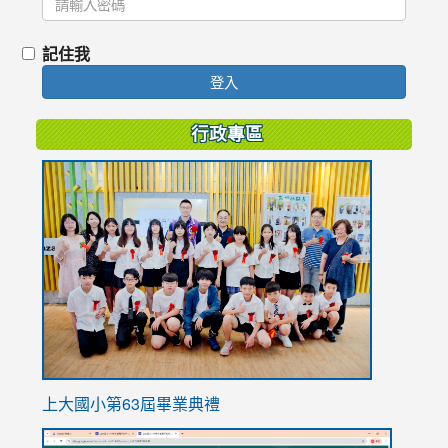
記住我
登入
行政專區
link
to
https://
上大國小第63屆畢業典禮
link
link