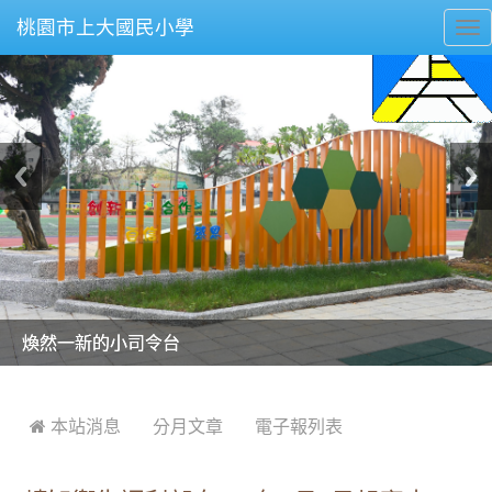
桃園市上大國民小學
To
nav
美麗的操場是我們活力的來源
美麗的操場是我們活力的來源
煥然一新的小司令台
煥然一新的小司令台
富含桃園埤塘田園風光意象的中廊
富含桃園埤塘田園風光意象的中廊
嶄新的中庭廣場
嶄新的中庭廣場
水生池生生不息
水生池生生不息
:::
 本站消息
分月文章
電子報列表