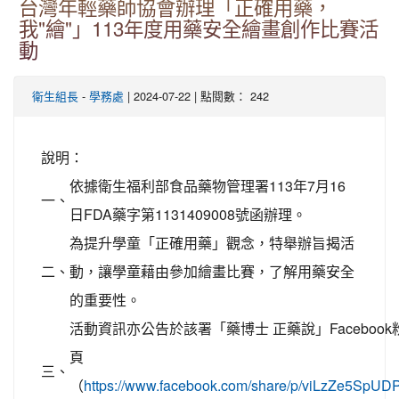
台灣年輕藥師協會辦理「正確用藥，
我"繪"」113年度用藥安全繪畫創作比賽活
動
-
| 2024-07-22 | 點閱數： 242
衛生組長
學務處
說明：
依據衛生福利部食品藥物管理署113年7月16
一、
日FDA藥字第1131409008號函辦理。
為提升學童「正確用藥」觀念，特舉辦旨揭活
二、
動，讓學童藉由參加繪畫比賽，了解用藥安全
的重要性。
活動資訊亦公告於該署「藥博士 正藥說」Facebook
頁
三、
（
https://www.facebook.com/share/p/viLzZe5SpUD