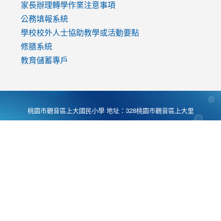
家長辦理轉學作業注意事項
公務填報系統
學校校外人士協助教學或活動要點
修膳系統
教育儲蓄專戶
桃園市觀音區上大國民小學 地址：328桃園市觀音區上大里
大湖路1段540號 電話:03-4901174 傳真:03-4900781 Desing
by
Zyinfo