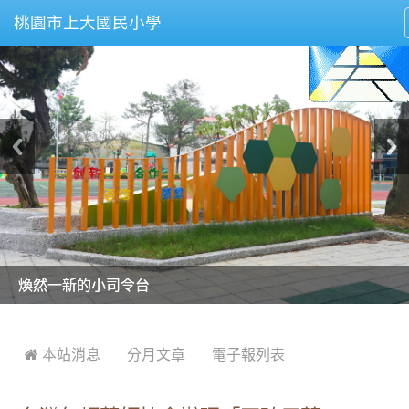
桃園市上大國民小學
美麗的操場是我們活力的來源
美麗的操場是我們活力的來源
煥然一新的小司令台
煥然一新的小司令台
富含桃園埤塘田園風光意象的中廊
富含桃園埤塘田園風光意象的中廊
嶄新的中庭廣場
嶄新的中庭廣場
水生池生生不息
水生池生生不息
:::
 本站消息
分月文章
電子報列表