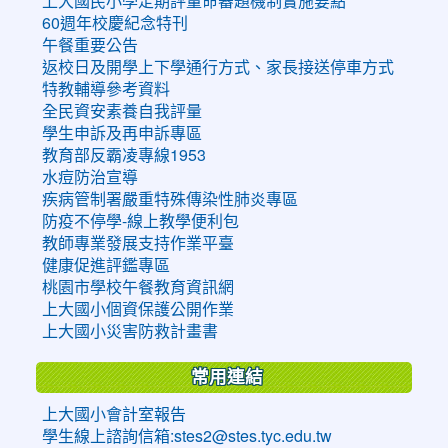
上大國民小學定期評量命審題機制實施要點
60週年校慶紀念特刊
午餐重要公告
返校日及開學上下學通行方式、家長接送停車方式
特教輔導參考資料
全民資安素養自我評量
學生申訴及再申訴專區
教育部反霸凌專線1953
水痘防治宣導
疾病管制署嚴重特殊傳染性肺炎專區
防疫不停學-線上教學便利包
教師專業發展支持作業平臺
健康促進評鑑專區
桃園市學校午餐教育資訊網
上大國小個資保護公開作業
上大國小災害防救計畫書
常用連結
上大國小會計室報告
學生線上諮詢信箱:stes2@stes.tyc.edu.tw