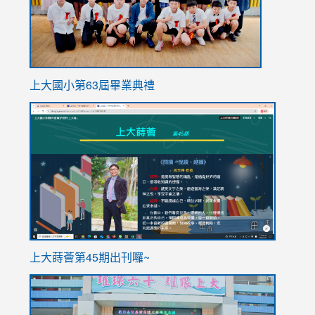
上大國小第63屆畢業典禮
link
link
to
to
https://sites.google.com/stes.tyc.edu.tw/113school
https
ink
上大蒔薈第45期出刊囉~
to
link
https://sites.google.com/stes.tyc.edu.tw/113school
to