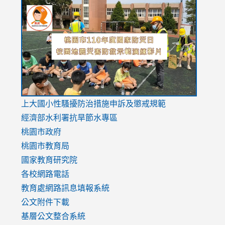
link
link
link
to
to
to
https://drive.google.com/file/d/1AXdrxzgdGrHK7k94y0
https:/
https:/
usp=sharing
v=hC_g
v=hC_g
link
上大國小性騷擾防治措施
申訴及懲戒規範
to
經濟部水利署抗旱節水專區
https://www.youtube.com/watch?
桃園市政府
v=mfpNykQ0g4M
桃園市教育局
國家教育研究院
各校網路電話
教育處網路訊息填報系統
公文附件下載
基層公文整合系統