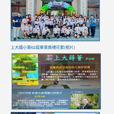
https://
YfDQpp
usp=sha
上大國小第62屆畢
業典禮花絮(相片)
link
link
link
link
link
to
to
to
to
to
https://drive.google.com/file/d/1I-
https://sites.google.com/stes.tyc.edu.tw/113school
https:
https:
https:
YfDQppRvyMk686kIw6SBbssEIZ6WnT/view?
usp=sh
8M
usp=sharing