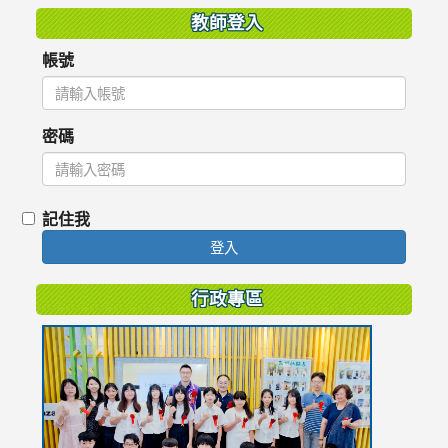
教師登入
帳號
密碼
記住我
登入
行政專區
link
to
https://