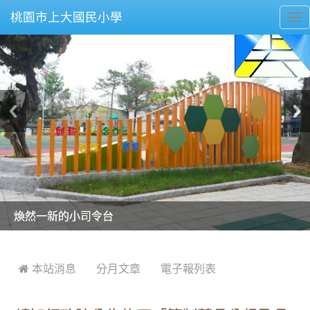
桃園市上大國民小學
To
nav
美麗的操場是我們活力的來源
美麗的操場是我們活力的來源
煥然一新的小司令台
煥然一新的小司令台
富含桃園埤塘田園風光意象的中廊
富含桃園埤塘田園風光意象的中廊
嶄新的中庭廣場
嶄新的中庭廣場
水生池生生不息
水生池生生不息
:::
 本站消息
分月文章
電子報列表