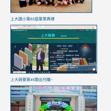
上大國小第63屆畢業典禮
link
link
to
to
https://sites.google.com/stes.tyc.edu.tw/113school
https
ink
上大蒔薈第45期出刊囉~
to
link
https://sites.google.com/stes.tyc.edu.tw/113school
to
https://
YfDQpp