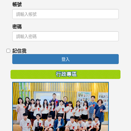
帳號
密碼
記住我
登入
行政專區
link
to
https://