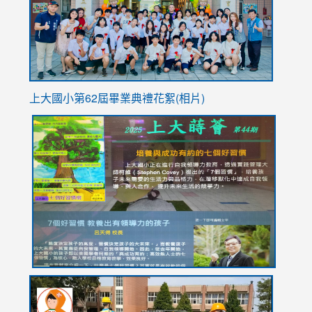
usp=sha
上大國小第62屆畢
業典禮花絮(相片)
link
link
link
link
link
to
to
to
to
to
https://drive.google.com/file/d/1I-
https://sites.google.com/stes.tyc.edu.tw/113school
https:
https:
https:
YfDQppRvyMk686kIw6SBbssEIZ6WnT/view?
usp=sh
8M
usp=sharing
link
link
link
to
to
to