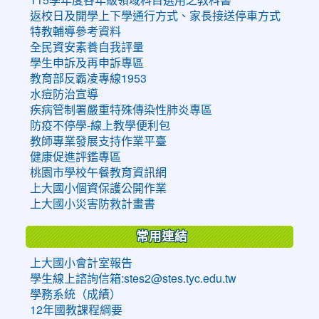
返校日及開學上下學通行方式、家長接送停車方式
特教輔導參考資料
全民資安素養自我評量
學生申訴及再申訴專區
教育部反霸凌專線1953
水痘防治宣導
疾病管制署嚴重特殊傳染性肺炎專區
防疫不停學-線上教學便利包
教師專業發展支持作業平臺
健康促進評鑑專區
桃園市學校午餐教育資訊網
上大國小個資保護公開作業
上大國小災害防救計畫書
常用連結
上大國小會計室報告
學生線上諮詢信箱:stes2@stes.tyc.edu.tw
學務系統（成績）
12年國教課程綱要