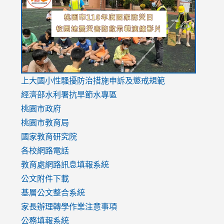
https://drive.google.com/file/d/1AXdrxzgdGrHK7k94y0
https:/
https:/
usp=sharing
v=hC_g
v=hC_g
link
上大國小性騷擾防治措施
申訴及懲戒規範
to
經濟部水利署抗旱節水專區
https://www.youtube.com/watch?
桃園市政府
v=mfpNykQ0g4M
桃園市教育局
國家教育研究院
各校網路電話
教育處網路訊息填報系統
公文附件下載
基層公文整合系統
家長辦理轉學作業注意事項
公務填報系統