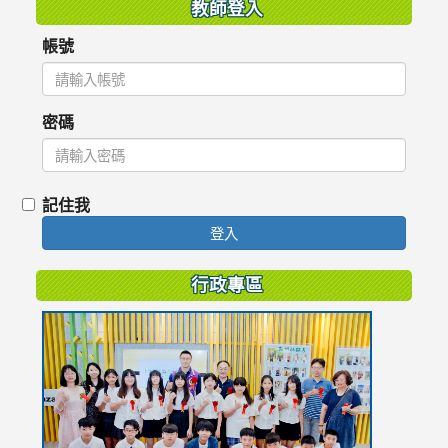
教師登入
帳號
密碼
記住我
登入
行政專區
link
to
https://