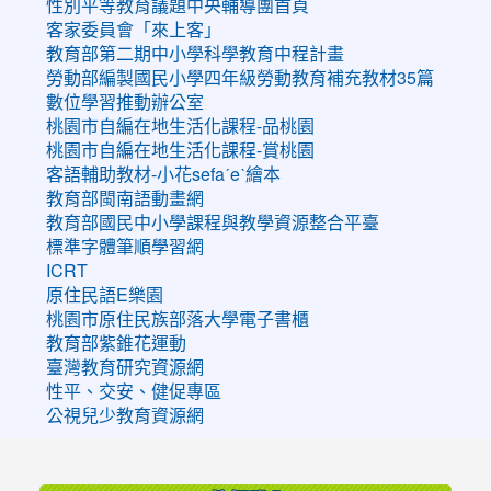
性別平等教育議題中央輔導團首頁
客家委員會「來上客」
教育部第二期中小學科學教育中程計畫
勞動部編製國民小學四年級勞動教育補充教材35篇
數位學習推動辦公室
桃園市自編在地生活化課程-品桃園
桃園市自編在地生活化課程-賞桃園
客語輔助教材-小花sefaˊeˋ繪本
教育部閩南語動畫網
教育部國民中小學課程與教學資源整合平臺
標準字體筆順學習網
ICRT
原住民語E樂園
桃園市原住民族部落大學電子書櫃
教育部紫錐花運動
臺灣教育研究資源網
性平、交安、健促專區
公視兒少教育資源網
:::