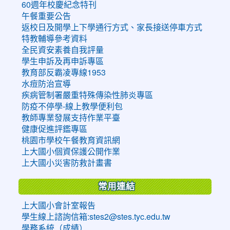
60週年校慶紀念特刊
午餐重要公告
返校日及開學上下學通行方式、家長接送停車方式
特教輔導參考資料
全民資安素養自我評量
學生申訴及再申訴專區
教育部反霸凌專線1953
水痘防治宣導
疾病管制署嚴重特殊傳染性肺炎專區
防疫不停學-線上教學便利包
教師專業發展支持作業平臺
健康促進評鑑專區
桃園市學校午餐教育資訊網
上大國小個資保護公開作業
上大國小災害防救計畫書
常用連結
上大國小會計室報告
學生線上諮詢信箱:stes2@stes.tyc.edu.tw
學務系統（成績）