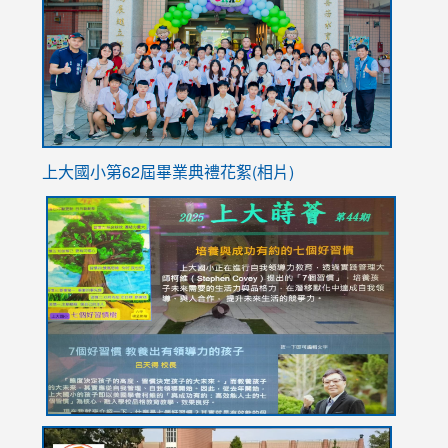
YfDQpp
usp=sha
上大國小第62屆畢
業典禮花絮(相片)
link
link
link
link
link
to
to
to
to
to
https://drive.google.com/file/d/1I-
https://sites.google.com/stes.tyc.edu.tw/113school
https:
https:
https:
YfDQppRvyMk686kIw6SBbssEIZ6WnT/view?
usp=sh
8M
usp=sharing
link
link
link