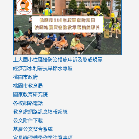
to
to
to
https://drive.google.com/file/d/1AXdrxzgdGrHK7k94y0
https:/
https:/
usp=sharing
v=hC_g
v=hC_g
link
上大國小性騷擾防治措施
申訴及懲戒規範
to
經濟部水利署抗旱節水專區
https://www.youtube.com/watch?
桃園市政府
v=mfpNykQ0g4M
桃園市教育局
國家教育研究院
各校網路電話
教育處網路訊息填報系統
公文附件下載
基層公文整合系統
家長辦理轉學作業注意事項