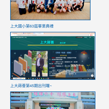
上大國小第63屆畢業典禮
link
link
to
to
https://sites.google.com/stes.tyc.edu.tw/113school
https
ink
上大蒔薈第45期出刊囉~
to
link
https://sites.google.com/stes.tyc.edu.tw/113school
to
https://