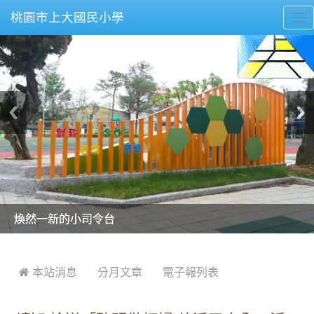
桃園市上大國民小學
To
nav
美麗的操場是我們活力的來源
美麗的操場是我們活力的來源
煥然一新的小司令台
煥然一新的小司令台
富含桃園埤塘田園風光意象的中廊
富含桃園埤塘田園風光意象的中廊
嶄新的中庭廣場
嶄新的中庭廣場
水生池生生不息
水生池生生不息
:::
 本站消息
分月文章
電子報列表