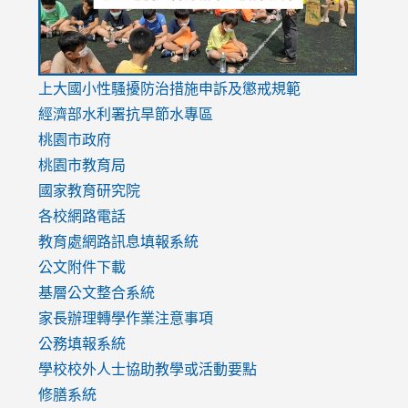
link
上大國小性騷擾防治措施
申訴及懲戒規範
to
經濟部水利署抗旱節水專區
https://www.youtube.com/watch?
桃園市政府
v=mfpNykQ0g4M
桃園市教育局
國家教育研究院
各校網路電話
教育處網路訊息填報系統
公文附件下載
基層公文整合系統
家長辦理轉學作業注意事項
公務填報系統
學校校外人士協助教學或活動要點
修膳系統