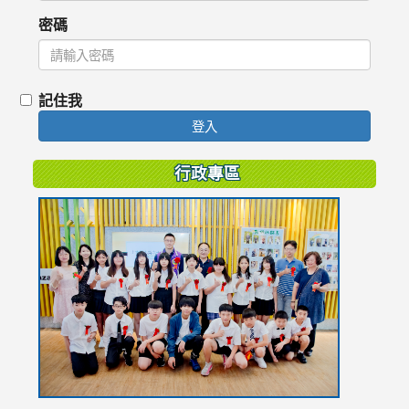
密碼
記住我
登入
行政專區
link
to
https://