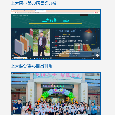
上大國小第63屆畢業典禮
link
link
to
to
https://sites.google.com/stes.tyc.edu.tw/113school
https
ink
上大蒔薈第45期出刊囉~
to
link
https://sites.google.com/stes.tyc.edu.tw/113school
to
https://
YfDQpp
usp=sha