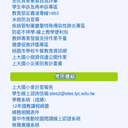
全民資安素養自我評量
學生申訴及再申訴專區
教育部反霸凌專線1953
水痘防治宣導
疾病管制署嚴重特殊傳染性肺炎專區
防疫不停學-線上教學便利包
教師專業發展支持作業平臺
健康促進評鑑專區
桃園市學校午餐教育資訊網
上大國小個資保護公開作業
上大國小災害防救計畫書
常用連結
上大國小會計室報告
學生線上諮詢信箱:stes2@stes.tyc.edu.tw
學務系統（成績）
12年國教課程綱要
總務相關表件
臺中市推動校園閱讀線上認證系統
無聲廣播系統