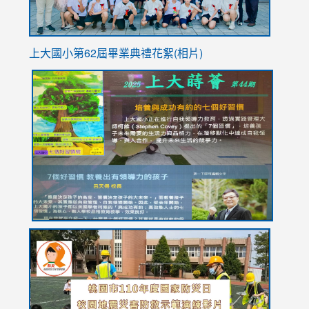
上大國小第62屆畢
業典禮花絮(相片)
link
link
link
link
link
to
to
to
to
to
https://drive.google.com/file/d/1I-
https://sites.google.com/stes.tyc.edu.tw/113school
https:
https:
https:
YfDQppRvyMk686kIw6SBbssEIZ6WnT/view?
usp=sh
8M
usp=sharing
link
link
link
to
to
to
https://drive.google.com/file/d/1AXdrxzgdGrHK7k94y0
https:/
https:/
usp=sharing
v=hC_g
v=hC_g