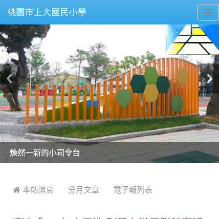
桃園市上大國民小學
To
nav
美麗的操場是我們活力的來源
美麗的操場是我們活力的來源
煥然一新的小司令台
煥然一新的小司令台
富含桃園埤塘田園風光意象的中廊
富含桃園埤塘田園風光意象的中廊
嶄新的中庭廣場
嶄新的中庭廣場
水生池生生不息
水生池生生不息
:::
 本站消息
分月文章
電子報列表