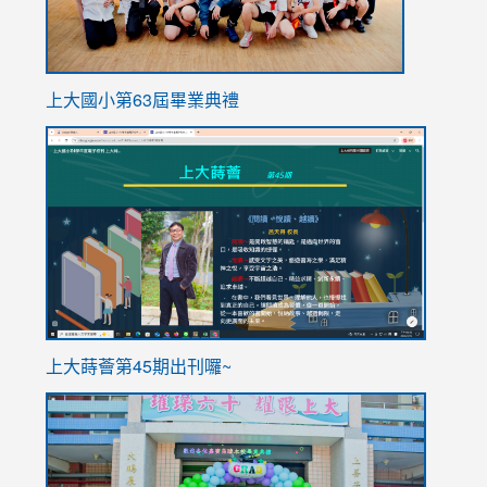
上大國小第63屆畢業典禮
link
link
to
to
https://sites.google.com/stes.tyc.edu.tw/113school
https
ink
上大蒔薈第45期出刊囉~
to
link
https://sites.google.com/stes.tyc.edu.tw/113school
to
https://