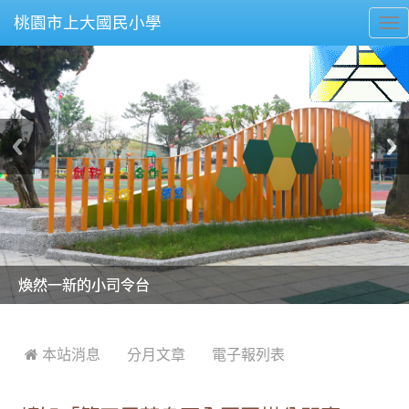
桃園市上大國民小學
To
nav
美麗的操場是我們活力的來源
美麗的操場是我們活力的來源
煥然一新的小司令台
煥然一新的小司令台
富含桃園埤塘田園風光意象的中廊
富含桃園埤塘田園風光意象的中廊
嶄新的中庭廣場
嶄新的中庭廣場
水生池生生不息
水生池生生不息
:::
 本站消息
分月文章
電子報列表