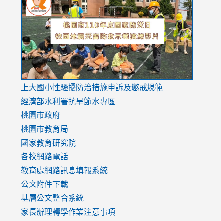
to
to
to
https://drive.google.com/file/d/1AXdrxzgdGrHK7k94y0
https:/
https:/
usp=sharing
v=hC_g
v=hC_g
link
上大國小性騷擾防治措施
申訴及懲戒規範
to
經濟部水利署抗旱節水專區
https://www.youtube.com/watch?
桃園市政府
v=mfpNykQ0g4M
桃園市教育局
國家教育研究院
各校網路電話
教育處網路訊息填報系統
公文附件下載
基層公文整合系統
家長辦理轉學作業注意事項