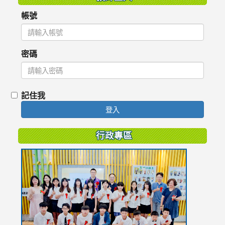
帳號
密碼
記住我
登入
行政專區
link
to
https://