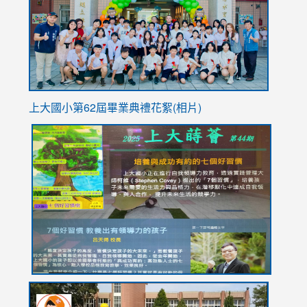
YfDQpp
usp=sha
上大國小第62屆畢
業典禮花絮(相片)
link
link
link
link
link
to
to
to
to
to
https://drive.google.com/file/d/1I-
https://sites.google.com/stes.tyc.edu.tw/113school
https:
https:
https:
YfDQppRvyMk686kIw6SBbssEIZ6WnT/view?
usp=sh
8M
usp=sharing
link
link
link