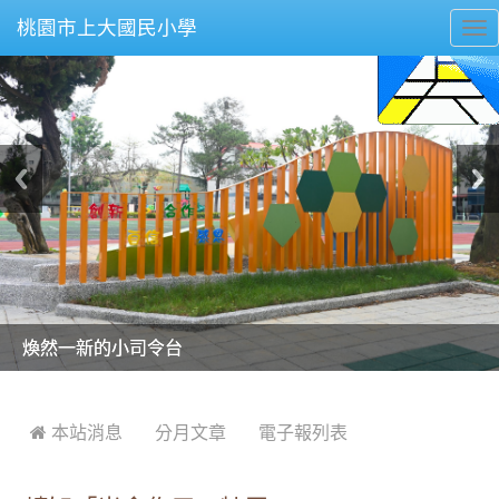
桃園市上大國民小學
To
nav
美麗的操場是我們活力的來源
美麗的操場是我們活力的來源
煥然一新的小司令台
煥然一新的小司令台
富含桃園埤塘田園風光意象的中廊
富含桃園埤塘田園風光意象的中廊
嶄新的中庭廣場
嶄新的中庭廣場
水生池生生不息
水生池生生不息
:::
 本站消息
分月文章
電子報列表