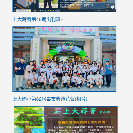
ink
上大蒔薈第45期出刊囉~
to
link
https://sites.google.com/stes.tyc.edu.tw/113school
to
https://
YfDQpp
usp=sha
上大國小第62屆畢
業典禮花絮(相片)
link
link
link
link
link
to
to
to
to
to
https://drive.google.com/file/d/1I-
https://sites.google.com/stes.tyc.edu.tw/113school
https:
https:
https: