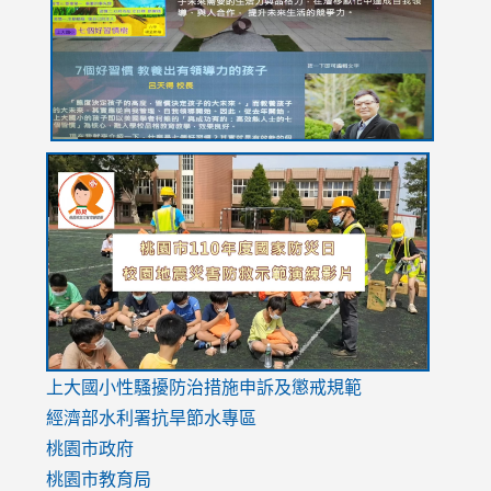
YfDQppRvyMk686kIw6SBbssEIZ6WnT/view?
usp=sh
8M
usp=sharing
link
link
link
to
to
to
https://drive.google.com/file/d/1AXdrxzgdGrHK7k94y0
https:/
https:/
usp=sharing
v=hC_g
v=hC_g
link
上大國小性騷擾防治措施
申訴及懲戒規範
to
經濟部水利署抗旱節水專區
https://www.youtube.com/watch?
桃園市政府
v=mfpNykQ0g4M
桃園市教育局