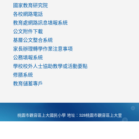
國家教育研究院
各校網路電話
教育處網路訊息填報系統
公文附件下載
基層公文整合系統
家長辦理轉學作業注意事項
公務填報系統
學校校外人士協助教學或活動要點
修膳系統
教育儲蓄專戶
桃園市觀音區上大國民小學 地址：328桃園市觀音區上大里
大湖路1段540號 電話:03-4901174 傳真:03-4900781 Desing
by
Zyinfo