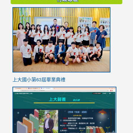
link
to
https://
上大國小第63屆畢業典禮
link
link
to
to
https://sites.google.com/stes.tyc.edu.tw/113school
https