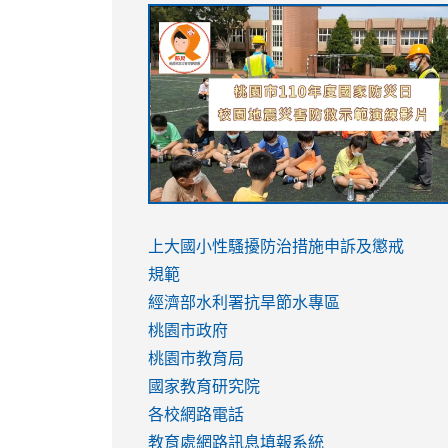
link
link
link
link
to
to
to
to
https://sites.google.com/stes.tyc.ed
https://drive.google.com/file/d/1AXdr
https://youtu.be/jJOMVWY3-
https://drive.google.com/file/d/1AXdr
usp=sharing
8M
usp=sharing
link
link
to
to
link
上大國小性騷擾防治措施
申訴及懲戒
https://www.youtube.com/watch?
https://www.youtube.com/watch?
to
規範
v=hC_gdZndU9s
v=hC_gdZndU9s
https://www.youtube.com/watch?
經濟部水利署抗旱節水專區
v=mfpNykQ0g4M
桃園市政府
桃園市教育局
國家教育研究院
各校網路電話
教育處網路訊息填報系統