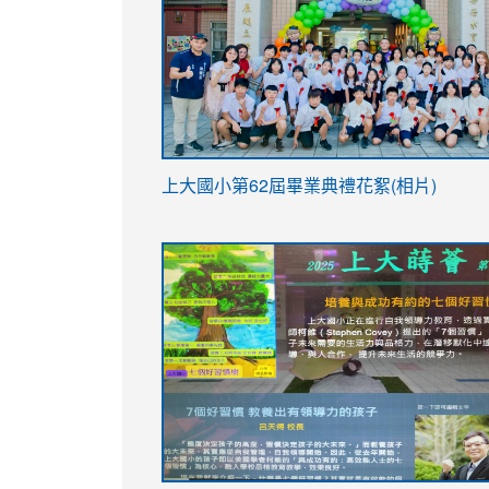
link
上大國小第62屆畢
業典禮花絮(相片)
to
link
link
https://drive.google.com/file/d/1I-
to
to
YfDQppRvyMk686kIw6SBbssEIZ6WnT/vi
https://drive.google.com/file/d/1I-
https://sites.google.com/stes.tyc.ed
usp=sharing
YfDQppRvyMk686kIw6SBbssEIZ6WnT/vi
usp=sharing