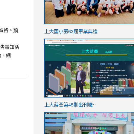
link
獎資格。預
上大國小第63屆畢業典禮
to
link
https://sites.google.com/stes.t
公告轉知活
to
)，網
https://sites.google.com/stes.tyc.ed
ink
link
上大蒔薈第45期出刊囉~
to
to
https://sites.google.com/stes.tyc.ed
https://sites.google.com/stes.t