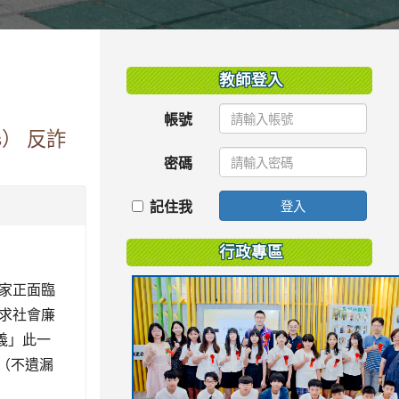
:::
教師登入
帳號
s） 反詐
密碼
記住我
登入
行政專區
家正面臨
求社會廉
義」此一
d（不遺漏