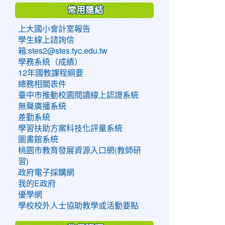
常用連結
上大國小會計室報告
學生線上諮詢信
箱:stes2@stes.tyc.edu.tw
學務系統（成績）
12年國教課程綱要
總務相關表件
臺中市推動校園閱讀線上認證系統
無聲廣播系統
差勤系統
學習扶助方案科技化評量系統
圖書館系統
桃園市教育發展資源入口網(教師研
習)
政府電子採購網
我的E政府
優學網
學校校外人士協助教學或活動要點