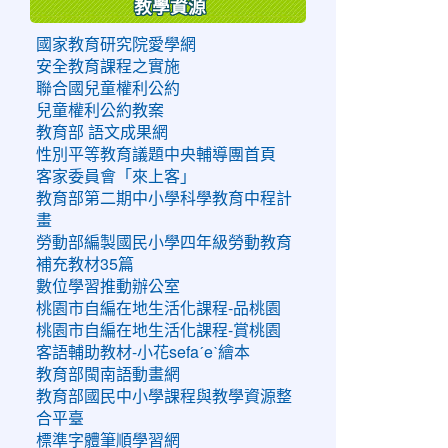
教學資源
國家教育研究院愛學網
安全教育課程之實施
聯合國兒童權利公約
兒童權利公約教案
教育部 語文成果網
性別平等教育議題中央輔導團首頁
客家委員會「來上客」
教育部第二期中小學科學教育中程計
畫
勞動部編製國民小學四年級勞動教育
補充教材35篇
數位學習推動辦公室
桃園市自編在地生活化課程-品桃園
桃園市自編在地生活化課程-賞桃園
客語輔助教材-小花sefaˊeˋ繪本
教育部閩南語動畫網
教育部國民中小學課程與教學資源整
合平臺
標準字體筆順學習網