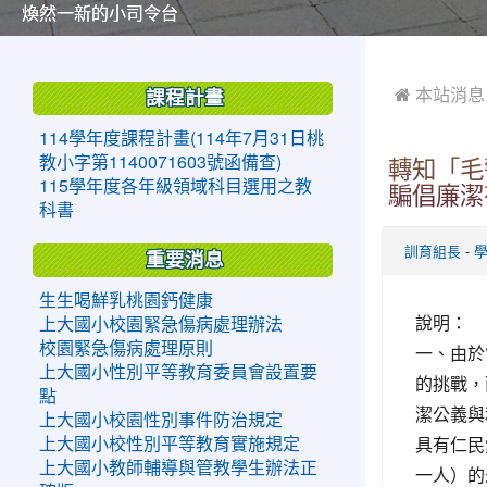
美麗的操場是我們活力的來源
美麗的操場是我們活力的來源
煥然一新的小司令台
煥然一新的小司令台
富含桃園埤塘田園風光意象的中廊
富含桃園埤塘田園風光意象的中廊
嶄新的中庭廣場
嶄新的中庭廣場
水生池生生不息
水生池生生不息
:::
:::
 本站消息
課程計畫
114學年度課程計畫(114年7月31日桃
教小字第1140071603號函備查)
轉知「毛警
115學年度各年級領域科目選用之教
騙倡廉潔
科書
-
訓育組長
重要消息
生生喝鮮乳桃園鈣健康
說明：
上大國小校園緊急傷病處理辦法
校園緊急傷病處理原則
一、由於
上大國小性別平等教育委員會設置要
的挑戰，
點
潔公義與
上大國小校園性別事件防治規定
具有仁民愛
上大國小校性別平等教育實施規定
上大國小教師輔導與管教學生辦法正
一人）的