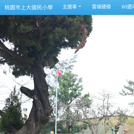
主選單
雲端硬碟
60週
桃園市上大國民小學