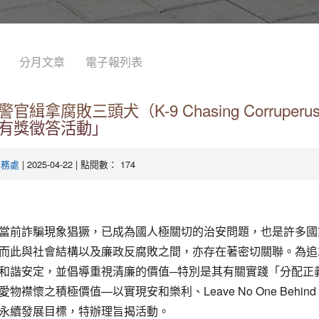
分月文章
電子報列表
官緝拿腐敗三頭犬（K-9 Chasing Corruperu
有獎徵答活動」
| 2025-04-22 | 點閱數： 174
學務處
當前詐騙現象猖獗，已成為國人極關切的治安問題，也是許多國
而此與社會結構以及廉政反腐敗之間，亦存在著密切關聯。為追
和諧安定，並倡導重視清廉的價值─特別是其有關實踐「分配正
物襟懷之積極價值—以實現安和樂利、Leave No One Behin
永續發展目標，特辦理旨揭活動。