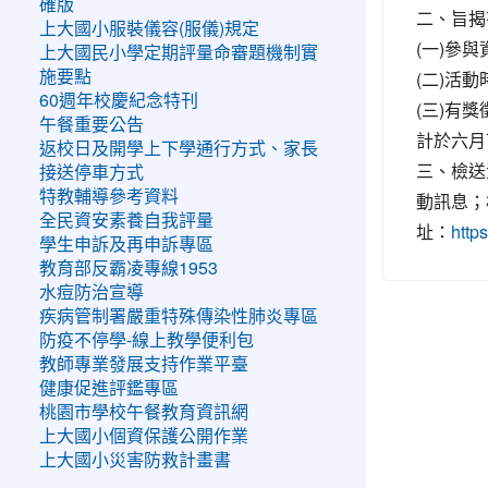
確版
二、旨揭
上大國小服裝儀容(服儀)規定
(一)參
上大國民小學定期評量命審題機制實
(二)活
施要點
60週年校慶紀念特刊
(三)有
午餐重要公告
計於六月
返校日及開學上下學通行方式、家長
三、檢送
接送停車方式
特教輔導參考資料
動訊息；
全民資安素養自我評量
址：
http
學生申訴及再申訴專區
教育部反霸凌專線1953
水痘防治宣導
疾病管制署嚴重特殊傳染性肺炎專區
防疫不停學-線上教學便利包
教師專業發展支持作業平臺
健康促進評鑑專區
桃園市學校午餐教育資訊網
上大國小個資保護公開作業
上大國小災害防救計畫書