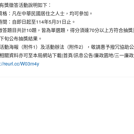
有獎徵答活動說明如下：
與資格：凡在中華民國居住之人士，均可參加。
動時間：自即日起至114年5月31日止。
獎徵答題目共計10題，皆為單選題，得分須達70分以上方符合抽
下旬公布抽獎結果。
活動海報（附件1）及活動辦法（附件2），敬請惠予撥冗協助
相關資料亦可至本局網站下載(首頁/訊息公告/廉政園地/三一廉政
s://reurl.cc/W03m4y