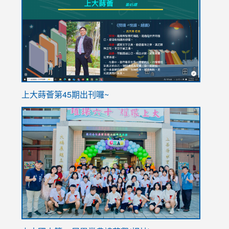
to
to
https://sites.google.com/stes.tyc.edu.tw/113school
https
ink
上大蒔薈第45期出刊囉~
to
link
https://sites.google.com/stes.tyc.edu.tw/113school
to
https://
YfDQpp
usp=sha