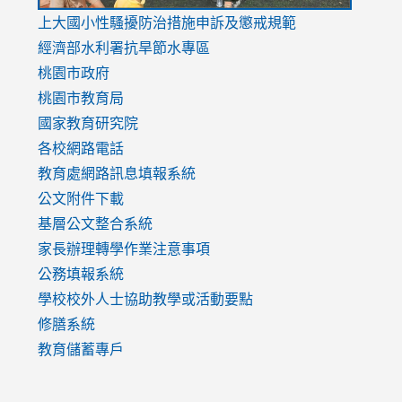
link
上大國小性騷擾防治措施
申訴及懲戒規範
to
經濟部水利署抗旱節水專區
https://www.youtube.com/watch?
桃園市政府
v=mfpNykQ0g4M
桃園市教育局
國家教育研究院
各校網路電話
教育處網路訊息填報系統
公文附件下載
基層公文整合系統
家長辦理轉學作業注意事項
公務填報系統
學校校外人士協助教學或活動要點
修膳系統
教育儲蓄專戶