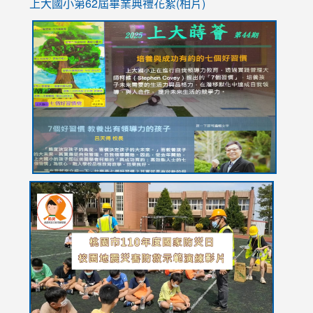
上大國小第62屆畢
業典禮花絮(相片)
link
link
link
link
link
to
to
to
to
to
https://drive.google.com/file/d/1I-
https://sites.google.com/stes.tyc.edu.tw/113school
https:
https:
https:
YfDQppRvyMk686kIw6SBbssEIZ6WnT/view?
usp=sh
8M
usp=sharing
link
link
link
to
to
to
https://drive.google.com/file/d/1AXdrxzgdGrHK7k94y0
https:/
https:/
usp=sharing
v=hC_g
v=hC_g