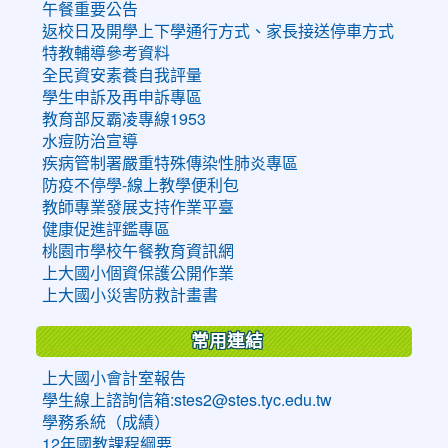
午餐重要公告
返校日及開學上下學通行方式、家長接送停車方式
特教輔導參考資料
全民資安素養自我評量
學生申訴及再申訴專區
教育部反霸凌專線1953
水痘防治宣導
疾病管制署嚴重特殊傳染性肺炎專區
防疫不停學-線上教學便利包
教師專業發展支持作業平臺
健康促進評鑑專區
桃園市學校午餐教育資訊網
上大國小個資保護公開作業
上大國小災害防救計畫書
常用連結
上大國小會計室報告
學生線上諮詢信箱:stes2@stes.tyc.edu.tw
學務系統（成績）
12年國教課程綱要