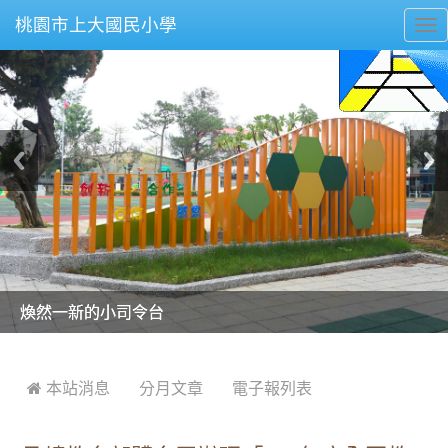
桃園市上大國民小學
To
nav
美麗的操場是我們活力的來源
美麗的操場是我們活力的來源
煥然一新的小司令台
煥然一新的小司令台
富含桃園埤塘田園風光意象的中廊
富含桃園埤塘田園風光意象的中廊
嶄新的中庭廣場
嶄新的中庭廣場
水生池生生不息
水生池生生不息
:::
 本站消息
分月文章
電子報列表