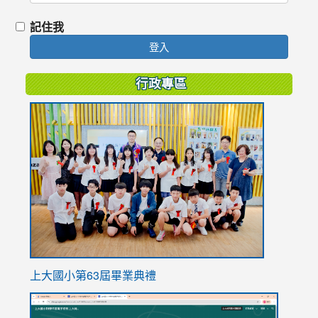
記住我
登入
行政專區
link
to
https://
上大國小第63屆畢業典禮
link
link