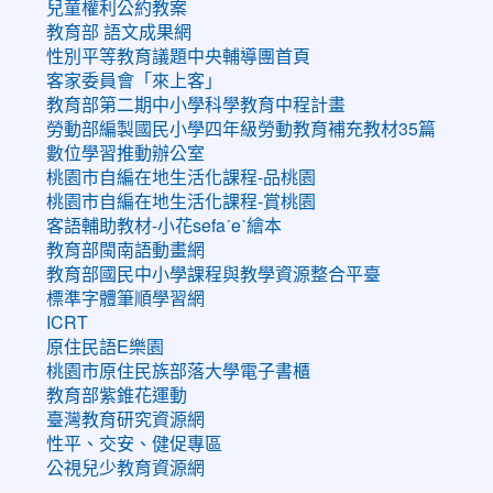
兒童權利公約教案
教育部 語文成果網
性別平等教育議題中央輔導團首頁
客家委員會「來上客」
教育部第二期中小學科學教育中程計畫
勞動部編製國民小學四年級勞動教育補充教材35篇
數位學習推動辦公室
桃園市自編在地生活化課程-品桃園
桃園市自編在地生活化課程-賞桃園
客語輔助教材-小花sefaˊeˋ繪本
教育部閩南語動畫網
教育部國民中小學課程與教學資源整合平臺
標準字體筆順學習網
ICRT
原住民語E樂園
桃園市原住民族部落大學電子書櫃
教育部紫錐花運動
臺灣教育研究資源網
性平、交安、健促專區
公視兒少教育資源網