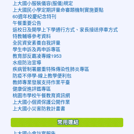
上大國小服裝儀容(服儀)規定
上大國民小學定期評量命審題機制實施要點
60週年校慶紀念特刊
午餐重要公告
返校日及開學上下學通行方式、家長接送停車方式
特教輔導參考資料
全民資安素養自我評量
學生申訴及再申訴專區
教育部反霸凌專線1953
水痘防治宣導
疾病管制署嚴重特殊傳染性肺炎專區
防疫不停學-線上教學便利包
教師專業發展支持作業平臺
健康促進評鑑專區
桃園市學校午餐教育資訊網
上大國小個資保護公開作業
上大國小災害防救計畫書
常用連結
上大國小會計室報告