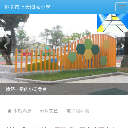
桃園市上大國民小學
To
nav
美麗的操場是我們活力的來源
美麗的操場是我們活力的來源
煥然一新的小司令台
煥然一新的小司令台
富含桃園埤塘田園風光意象的中廊
富含桃園埤塘田園風光意象的中廊
嶄新的中庭廣場
嶄新的中庭廣場
水生池生生不息
水生池生生不息
:::
 本站消息
分月文章
電子報列表