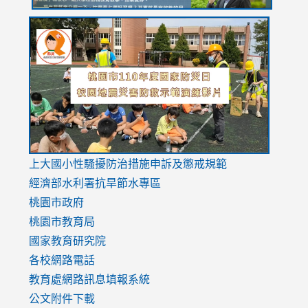
link
link
link
to
to
to
https://drive.google.com/file/d/1AXdrxzgdGrHK7k94y0
https:/
https:/
usp=sharing
v=hC_g
v=hC_g
link
上大國小性騷擾防治措施
申訴及懲戒規範
to
經濟部水利署抗旱節水專區
https://www.youtube.com/watch?
桃園市政府
v=mfpNykQ0g4M
桃園市教育局
國家教育研究院
各校網路電話
教育處網路訊息填報系統
公文附件下載