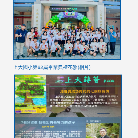
to
https://
YfDQpp
usp=sha
上大國小第62屆畢
業典禮花絮(相片)
link
link
link
link
link
to
to
to
to
to
https://drive.google.com/file/d/1I-
https://sites.google.com/stes.tyc.edu.tw/113school
https:
https:
https:
YfDQppRvyMk686kIw6SBbssEIZ6WnT/view?
usp=sh
8M
usp=sharing