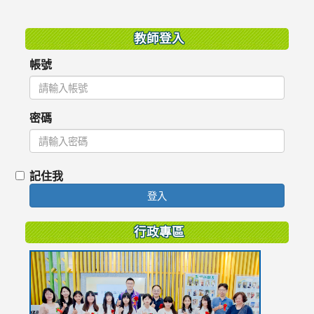
:::
教師登入
帳號
密碼
記住我
登入
行政專區
link
to
https://