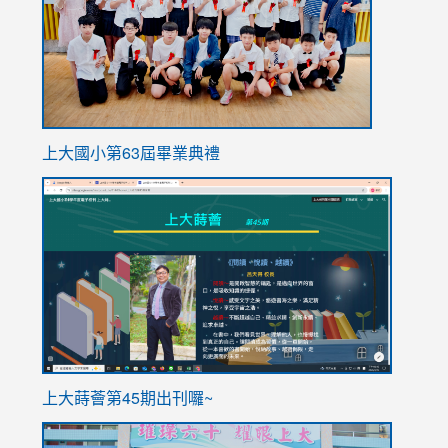
上大國小第63屆畢業典禮
link
link
to
to
https://sites.google.com/stes.tyc.edu.tw/113school
https
ink
上大蒔薈第45期出刊囉~
to
link
https://sites.google.com/stes.tyc.edu.tw/113school