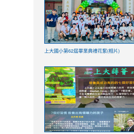
link
上大國小第62屆畢
業典禮花絮(相片)
to
link
link
https://drive.google.com/file/d/1I-
to
to
YfDQppRvyMk686kIw6SBbssEIZ6WnT/vi
https://drive.google.com/file/d/1I-
https://sites.google.com/stes.tyc.ed
usp=sharing
YfDQppRvyMk686kIw6SBbssEIZ6WnT/vi
usp=sharing