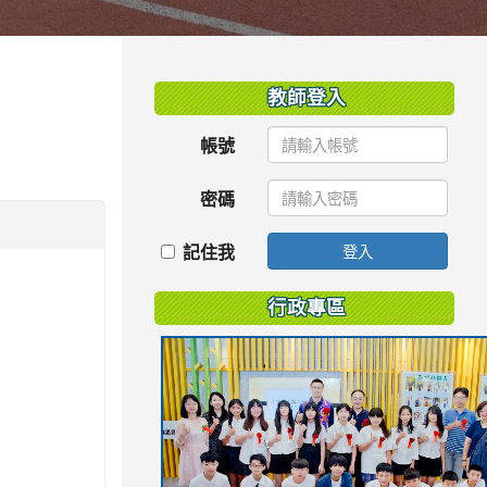
:::
教師登入
帳號
密碼
記住我
登入
行政專區