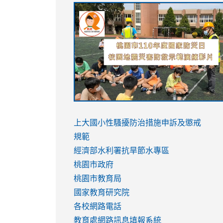
link
link
link
link
to
to
to
to
https://sites.google.com/stes.tyc.ed
https://drive.google.com/file/d/1AXdr
https://youtu.be/jJOMVWY3-
https://drive.google.com/file/d/1AXdr
usp=sharing
8M
usp=sharing
link
link
to
to
link
上大國小性騷擾防治措施
申訴及懲戒
https://www.youtube.com/watch?
https://www.youtube.com/watch?
to
規範
v=hC_gdZndU9s
v=hC_gdZndU9s
https://www.youtube.com/watch?
經濟部水利署抗旱節水專區
v=mfpNykQ0g4M
桃園市政府
桃園市教育局
國家教育研究院
各校網路電話
教育處網路訊息填報系統