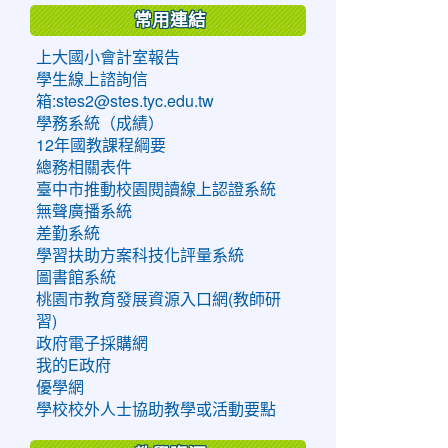
常用連結
上大國小會計室報告
學生線上諮詢信
箱:stes2@stes.tyc.edu.tw
學務系統（成績）
12年國教課程綱要
總務相關表件
臺中市推動校園閱讀線上認證系統
無聲廣播系統
差勤系統
學習扶助方案科技化評量系統
圖書館系統
桃園市教育發展資源入口網(教師研
習)
政府電子採購網
我的E政府
優學網
學校校外人士協助教學或活動要點