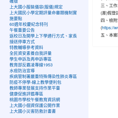
確版
三、工作
上大國小服裝儀容(服儀)規定
(差)假
上大國民小學定期評量命審題機制實
施要點
四、檢附
60週年校慶紀念特刊
(
https:/
午餐重要公告
五、本案聯
返校日及開學上下學通行方式、家長
接送停車方式
特教輔導參考資料
全民資安素養自我評量
學生申訴及再申訴專區
教育部反霸凌專線1953
水痘防治宣導
疾病管制署嚴重特殊傳染性肺炎專區
防疫不停學-線上教學便利包
教師專業發展支持作業平臺
健康促進評鑑專區
桃園市學校午餐教育資訊網
上大國小個資保護公開作業
上大國小災害防救計畫書