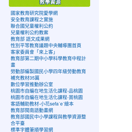
教學資源
國家教育研究院愛學網
安全教育課程之實施
聯合國兒童權利公約
兒童權利公約教案
教育部 語文成果網
性別平等教育議題中央輔導團首頁
客家委員會「來上客」
教育部第二期中小學科學教育中程計
畫
勞動部編製國民小學四年級勞動教育
補充教材35篇
數位學習推動辦公室
桃園市自編在地生活化課程-品桃園
桃園市自編在地生活化課程-賞桃園
客語輔助教材-小花sefaˊeˋ繪本
教育部閩南語動畫網
教育部國民中小學課程與教學資源整
合平臺
標準字體筆順學習網