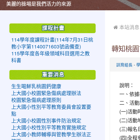
美麗的操場是我們活力的來源
美麗的操場是我們活力的來源
煥然一新的小司令台
煥然一新的小司令台
富含桃園埤塘田園風光意象的中廊
富含桃園埤塘田園風光意象的中廊
嶄新的中庭廣場
嶄新的中庭廣場
水生池生生不息
水生池生生不息
:::
:::
 本站消息
課程計畫
114學年度課程計畫(114年7月31日桃
教小字第1140071603號函備查)
轉知桃園
115學年度各年級領域科目選用之教
科書
-
訓育組長
重要消息
說明：
生生喝鮮乳桃園鈣健康
一、依據
上大國小校園緊急傷病處理辦法
校園緊急傷病處理原則
二、活動
上大國小性別平等教育委員會設置要
(一)活動
點
(二)活
上大國小校園性別事件防治規定
上大國小校性別平等教育實施規定
(三)報名
上大國小教師輔導與管教學生辦法正
(四)全