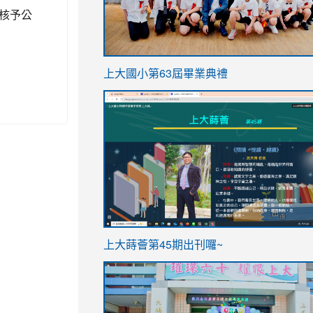
核予公
link
上大國小第63屆畢業典禮
to
link
https://sites.google.com/stes.t
to
https://sites.google.com/stes.tyc.ed
ink
link
上大蒔薈第45期出刊囉~
to
to
https://sites.google.com/stes.tyc.ed
https://sites.google.com/stes.t