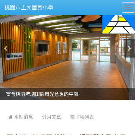
桃園市上大國民小學
To
nav
美麗的操場是我們活力的來源
美麗的操場是我們活力的來源
煥然一新的小司令台
煥然一新的小司令台
富含桃園埤塘田園風光意象的中廊
富含桃園埤塘田園風光意象的中廊
嶄新的中庭廣場
嶄新的中庭廣場
水生池生生不息
水生池生生不息
:::
 本站消息
分月文章
電子報列表