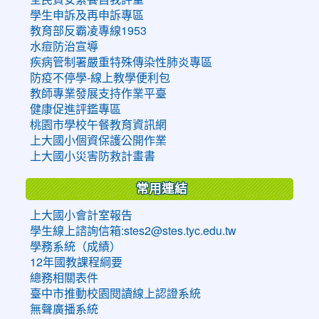
學生申訴及再申訴專區
教育部反霸凌專線1953
水痘防治宣導
疾病管制署嚴重特殊傳染性肺炎專區
防疫不停學-線上教學便利包
教師專業發展支持作業平臺
健康促進評鑑專區
桃園市學校午餐教育資訊網
上大國小個資保護公開作業
上大國小災害防救計畫書
常用連結
上大國小會計室報告
學生線上諮詢信箱:stes2@stes.tyc.edu.tw
學務系統（成績）
12年國教課程綱要
總務相關表件
臺中市推動校園閱讀線上認證系統
無聲廣播系統