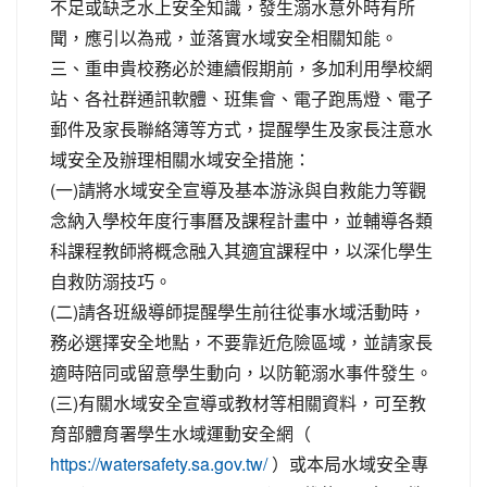
不足或缺乏水上安全知識，發生溺水意外時有所
聞，應引以為戒，並落實水域安全相關知能。
三、重申貴校務必於連續假期前，多加利用學校網
站、各社群通訊軟體、班集會、電子跑馬燈、電子
郵件及家長聯絡簿等方式，提醒學生及家長注意水
域安全及辦理相關水域安全措施：
(一)請將水域安全宣導及基本游泳與自救能力等觀
念納入學校年度行事曆及課程計畫中，並輔導各類
科課程教師將概念融入其適宜課程中，以深化學生
自救防溺技巧。
(二)請各班級導師提醒學生前往從事水域活動時，
務必選擇安全地點，不要靠近危險區域，並請家長
適時陪同或留意學生動向，以防範溺水事件發生。
(三)有關水域安全宣導或教材等相關資料，可至教
育部體育署學生水域運動安全網（
）或本局水域安全專
https://watersafety.sa.gov.tw/