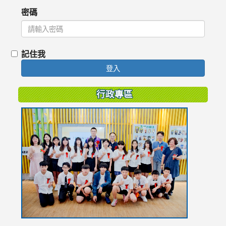
密碼
記住我
登入
行政專區
link
to
https://