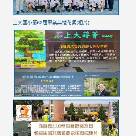
上大國小第62屆畢
業典禮花絮(相片)
link
link
link
link
link
to
to
to
to
to
https://drive.google.com/file/d/1I-
https://sites.google.com/stes.tyc.edu.tw/113school
https:
https:
https:
YfDQppRvyMk686kIw6SBbssEIZ6WnT/view?
usp=sh
8M
usp=sharing
link
link
link
to
to
to
https://drive.google.com/file/d/1AXdrxzgdGrHK7k94y0
https:/
https:/
usp=sharing
v=hC_g
v=hC_g