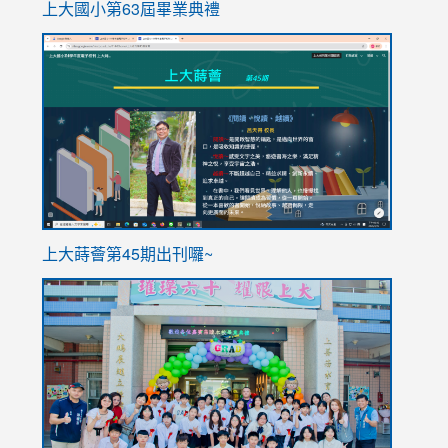
上大國小第63屆畢業典禮
link
link
to
to
https://sites.google.com/stes.tyc.edu.tw/113school
https
ink
上大蒔薈第45期出刊囉~
to
link
https://sites.google.com/stes.tyc.edu.tw/113school
to
https://
YfDQpp
usp=sha