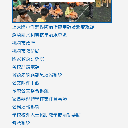
link
上大國小性騷擾防治措施
申訴及懲戒規範
to
經濟部水利署抗旱節水專區
https://www.youtube.com/watch?
桃園市政府
v=mfpNykQ0g4M
桃園市教育局
國家教育研究院
各校網路電話
教育處網路訊息填報系統
公文附件下載
基層公文整合系統
家長辦理轉學作業注意事項
公務填報系統
學校校外人士協助教學或活動要點
修膳系統