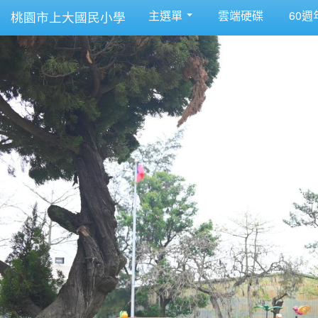
主選單
雲端硬碟
60週
桃園市上大國民小學