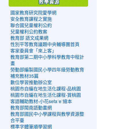
教學資源
國家教育研究院愛學網
安全教育課程之實施
聯合國兒童權利公約
兒童權利公約教案
教育部 語文成果網
性別平等教育議題中央輔導團首頁
客家委員會「來上客」
教育部第二期中小學科學教育中程計
畫
勞動部編製國民小學四年級勞動教育
補充教材35篇
數位學習推動辦公室
桃園市自編在地生活化課程-品桃園
桃園市自編在地生活化課程-賞桃園
客語輔助教材-小花sefaˊeˋ繪本
教育部閩南語動畫網
教育部國民中小學課程與教學資源整
合平臺
標準字體筆順學習網