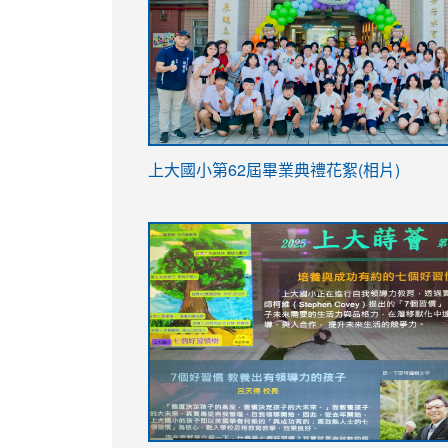
link
上大國小第62屆畢
業典禮花絮(相片)
to
link
link
https://drive.google.com/file/d/1I-
to
to
YfDQppRvyMk686kIw6SBbssEIZ6WnT/vi
https://drive.google.com/file/d/1I-
https://sites.google.com/stes.tyc.ed
usp=sharing
YfDQppRvyMk686kIw6SBbssEIZ6WnT/vi
usp=sharing