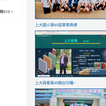
轉310。
link
上大國小第63屆畢業典禮
to
link
https://sites.google.com/stes.t
to
https://sites.google.com/stes.tyc.ed
ink
link
上大蒔薈第45期出刊囉~
to
to
https://sites.google.com/stes.tyc.ed
https://sites.google.com/stes.t