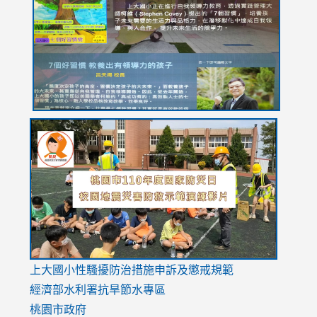
https://drive.google.com/file/d/1I-
https://sites.google.com/stes.tyc.edu.tw/113school
https:
https:
https:
YfDQppRvyMk686kIw6SBbssEIZ6WnT/view?
usp=sh
8M
usp=sharing
link
link
link
to
to
to
https://drive.google.com/file/d/1AXdrxzgdGrHK7k94y0
https:/
https:/
usp=sharing
v=hC_g
v=hC_g
link
上大國小性騷擾防治措施
申訴及懲戒規範
to
經濟部水利署抗旱節水專區
https://www.youtube.com/watch?
桃園市政府