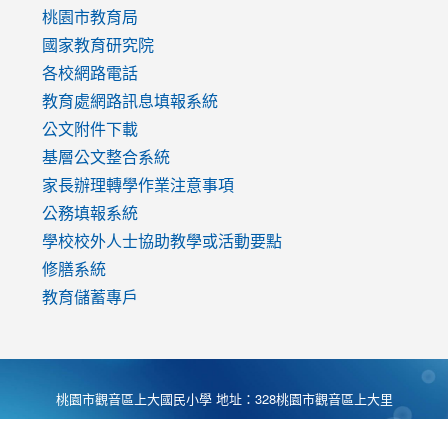
v=mfpNykQ0g4M
桃園市教育局
國家教育研究院
各校網路電話
教育處網路訊息填報系統
公文附件下載
基層公文整合系統
家長辦理轉學作業注意事項
公務填報系統
學校校外人士協助教學或活動要點
修膳系統
教育儲蓄專戶
桃園市觀音區上大國民小學 地址：328桃園市觀音區上大里
大湖路1段540號 電話:03-4901174 傳真:03-4900781 Desing