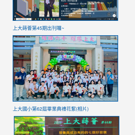
ink
上大蒔薈第45期出刊囉~
to
link
https://sites.google.com/stes.tyc.edu.tw/113school
to
https://
YfDQpp
usp=sha
上大國小第62屆畢
業典禮花絮(相片)
link
link
link
link
link
to
to
to
to
to