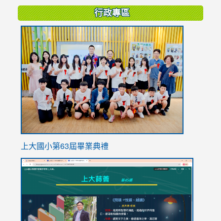
行政專區
link
to
https://
上大國小第63屆畢業典禮
link
link
to
to
https://sites.google.com/stes.tyc.edu.tw/113school
https