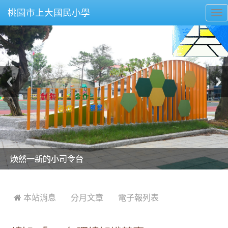
桃園市上大國民小學
To
nav
美麗的操場是我們活力的來源
美麗的操場是我們活力的來源
煥然一新的小司令台
煥然一新的小司令台
富含桃園埤塘田園風光意象的中廊
富含桃園埤塘田園風光意象的中廊
嶄新的中庭廣場
嶄新的中庭廣場
水生池生生不息
水生池生生不息
:::
 本站消息
分月文章
電子報列表