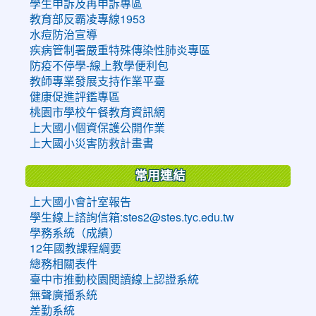
學生申訴及再申訴專區
教育部反霸凌專線1953
水痘防治宣導
疾病管制署嚴重特殊傳染性肺炎專區
防疫不停學-線上教學便利包
教師專業發展支持作業平臺
健康促進評鑑專區
桃園市學校午餐教育資訊網
上大國小個資保護公開作業
上大國小災害防救計畫書
常用連結
上大國小會計室報告
學生線上諮詢信箱:stes2@stes.tyc.edu.tw
學務系統（成績）
12年國教課程綱要
總務相關表件
臺中市推動校園閱讀線上認證系統
無聲廣播系統
差勤系統