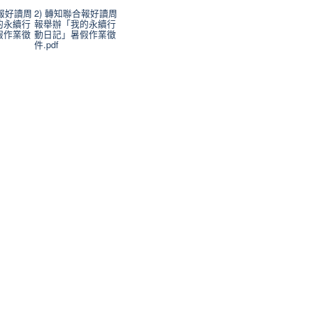
合報好讀周
2) 轉知聯合報好讀周
的永續行
報舉辦「我的永續行
假作業徵
動日記」暑假作業徵
件.pdf