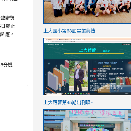
計致贈獎
5日截止
link
上大國小第63屆畢業典禮
響 應。
to
link
https://sites.google.com/stes.t
to
https://sites.google.com/stes.tyc.ed
88分機
ink
link
上大蒔薈第45期出刊囉~
to
to
https://sites.google.com/stes.tyc.ed
https://sites.google.com/stes.t