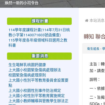
美麗的操場是我們活力的來源
美麗的操場是我們活力的來源
煥然一新的小司令台
煥然一新的小司令台
富含桃園埤塘田園風光意象的中廊
富含桃園埤塘田園風光意象的中廊
嶄新的中庭廣場
嶄新的中庭廣場
水生池生生不息
水生池生生不息
:::
:::
 本站消息
課程計畫
114學年度課程計畫(114年7月31日桃
教小字第1140071603號函備查)
轉知 聯
115學年度各年級領域科目選用之教
科書
-
衛生組長
重要消息
主旨：轉
生生喝鮮乳桃園鈣健康
加，請查
上大國小校園緊急傷病處理辦法
校園緊急傷病處理原則
說明：
上大國小性別平等教育委員會設置要
點
一、依據聯
上大國小校園性別事件防治規定
上大國小校性別平等教育實施規定
二、旨揭
上大國小教師輔導與管教學生辦法正
SDGs