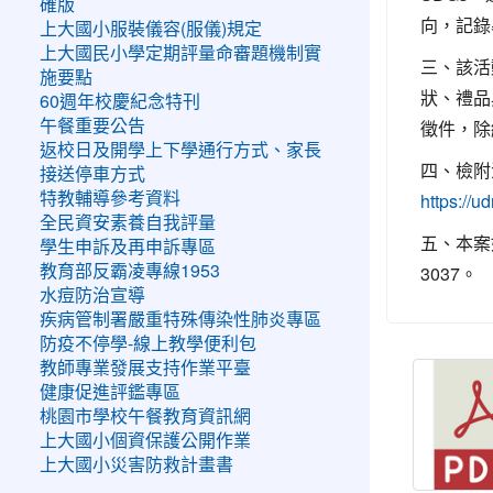
確版
向，記錄
上大國小服裝儀容(服儀)規定
上大國民小學定期評量命審題機制實
三、該活
施要點
狀、禮品
60週年校慶紀念特刊
徵件，除
午餐重要公告
返校日及開學上下學通行方式、家長
四、檢附
接送停車方式
特教輔導參考資料
https://
全民資安素養自我評量
五、本案
學生申訴及再申訴專區
3037。
教育部反霸凌專線1953
水痘防治宣導
疾病管制署嚴重特殊傳染性肺炎專區
防疫不停學-線上教學便利包
教師專業發展支持作業平臺
健康促進評鑑專區
桃園市學校午餐教育資訊網
上大國小個資保護公開作業
上大國小災害防救計畫書