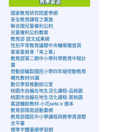
教學資源
國家教育研究院愛學網
安全教育課程之實施
聯合國兒童權利公約
兒童權利公約教案
教育部 語文成果網
性別平等教育議題中央輔導團首頁
客家委員會「來上客」
教育部第二期中小學科學教育中程計
畫
勞動部編製國民小學四年級勞動教育
補充教材35篇
數位學習推動辦公室
桃園市自編在地生活化課程-品桃園
桃園市自編在地生活化課程-賞桃園
客語輔助教材-小花sefaˊeˋ繪本
教育部閩南語動畫網
教育部國民中小學課程與教學資源整
合平臺
標準字體筆順學習網