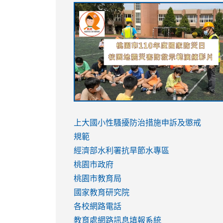
link
link
link
link
to
to
to
to
https://sites.google.com/stes.tyc.ed
https://drive.google.com/file/d/1AXdr
https://youtu.be/jJOMVWY3-
https://drive.google.com/file/d/1AXdr
usp=sharing
8M
usp=sharing
link
link
to
to
link
上大國小性騷擾防治措施
申訴及懲戒
https://www.youtube.com/watch?
https://www.youtube.com/watch?
to
規範
v=hC_gdZndU9s
v=hC_gdZndU9s
https://www.youtube.com/watch?
經濟部水利署抗旱節水專區
v=mfpNykQ0g4M
桃園市政府
桃園市教育局
國家教育研究院
各校網路電話
教育處網路訊息填報系統