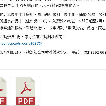
暑假生 活中的永續行動，以實踐行動影響他人。
動分為國小中年級組、國小高年級組、國中組，擇優 鼓勵，預
與超商商品卡（佳作獎300元、 入選獎200元）。即日起至9月1
紙本通訊投稿，響應無紙化，今年增設「數位投稿」管道，歡迎
活動辦法1份，亦可至該活動網址查詢：
udncollege.udn.com/30373/
如有相關疑問，請洽該公司林雅儀承辦人，電話： (02)8692-55