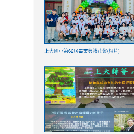
link
上大國小第62屆畢
業典禮花絮(相片)
to
link
link
https://drive.google.com/file/d/1I-
to
to
YfDQppRvyMk686kIw6SBbssEIZ6WnT/vi
https://drive.google.com/file/d/1I-
https://sites.google.com/stes.tyc.ed
usp=sharing
YfDQppRvyMk686kIw6SBbssEIZ6WnT/vi
usp=sharing