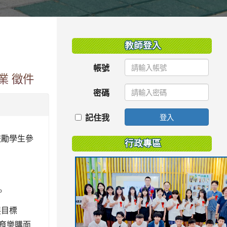
:::
教師登入
帳號
業 徵件
密碼
記住我
登入
鼓勵學生參
行政專區
。
展目標
行育樂購面