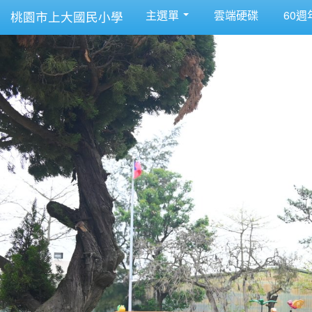
主選單
雲端硬碟
60週
桃園市上大國民小學