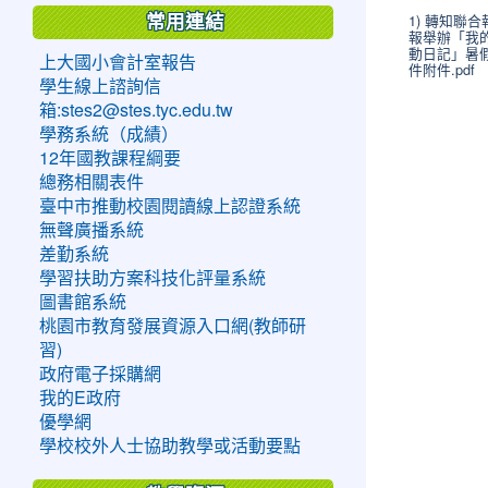
1) 轉知聯
常用連結
報舉辦「我
動日記」暑
上大國小會計室報告
件附件.pdf
學生線上諮詢信
箱:stes2@stes.tyc.edu.tw
學務系統（成績）
12年國教課程綱要
總務相關表件
臺中市推動校園閱讀線上認證系統
無聲廣播系統
差勤系統
學習扶助方案科技化評量系統
圖書館系統
桃園市教育發展資源入口網(教師研
習)
政府電子採購網
我的E政府
優學網
學校校外人士協助教學或活動要點