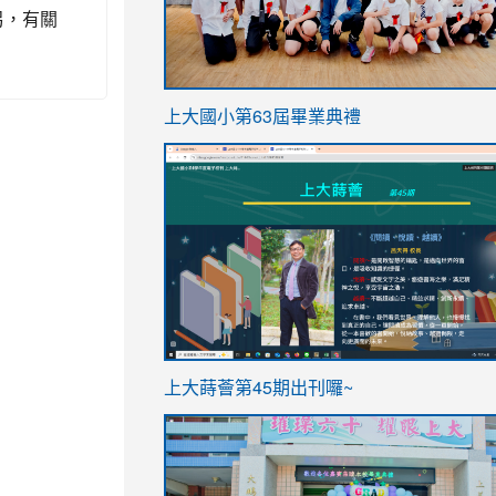
另，有關
link
上大國小第63屆畢業典禮
to
link
https://sites.google.com/stes.t
to
https://sites.google.com/stes.tyc.ed
ink
link
上大蒔薈第45期出刊囉~
to
to
https://sites.google.com/stes.tyc.ed
https://sites.google.com/stes.t