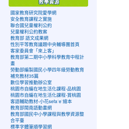
教學資源
國家教育研究院愛學網
安全教育課程之實施
聯合國兒童權利公約
兒童權利公約教案
教育部 語文成果網
性別平等教育議題中央輔導團首頁
客家委員會「來上客」
教育部第二期中小學科學教育中程計
畫
勞動部編製國民小學四年級勞動教育
補充教材35篇
數位學習推動辦公室
桃園市自編在地生活化課程-品桃園
桃園市自編在地生活化課程-賞桃園
客語輔助教材-小花sefaˊeˋ繪本
教育部閩南語動畫網
教育部國民中小學課程與教學資源整
合平臺
標準字體筆順學習網