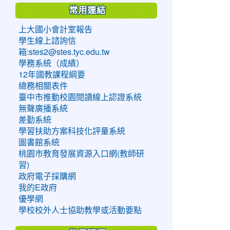
常用連結
上大國小會計室報告
學生線上諮詢信
箱:stes2@stes.tyc.edu.tw
學務系統（成績）
12年國教課程綱要
總務相關表件
臺中市推動校園閱讀線上認證系統
無聲廣播系統
差勤系統
學習扶助方案科技化評量系統
圖書館系統
桃園市教育發展資源入口網(教師研
習)
政府電子採購網
我的E政府
優學網
學校校外人士協助教學或活動要點