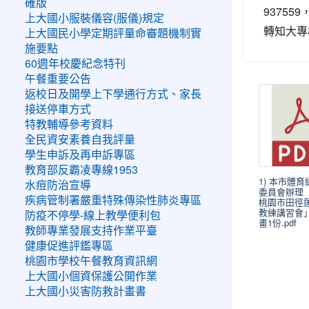
確版
9375
上大國小服裝儀容(服儀)規定
轉知大專
上大國民小學定期評量命審題機制實
施要點
60週年校慶紀念特刊
午餐重要公告
返校日及開學上下學通行方式、家長
接送停車方式
特教輔導參考資料
全民資安素養自我評量
學生申訴及再申訴專區
教育部反霸凌專線1953
1) 本市體
水痘防治宣導
委員會辦理「
疾病管制署嚴重特殊傳染性肺炎專區
桃園市田徑
教練講習會
防疫不停學-線上教學便利包
畫1份.pdf
教師專業發展支持作業平臺
健康促進評鑑專區
桃園市學校午餐教育資訊網
上大國小個資保護公開作業
上大國小災害防救計畫書