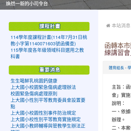
美麗的操場是我們活力的來源
美麗的操場是我們活力的來源
煥然一新的小司令台
煥然一新的小司令台
富含桃園埤塘田園風光意象的中廊
富含桃園埤塘田園風光意象的中廊
嶄新的中庭廣場
嶄新的中庭廣場
水生池生生不息
水生池生生不息
:::
:::
 本站消息
課程計畫
114學年度課程計畫(114年7月31日桃
教小字第1140071603號函備查)
函轉本市
115學年度各年級領域科目選用之教
練講習會
科書
-
體育組長
重要消息
生生喝鮮乳桃園鈣健康
主旨：函
上大國小校園緊急傷病處理辦法
校園緊急傷病處理原則
會」實施
上大國小性別平等教育委員會設置要
說明：
點
一、依據
上大國小校園性別事件防治規定
辦理。
上大國小校性別平等教育實施規定
上大國小教師輔導與管教學生辦法正
二、本案