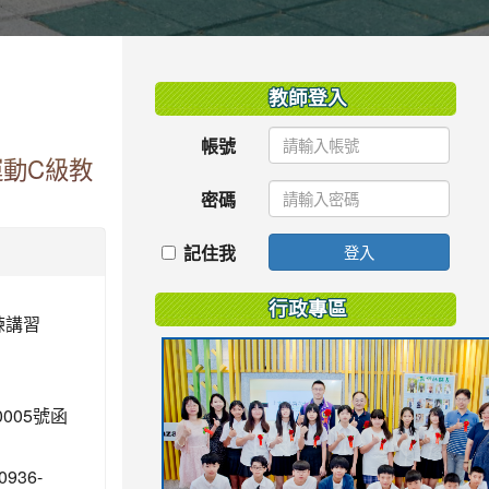
:::
教師登入
帳號
運動C級教
密碼
記住我
登入
行政專區
練講習
005號函
36-