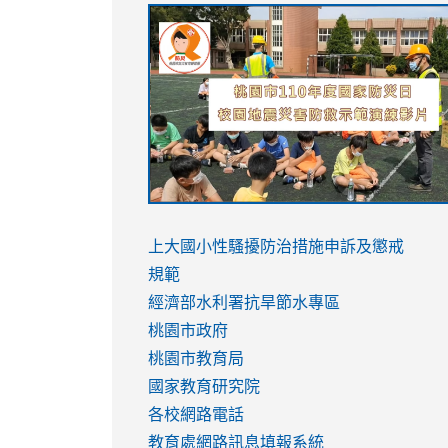
link
link
link
link
to
to
to
to
https://sites.google.com/stes.tyc.ed
https://drive.google.com/file/d/1AXdr
https://youtu.be/jJOMVWY3-
https://drive.google.com/file/d/1AXdr
usp=sharing
8M
usp=sharing
link
link
to
to
link
上大國小性騷擾防治措施
申訴及懲戒
https://www.youtube.com/watch?
https://www.youtube.com/watch?
to
規範
v=hC_gdZndU9s
v=hC_gdZndU9s
https://www.youtube.com/watch?
經濟部水利署抗旱節水專區
v=mfpNykQ0g4M
桃園市政府
桃園市教育局
國家教育研究院
各校網路電話
教育處網路訊息填報系統