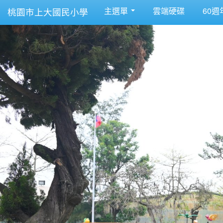
主選單
雲端硬碟
60週
桃園市上大國民小學