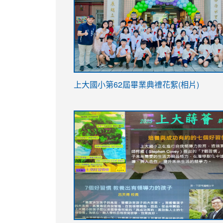
link
上大國小第62屆畢
業典禮花絮(相片)
to
link
link
https://drive.google.com/file/d/1I-
to
to
YfDQppRvyMk686kIw6SBbssEIZ6WnT/vi
https://drive.google.com/file/d/1I-
https://sites.google.com/stes.tyc.ed
usp=sharing
YfDQppRvyMk686kIw6SBbssEIZ6WnT/vi
usp=sharing