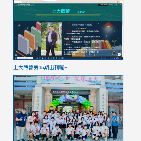
link
link
to
to
https://sites.google.com/stes.tyc.edu.tw/113school
https
ink
上大蒔薈第45期出刊囉~
to
link
https://sites.google.com/stes.tyc.edu.tw/113school
to
https://
YfDQpp
usp=sha