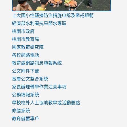
link
上大國小性騷擾防治措施
申訴及懲戒規範
to
經濟部水利署抗旱節水專區
https://www.youtube.com/watch?
桃園市政府
v=mfpNykQ0g4M
桃園市教育局
國家教育研究院
各校網路電話
教育處網路訊息填報系統
公文附件下載
基層公文整合系統
家長辦理轉學作業注意事項
公務填報系統
學校校外人士協助教學或活動要點
修膳系統
教育儲蓄專戶