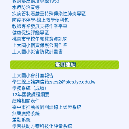
教育部反霸凌專線1953
水痘防治宣導
疾病管制署嚴重特殊傳染性肺炎專區
防疫不停學-線上教學便利包
教師專業發展支持作業平臺
健康促進評鑑專區
桃園市學校午餐教育資訊網
上大國小個資保護公開作業
上大國小災害防救計畫書
常用連結
上大國小會計室報告
學生線上諮詢信箱:stes2@stes.tyc.edu.tw
學務系統（成績）
12年國教課程綱要
總務相關表件
臺中市推動校園閱讀線上認證系統
無聲廣播系統
差勤系統
學習扶助方案科技化評量系統