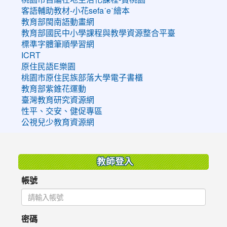
客語輔助教材-小花sefaˊeˋ繪本
教育部閩南語動畫網
教育部國民中小學課程與教學資源整合平臺
標準字體筆順學習網
ICRT
原住民語E樂園
桃園市原住民族部落大學電子書櫃
教育部紫錐花運動
臺灣教育研究資源網
性平、交安、健促專區
公視兒少教育資源網
:::
教師登入
帳號
密碼