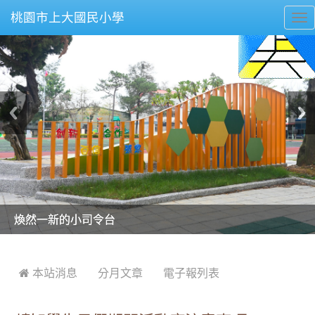
桃園市上大國民小學
To
nav
美麗的操場是我們活力的來源
美麗的操場是我們活力的來源
煥然一新的小司令台
煥然一新的小司令台
富含桃園埤塘田園風光意象的中廊
富含桃園埤塘田園風光意象的中廊
嶄新的中庭廣場
嶄新的中庭廣場
水生池生生不息
水生池生生不息
:::
 本站消息
分月文章
電子報列表