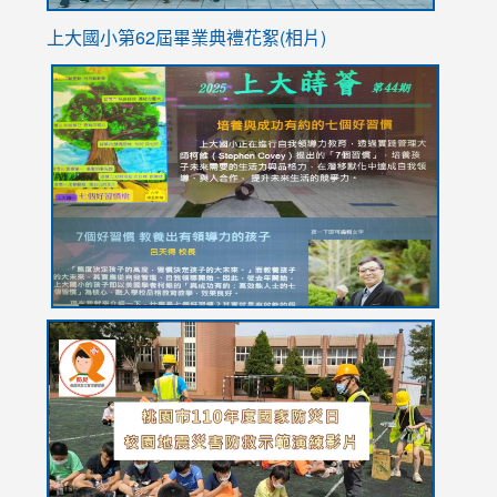
上大國小第62屆畢
業典禮花絮(相片)
link
link
link
link
link
to
to
to
to
to
https://drive.google.com/file/d/1I-
https://sites.google.com/stes.tyc.edu.tw/113school
https:
https:
https:
YfDQppRvyMk686kIw6SBbssEIZ6WnT/view?
usp=sh
8M
usp=sharing
link
link
link
to
to
to
https://drive.google.com/file/d/1AXdrxzgdGrHK7k94y0
https:/
https:/
usp=sharing
v=hC_g
v=hC_g