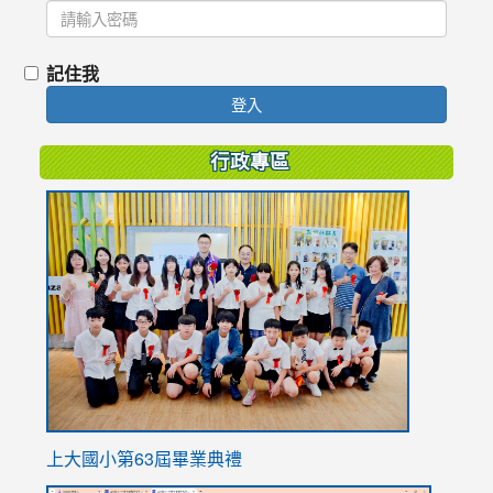
記住我
登入
行政專區
link
to
https://
上大國小第63屆畢業典禮