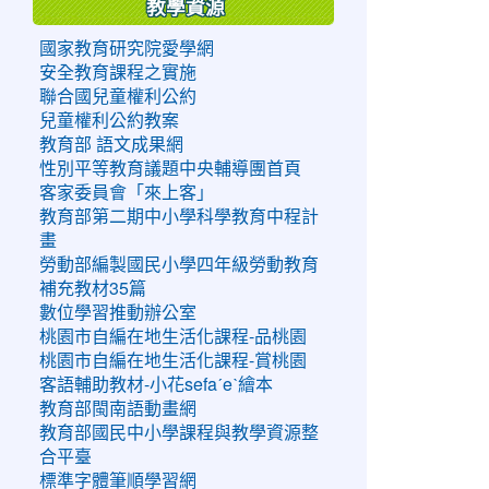
教學資源
國家教育研究院愛學網
安全教育課程之實施
聯合國兒童權利公約
兒童權利公約教案
教育部 語文成果網
性別平等教育議題中央輔導團首頁
客家委員會「來上客」
教育部第二期中小學科學教育中程計
畫
勞動部編製國民小學四年級勞動教育
補充教材35篇
數位學習推動辦公室
桃園市自編在地生活化課程-品桃園
桃園市自編在地生活化課程-賞桃園
客語輔助教材-小花sefaˊeˋ繪本
教育部閩南語動畫網
教育部國民中小學課程與教學資源整
合平臺
標準字體筆順學習網