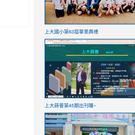
link
上大國小第63屆畢業典禮
to
link
https://sites.google.com/stes.t
to
https://sites.google.com/stes.tyc.ed
ink
link
上大蒔薈第45期出刊囉~
to
to
https://sites.google.com/stes.tyc.ed
https://sites.google.com/stes.t