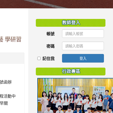
:::
教師登入
帳號
藝 學研習
密碼
記住我
登入
行政專區
2號函辦
程活動中
提早關