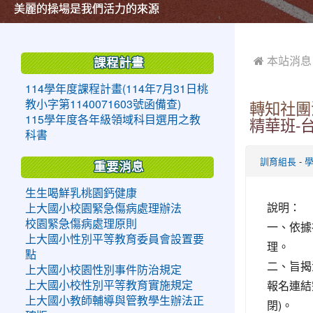
美麗的操場是我們活力的來源
美麗的操場是我們活力的來源
煥然一新的小司令台
煥然一新的小司令台
富含桃園埤塘田園風光意象的中廊
富含桃園埤塘田園風光意象的中廊
嶄新的中庭廣場
嶄新的中庭廣場
水生池生生不息
水生池生生不息
:::
:::
 本站消息
課程計畫
114學年度課程計畫(114年7月31日桃
教小字第1140071603號函備查)
轉知社團
115學年度各年級領域科目選用之教
精華班-
科書
-
訓育組長
重要消息
生生喝鮮乳桃園鈣健康
說明：
上大國小校園緊急傷病處理辦法
校園緊急傷病處理原則
一、依據
上大國小性別平等教育委員會設置要
理。
點
二、旨揭
上大國小校園性別事件防治規定
報名連結
上大國小校性別平等教育實施規定
上大國小教師輔導與管教學生辦法正
閉)。