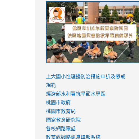
link
link
link
link
to
to
to
to
https://sites.google.com/stes.tyc.ed
https://drive.google.com/file/d/1AXdr
https://youtu.be/jJOMVWY3-
https://drive.google.com/file/d/1AXdr
usp=sharing
8M
usp=sharing
link
link
to
to
link
上大國小性騷擾防治措施
申訴及懲戒
https://www.youtube.com/watch?
https://www.youtube.com/watch?
to
規範
v=hC_gdZndU9s
v=hC_gdZndU9s
https://www.youtube.com/watch?
經濟部水利署抗旱節水專區
v=mfpNykQ0g4M
桃園市政府
桃園市教育局
國家教育研究院
各校網路電話
教育處網路訊息填報系統