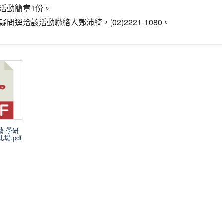
活動簡章1份。
問逕洽該活動聯絡人鄭沛綺，(02)2221-1080。
樹藝 學研
場.pdf