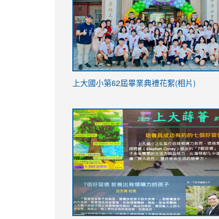
link
上大國小第62屆畢
業典禮花絮(相片)
to
link
link
https://drive.google.com/file/d/1I-
to
to
YfDQppRvyMk686kIw6SBbssEIZ6WnT/vi
https://drive.google.com/file/d/1I-
https://sites.google.com/stes.tyc.ed
usp=sharing
YfDQppRvyMk686kIw6SBbssEIZ6WnT/vi
usp=sharing