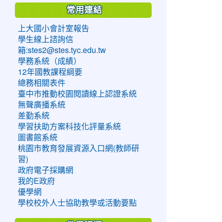
常用連結
上大國小會計室報告
學生線上諮詢信
箱:stes2@stes.tyc.edu.tw
學務系統（成績）
12年國教課程綱要
總務相關表件
臺中市推動校園閱讀線上認證系統
無聲廣播系統
差勤系統
學習扶助方案科技化評量系統
圖書館系統
桃園市教育發展資源入口網(教師研
習)
政府電子採購網
我的E政府
優學網
學校校外人士協助教學或活動要點