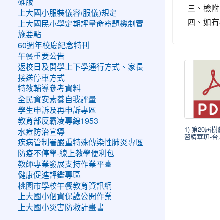
確版
三、檢附
上大國小服裝儀容(服儀)規定
四、如有疑
上大國民小學定期評量命審題機制實
施要點
60週年校慶紀念特刊
午餐重要公告
返校日及開學上下學通行方式、家長
接送停車方式
特教輔導參考資料
全民資安素養自我評量
學生申訴及再申訴專區
教育部反霸凌專線1953
1) 第20屆
水痘防治宣導
習精華班-台北
疾病管制署嚴重特殊傳染性肺炎專區
防疫不停學-線上教學便利包
教師專業發展支持作業平臺
健康促進評鑑專區
桃園市學校午餐教育資訊網
上大國小個資保護公開作業
上大國小災害防救計畫書