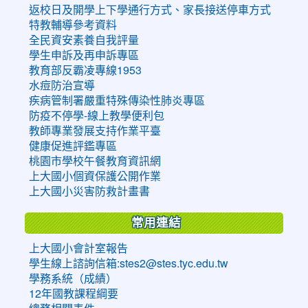
返校日及開學上下學通行方式、家長接送停車方式
特教輔導參考資料
全民資安素養自我評量
學生申訴及再申訴專區
教育部反霸凌專線1953
水痘防治宣導
疾病管制署嚴重特殊傳染性肺炎專區
防疫不停學-線上教學便利包
教師專業發展支持作業平臺
健康促進評鑑專區
桃園市學校午餐教育資訊網
上大國小個資保護公開作業
上大國小災害防救計畫書
常用連結
上大國小會計室報告
學生線上諮詢信箱:stes2@stes.tyc.edu.tw
學務系統（成績）
12年國教課程綱要