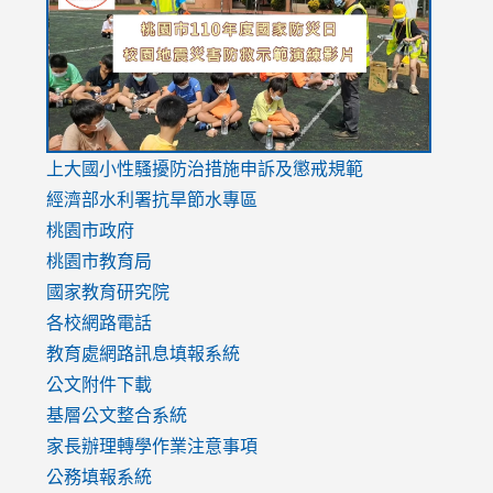
https://drive.google.com/file/d/1AXdrxzgdGrHK7k94y0
https:/
https:/
usp=sharing
v=hC_g
v=hC_g
link
上大國小性騷擾防治措施
申訴及懲戒規範
to
經濟部水利署抗旱節水專區
https://www.youtube.com/watch?
桃園市政府
v=mfpNykQ0g4M
桃園市教育局
國家教育研究院
各校網路電話
教育處網路訊息填報系統
公文附件下載
基層公文整合系統
家長辦理轉學作業注意事項
公務填報系統