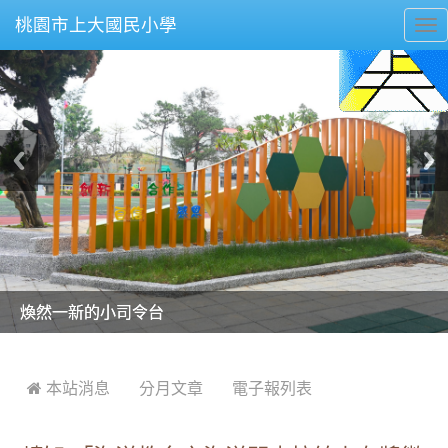
桃園市上大國民小學
To
nav
美麗的操場是我們活力的來源
美麗的操場是我們活力的來源
煥然一新的小司令台
煥然一新的小司令台
富含桃園埤塘田園風光意象的中廊
富含桃園埤塘田園風光意象的中廊
嶄新的中庭廣場
嶄新的中庭廣場
水生池生生不息
水生池生生不息
:::
 本站消息
分月文章
電子報列表