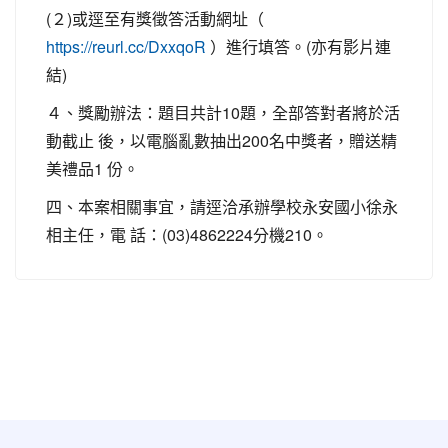
(２)或逕至有獎徵答活動網址（
）進行填答。(亦有影片連
https://reurl.cc/DxxqoR
結)
４、獎勵辦法：題目共計10題，全部答對者將於活
動截止 後，以電腦亂數抽出200名中獎者，贈送精
美禮品1 份。
四、本案相關事宜，請逕洽承辦學校永安國小徐永
相主任，電 話：(03)4862224分機210。
:::