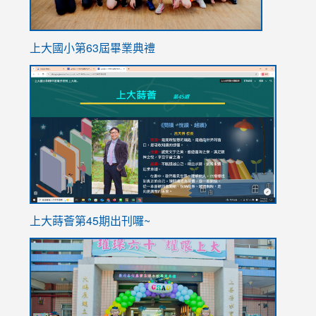
上大國小第63屆畢業典禮
link
link
to
to
https://sites.google.com/stes.tyc.edu.tw/113school
https
ink
上大蒔薈第45期出刊囉~
to
link
https://sites.google.com/stes.tyc.edu.tw/113school
to
https://
YfDQpp