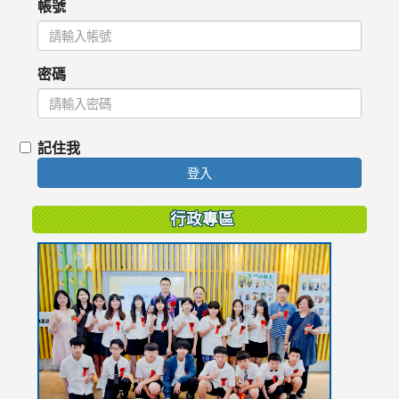
帳號
密碼
記住我
登入
行政專區
link
to
https://