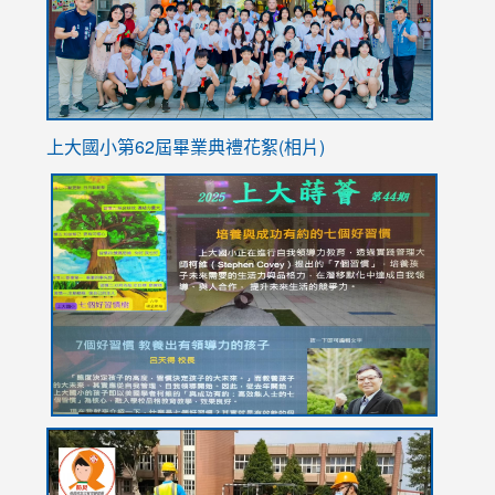
usp=sha
上大國小第62屆畢
業典禮花絮(相片)
link
link
link
link
link
to
to
to
to
to
https://drive.google.com/file/d/1I-
https://sites.google.com/stes.tyc.edu.tw/113school
https:
https:
https:
YfDQppRvyMk686kIw6SBbssEIZ6WnT/view?
usp=sh
8M
usp=sharing
link
link
link
to
to
to