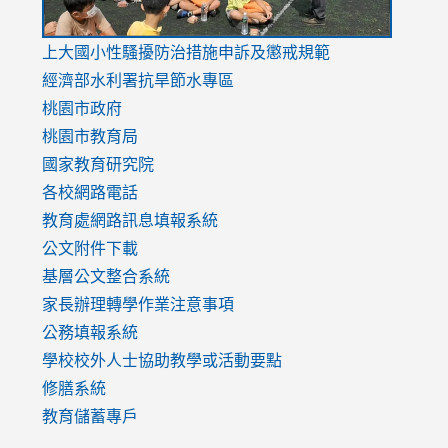
link
上大國小性騷擾防治措施
申訴及懲戒規範
to
經濟部水利署抗旱節水專區
https://www.youtube.com/watch?
桃園市政府
v=mfpNykQ0g4M
桃園市教育局
國家教育研究院
各校網路電話
教育處網路訊息填報系統
公文附件下載
基層公文整合系統
家長辦理轉學作業注意事項
公務填報系統
學校校外人士協助教學或活動要點
修膳系統
教育儲蓄專戶