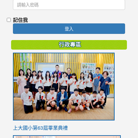
記住我
登入
行政專區
link
to
https://
上大國小第63屆畢業典禮