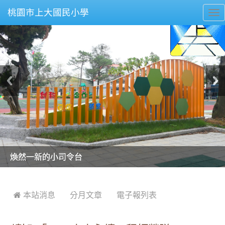
桃園市上大國民小學
To
nav
美麗的操場是我們活力的來源
美麗的操場是我們活力的來源
煥然一新的小司令台
煥然一新的小司令台
富含桃園埤塘田園風光意象的中廊
富含桃園埤塘田園風光意象的中廊
嶄新的中庭廣場
嶄新的中庭廣場
水生池生生不息
水生池生生不息
:::
 本站消息
分月文章
電子報列表