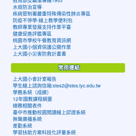
教育部反霸凌專線1953
水痘防治宣導
疾病管制署嚴重特殊傳染性肺炎專區
防疫不停學-線上教學便利包
教師專業發展支持作業平臺
健康促進評鑑專區
桃園市學校午餐教育資訊網
上大國小個資保護公開作業
上大國小災害防救計畫書
常用連結
上大國小會計室報告
學生線上諮詢信箱:stes2@stes.tyc.edu.tw
學務系統（成績）
12年國教課程綱要
總務相關表件
臺中市推動校園閱讀線上認證系統
無聲廣播系統
差勤系統
學習扶助方案科技化評量系統