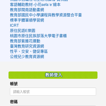
客語輔助教材-小花sefaˊeˋ繪本
教育部閩南語動畫網
教育部國民中小學課程與教學資源整合平臺
標準字體筆順學習網
ICRT
原住民語E樂園
桃園市原住民族部落大學電子書櫃
教育部紫錐花運動
臺灣教育研究資源網
性平、交安、健促專區
公視兒少教育資源網
:::
教師登入
帳號
密碼