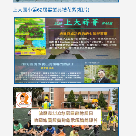
上大國小第62屆畢
業典禮花絮(相片)
link
link
link
link
link
to
to
to
to
to
https://drive.google.com/file/d/1I-
https://sites.google.com/stes.tyc.edu.tw/113school
https:
https:
https:
YfDQppRvyMk686kIw6SBbssEIZ6WnT/view?
usp=sh
8M
usp=sharing
link
link
link
to
to
to
https://drive.google.com/file/d/1AXdrxzgdGrHK7k94y0
https:/
https:/
usp=sharing
v=hC_g
v=hC_g