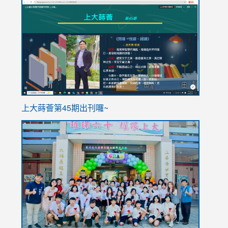
link
link
to
to
https://sites.google.com/stes.tyc.edu.tw/113school
https
ink
上大蒔薈第45期出刊囉~
to
link
https://sites.google.com/stes.tyc.edu.tw/113school
to
https://
YfDQpp
usp=sha