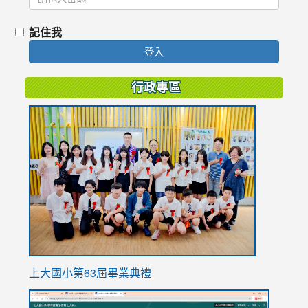
記住我
登入
行政專區
link
to
https://
上大國小第63屆畢業典禮
link
link