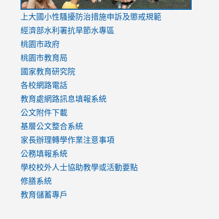
link
上大國小性騷擾防治措施
申訴及懲戒規範
to
經濟部水利署抗旱節水專區
https://www.youtube.com/watch?
桃園市政府
v=mfpNykQ0g4M
桃園市教育局
國家教育研究院
各校網路電話
教育處網路訊息填報系統
公文附件下載
基層公文整合系統
家長辦理轉學作業注意事項
公務填報系統
學校校外人士協助教學或活動要點
修膳系統
教育儲蓄專戶