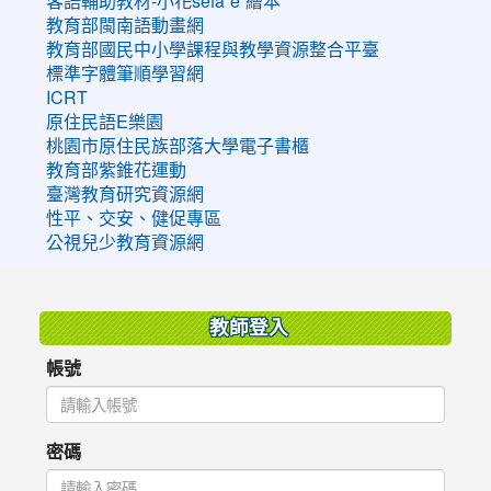
客語輔助教材-小花sefaˊeˋ繪本
教育部閩南語動畫網
教育部國民中小學課程與教學資源整合平臺
標準字體筆順學習網
ICRT
原住民語E樂園
桃園市原住民族部落大學電子書櫃
教育部紫錐花運動
臺灣教育研究資源網
性平、交安、健促專區
公視兒少教育資源網
:::
教師登入
帳號
密碼