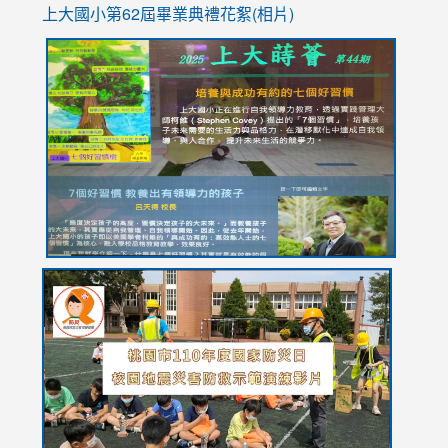
上大國小第62屆畢
業典禮花絮(相片)
link
link
link
link
link
to
to
to
to
to
https://drive.google.com/file/d/1I-
https://sites.google.com/stes.tyc.edu.tw/113school
https:
https:
https:
YfDQppRvyMk686kIw6SBbssEIZ6WnT/view?
usp=sh
8M
usp=sharing
link
link
link
to
to
to
https://drive.google.com/file/d/1AXdrxzgdGrHK7k94y0
https:/
https:/
usp=sharing
v=hC_g
v=hC_g