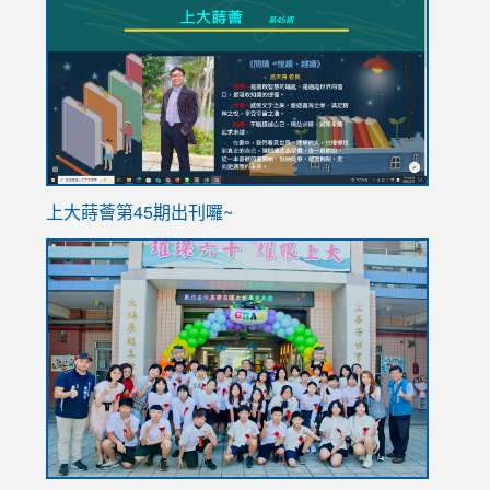
to
to
https://sites.google.com/stes.tyc.edu.tw/113school
https
ink
上大蒔薈第45期出刊囉~
to
link
https://sites.google.com/stes.tyc.edu.tw/113school
to
https://
YfDQpp
usp=sha