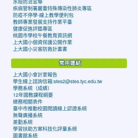
水痘防治宣導
疾病管制署嚴重特殊傳染性肺炎專區
防疫不停學-線上教學便利包
教師專業發展支持作業平臺
健康促進評鑑專區
桃園市學校午餐教育資訊網
上大國小個資保護公開作業
上大國小災害防救計畫書
常用連結
上大國小會計室報告
學生線上諮詢信箱:stes2@stes.tyc.edu.tw
學務系統（成績）
12年國教課程綱要
總務相關表件
臺中市推動校園閱讀線上認證系統
無聲廣播系統
差勤系統
學習扶助方案科技化評量系統
圖書館系統