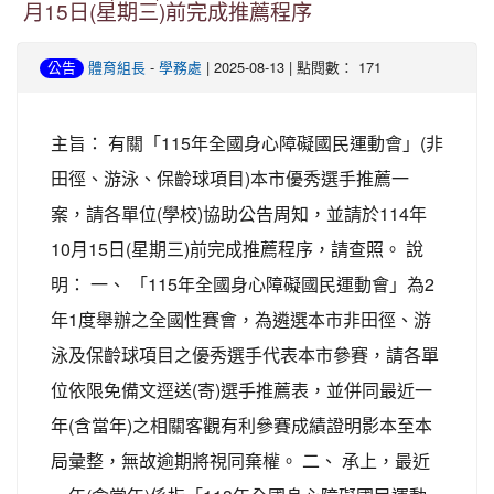
月15日(星期三)前完成推薦程序
-
| 2025-08-13 | 點閱數： 171
公告
體育組長
學務處
主旨： 有關「115年全國身心障礙國民運動會」(非
田徑、游泳、保齡球項目)本市優秀選手推薦一
案，請各單位(學校)協助公告周知，並請於114年
10月15日(星期三)前完成推薦程序，請查照。 說
明： 一、 「115年全國身心障礙國民運動會」為2
年1度舉辦之全國性賽會，為遴選本市非田徑、游
泳及保齡球項目之優秀選手代表本市參賽，請各單
位依限免備文逕送(寄)選手推薦表，並併同最近一
年(含當年)之相關客觀有利參賽成績證明影本至本
局彙整，無故逾期將視同棄權。 二、 承上，最近