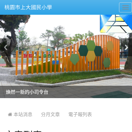
桃園市上大國民小學
To
nav
美麗的操場是我們活力的來源
美麗的操場是我們活力的來源
煥然一新的小司令台
煥然一新的小司令台
富含桃園埤塘田園風光意象的中廊
富含桃園埤塘田園風光意象的中廊
嶄新的中庭廣場
嶄新的中庭廣場
水生池生生不息
水生池生生不息
:::
 本站消息
分月文章
電子報列表