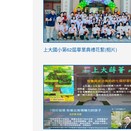
link
上大國小第62屆畢
業典禮花絮(相片)
to
link
link
https://drive.google.com/file/d/1I-
to
to
YfDQppRvyMk686kIw6SBbssEIZ6WnT/vi
https://drive.google.com/file/d/1I-
https://sites.google.com/stes.tyc.ed
usp=sharing
YfDQppRvyMk686kIw6SBbssEIZ6WnT/vi
usp=sharing