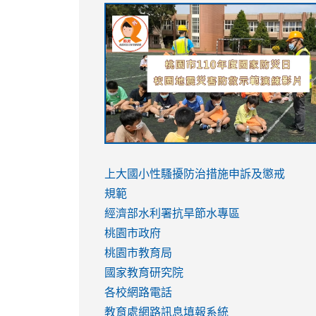
link
link
link
link
to
to
to
to
https://sites.google.com/stes.tyc.ed
https://drive.google.com/file/d/1AXdr
https://youtu.be/jJOMVWY3-
https://drive.google.com/file/d/1AXdr
usp=sharing
8M
usp=sharing
link
link
to
to
link
上大國小性騷擾防治措施
申訴及懲戒
https://www.youtube.com/watch?
https://www.youtube.com/watch?
to
規範
v=hC_gdZndU9s
v=hC_gdZndU9s
https://www.youtube.com/watch?
經濟部水利署抗旱節水專區
v=mfpNykQ0g4M
桃園市政府
桃園市教育局
國家教育研究院
各校網路電話
教育處網路訊息填報系統