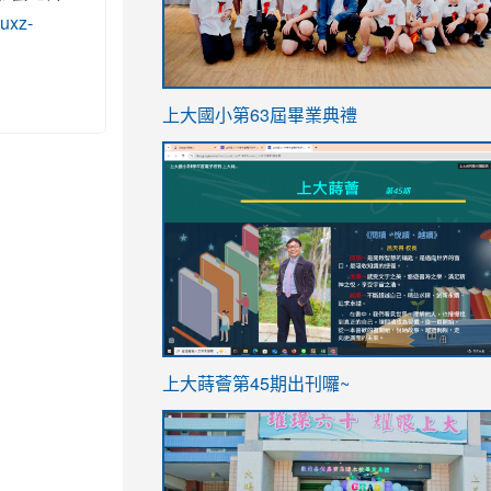
uxz-
link
上大國小第63屆畢業典禮
to
link
https://sites.google.com/stes.t
to
https://sites.google.com/stes.tyc.ed
ink
link
上大蒔薈第45期出刊囉~
to
to
https://sites.google.com/stes.tyc.ed
https://sites.google.com/stes.t