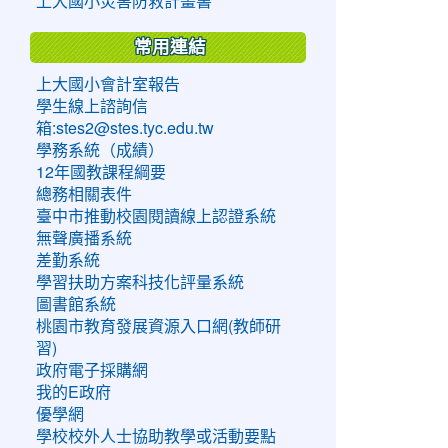
上大國小災害防救計畫書
常用連結
上大國小會計室報告
學生線上諮詢信
箱:stes2@stes.tyc.edu.tw
學務系統（成績）
12年國教課程綱要
總務相關表件
臺中市推動校園閱讀線上認證系統
無聲廣播系統
差勤系統
學習扶助方案科技化評量系統
圖書館系統
桃園市教育發展資源入口網(教師研
習)
政府電子採購網
我的E政府
優學網
學校校外人士協助教學或活動要點