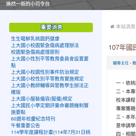
美麗的操場是我們活力的來源
美麗的操場是我們活力的來源
煥然一新的小司令台
煥然一新的小司令台
富含桃園埤塘田園風光意象的中廊
富含桃園埤塘田園風光意象的中廊
嶄新的中庭廣場
嶄新的中庭廣場
水生池生生不息
水生池生生不息
:::
:::
 本站消息
重要消息
生生喝鮮乳桃園鈣健康
上大國小校園緊急傷病處理辦法
107年
校園緊急傷病處理原則
上大國小性別平等教育委員會設置要
-
輔導主任
點
上大國小校園性別事件防治規定
上大國小校性別平等教育實施規定
一、依桃園
上大國小教師輔導與管教學生辦法正
二、本專
確版
上大國小服裝儀容(服儀)規定
校本課程
上大國民小學定期評量命審題機制實
專案獲親
施要點
三、本年
60週年校慶紀念特刊
意申請學
午餐重要公告
114學年度課程計畫(114年7月31日桃
四、相關