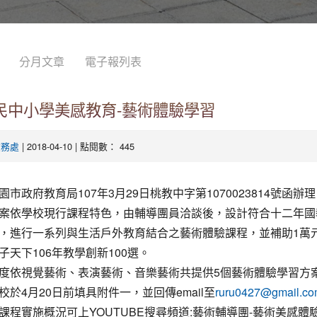
分月文章
電子報列表
國民中小學美感教育-藝術體驗學習
| 2018-04-10 | 點閱數： 445
教務處
市政府教育局107年3月29日桃教中字第1070023814號函辦
案依學校現行課程特色，由輔導團員洽談後，設計符合十二年國
，進行一系列與生活戶外教育結合之藝術體驗課程，並補助1萬
子天下106年教學創新100選。
度依視覺藝術、表演藝術、音樂藝術共提供5個藝術體驗學習方
校於4月20日前填具附件一，並回傳email至
ruru0427@gmail.c
課程實施概況可上YOUTUBE搜尋頻道:藝術輔導團-藝術美感體