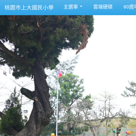
主選單
雲端硬碟
60週
桃園市上大國民小學