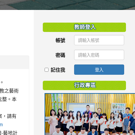
:::
教師登入
帳號
密碼
記住我
登入
理。
行政專區
教之藝術
元整。本
案，請有
om
驗-藝地計