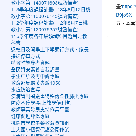
教小字第1140071603號函備查)
畫:
https
113學年度課程計畫(113年8月12日桃
B9jo5X
教小字第1130076145號函備查)
五、本案
112學年度課程計畫(112年8月7日桃
教小字第1120075257號函備查)
115學年度各年級領域科目選用之教
科書
返校日及開學上下學通行方式、家長
接送停車方式
特教輔導參考資料
全民資安素養自我評量
學生申訴及再申訴專區
教育部反霸凌專線1953
水痘防治宣導
疾病管制署嚴重特殊傳染性肺炎專區
防疫不停學-線上教學便利包
教師專業發展支持作業平臺
健康促進評鑑專區
桃園市學校午餐教育資訊網
上大國小個資保護公開作業