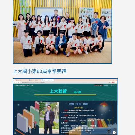
link
to
https://
上大國小第63屆畢業典禮
link
link
to
to
https://sites.google.com/stes.tyc.edu.tw/113school
https