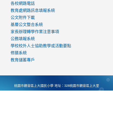
各校網路電話
教育處網路訊息填報系統
公文附件下載
基層公文整合系統
家長辦理轉學作業注意事項
公務填報系統
學校校外人士協助教學或活動要點
修膳系統
教育儲蓄專戶
桃園市觀音區上大國民小學 地址：328桃園市觀音區上大里
大湖路1段540號 電話:03-4901174 傳真:03-4900781 Desing
by
Zyinfo