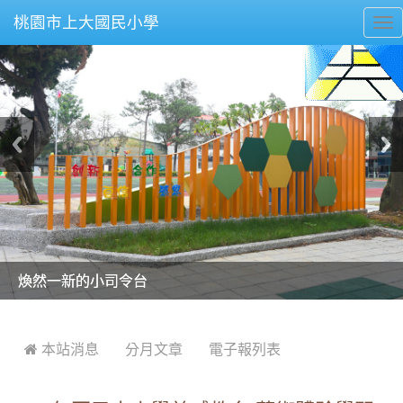
桃園市上大國民小學
To
nav
美麗的操場是我們活力的來源
美麗的操場是我們活力的來源
煥然一新的小司令台
煥然一新的小司令台
富含桃園埤塘田園風光意象的中廊
富含桃園埤塘田園風光意象的中廊
嶄新的中庭廣場
嶄新的中庭廣場
水生池生生不息
水生池生生不息
:::
 本站消息
分月文章
電子報列表