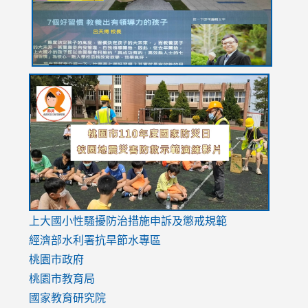
usp=sharing
link
link
link
to
to
to
https://drive.google.com/file/d/1AXdrxzgdGrHK7k94y0
https:/
https:/
usp=sharing
v=hC_g
v=hC_g
link
上大國小性騷擾防治措施
申訴及懲戒規範
to
經濟部水利署抗旱節水專區
https://www.youtube.com/watch?
桃園市政府
v=mfpNykQ0g4M
桃園市教育局
國家教育研究院