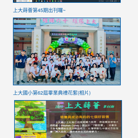
ink
上大蒔薈第45期出刊囉~
to
link
https://sites.google.com/stes.tyc.edu.tw/113school
to
https://
YfDQpp
usp=sha
上大國小第62屆畢
業典禮花絮(相片)
link
link
link
link
link
to
to
to
to
to
https://drive.google.com/file/d/1I-
https://sites.google.com/stes.tyc.edu.tw/113school
https:
https:
https:
YfDQppRvyMk686kIw6SBbssEIZ6WnT/view?
usp=sh
8M