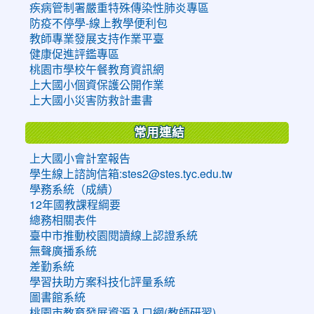
疾病管制署嚴重特殊傳染性肺炎專區
防疫不停學-線上教學便利包
教師專業發展支持作業平臺
健康促進評鑑專區
桃園市學校午餐教育資訊網
上大國小個資保護公開作業
上大國小災害防救計畫書
常用連結
上大國小會計室報告
學生線上諮詢信箱:stes2@stes.tyc.edu.tw
學務系統（成績）
12年國教課程綱要
總務相關表件
臺中市推動校園閱讀線上認證系統
無聲廣播系統
差勤系統
學習扶助方案科技化評量系統
圖書館系統
桃園市教育發展資源入口網(教師研習)